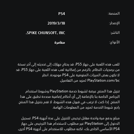
المنصة:
PS4
الإصدار:
18‏/3‏/2019
الناشر:
SPIKE CHUNSOFT, INC.
الأنواع:
مغامرة
للعب هذه اللعبة على جهاز PS5، قد يحتاج جهازك إلى تحديثه إلى آخر نسخة 
من برمجيات النظام. بالرغم من إمكانية لعب هذه اللعبة على جهاز PS5، قد 
لا تكون بعض الميزات المتوفرة على PS4 موجودة. انظر 
‎PlayStation.com/bc لمزيد من التفاصيل.
تنزيل هذا المنتج عرضة لشروط خدمة‫ PlayStation وشروط استخدام 
البرنامج الخاصة بنا بالإضافة إلى أي أحكام إضافية محددة تطبق على هذا 
المنتج. إذا كنت لا ترغب في قبول هذه الشروط، لا تقم بتنزيل هذا المنتج. 
راجع شروط الخدمة لمزيد من المعلومات الهامة.
مبلغ يدفع مرة واحدة مقابل ترخيص للتنزيل على عدة أجهزة PS4. تسجيل 
الدخول إلى PlayStation غير مطلوب لاستخدام هذا الترخيص على جهاز 
PS4 الأساسي الخاص بك، لكنه مطلوب للاستخدام على أجهزة PS4 أخرى.