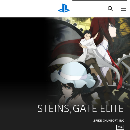
بحث
STEINS;GATE ELITE
SPIKE CHUNSOFT, INC.
PS4