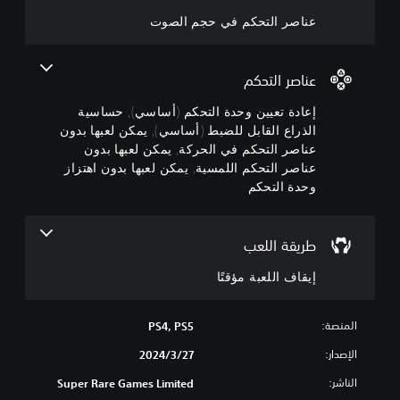
ي
ح
ع
ب
ك
ن
عناصر التحكم في حجم الصوت
و
ة
م
ح
ف
م
د
ؤ
ي
عناصر التحكم
ح
ة
ق
ا
تً
ج
إعادة تعيين وحدة التحكم (أساسي), حساسية
ا
ل
م
الذراع القابل للضبط (أساسي), يمكن لعبها بدون
ا
ت
عناصر التحكم في الحركة, يمكن لعبها بدون
ي
ل
ح
م
عناصر التحكم اللمسية, يمكن لعبها بدون اهتزاز
ك
ص
ك
وحدة التحكم
ن
و
م
ك
(
ت
إ
أ
ي
طريقة اللعب
ي
س
م
ق
ا
ك
إيقاف اللعبة مؤقتًا
ا
ن
س
ف
ك
ي
ا
خ
)
المنصة:
ل
PS4, PS5
ف
ل
ي
ض
الإصدار:
27‏/3‏/2024
ع
م
و
ب
ك
الناشر:
ك
Super Rare Games Limited
ة
ن
ت