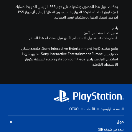
ل
ب
يمكنك تنزيل هذا المحتوى وتشغيله على جهاز PS5 الرئيسي المرتبط بحسابك 
ل
د
(عن طريق إعداد "مشاركة الجهاز واللعب بدون اتصال") وعلى أي جهاز PS5 
ع
ي
آخر حين تسجل الدخول باستخدام نفس الحساب.
ب
ل
أ
م
راجع 
و
ح
تحذيرات الاستخدام الآمن
ا
د
 لمعلومات هامة حول الاستخدام الآمن قبل استخدام هذا المنتج.
ل
د
ف
م
برامج مكتبة ©Sony Interactive Entertainment Inc. ملخصة بشكل 
ي
س
حصري إلى Sony Interactive Entertainment Europe. تطبق شروط 
د
ب
استخدام البرنامج، راجع eu.playstation.com/legal لمعرفة حقوق 
ي
قً
الاستخدام الكاملة.
و
ا
ه
،
ا
أ
ت
و
ا
ي
ل
ت
س
و
ي
ف
ن
الصفحة الرئيسية
الألعاب
OTXO
ر
م
ا
ا
ل
حول
ئ
د
نبذة عن شركة SIE
ي
ع