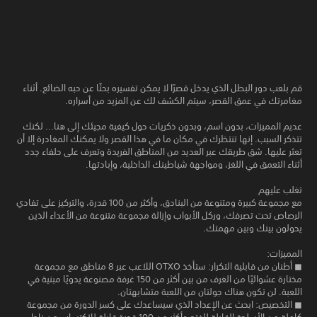
قم بلعب دور البطل الذي يدخل قصرًا لا يمكن تفسيره بحثًا عن حبه الضائع. أثناء
مغامرتك في عمق القصر، سيتم الكشف لك عن المزيد من أسراره.
عديم المميزات، بدون اسم، وبدون ذكريات حول كيفية مجيئك إلى هنا... لكنك
تتذكر السبب. إنها تنتظرك في مكان ما في هذا القصر ولا يمكنك المغادرة إلا أن
تعثر عليها. شق طريقك عبر العديد من المناطق الفريدة وتعرف على حلفاء جدد
أثناء التعمق في اللغز، ومواجهة شياطينك الداخلية، وإبادتها.
تغلب عليهم
مع مجموعة كبيرة ومتنوعة من البنادق، وأكثر من 100 قدرة، والتركيز على تفادي
الرصاص تحت تصرفك، وركل الأبواب وإزالة مجموعة متنوعة من الأعداء الذين
يحولون بينك وبين مهمتك.
المميزات:
◼ أطنان من قابلية التكرار: ستأخذ OTXO اللاعب عبر 8 مناطق مع مجموعة
مختارة عشوائيًا من الغرف من بين أكثر من 150 غرفة مصنوعة يدويًا مبنية في
اللعبة. لن تكون هناك جولتان من اللعبة متشابهتان.
◼ التخصيص: ابحث عن الإعداد الذي سيساعدك على كسر الدورة من مجموعة