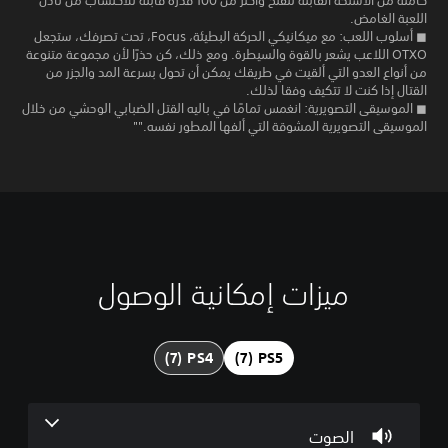
كاملة من الأسلحة القابلة للفتح وأكثر من 100 قدرة قابلة للاكتساب من نادل
اللعبة الغامض.
◼ أسلوب اللعب: مع ميكانيكي الحركة البطيئة، Focus، تحت تصرفك، ستجعل
OTXO اللاعب يشعر بالقوة والسيطرة. ومع ذلك، كن حذرًا لأن مجموعة متنوعة
من أنواع العدو التي ألقيت في طريقك يمكن أن تحول بسرعة المد والجزر من
القتال إذا كنت لا تتكيف وفقا لذلك.
◼ الموسيقى التصويرية: انغمس تمامًا في باليه القتل الضبابي الوحشي من خلال
الموسيقى التصويرية المشوقة التي ألفها المطور نفسه.""
ميزات إمكانية الوصول
إ
إ
ع
ن
ي
ع
ا
ا
ق
ا
د
ص
ر
ة
ف
ا
ا
ت
ل
ل
ع
ت
ي
ل
الصوت