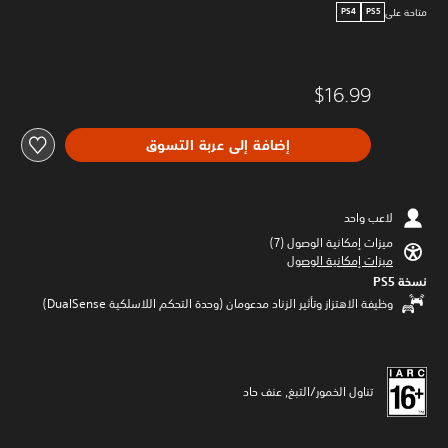
متاحة على
PS4
PS5
$16.99
إضافة إلى عربة التسوق
لاعب واحد
ميزات إمكانية الوصول (7)‏
ميزات إمكانية الوصول
نسخة PS5‏
وظيفة الاهتزاز وتأثير الزناد مدعومان (وحدة التحكم اللاسلكية DualSense‏)
تناول الخمور/التبغ, عنف حاد