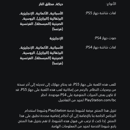
م
ك
الأنواع:
حركة, مطلق النار
م
ؤ
ت
أ
ق
لغات شاشة جهاز PS5:
الأسبانية, الألمانية, الإنجليزية,
غ
ح
تً
البرتغالية (البرازيل), الروسية,
ي
ج
ا
الصينية (المبسطة), الفرنسية
ي
ا
ف
(فرنسا)
ر
م
ي
ع
ص
صوت جهاز PS4:
الإنجليزية
أ
ن
و
ي
ا
ت
لغات شاشة جهاز PS4:
الأسبانية, الألمانية, الإنجليزية,
و
ص
ف
البرتغالية (البرازيل), الروسية,
ق
ر
ر
الصينية (المبسطة), الفرنسية
ت
ا
د
(فرنسا)
ف
ل
ي
ي
ت
ة
أ
ح
.
ث
ك
للعب هذه اللعبة على جهاز PS5، قد يحتاج جهازك إلى تحديثه إلى آخر نسخة 
ن
م
من برمجيات النظام. بالرغم من إمكانية لعب هذه اللعبة على جهاز PS5، قد 
ا
إ
لا تكون بعض الميزات المتوفرة على PS4 موجودة. انظر 
ء
ل
‎PlayStation.com/bc لمزيد من التفاصيل.
ط
ى
ر
ت
تنزيل هذا المنتج عرضة لشروط خدمة‫ PlayStation وشروط استخدام 
ي
خ
البرنامج الخاصة بنا بالإضافة إلى أي أحكام إضافية محددة تطبق على هذا 
ق
ط
المنتج. إذا كنت لا ترغب في قبول هذه الشروط، لا تقم بتنزيل هذا المنتج. 
ة
ي
راجع شروط الخدمة لمزيد من المعلومات الهامة.
ا
ط