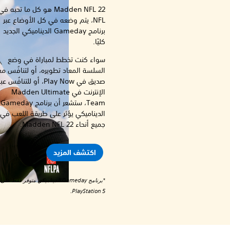
Madden NFL 22 هو كل ما تحبه في
NFL، يتم وضعه في كل الأوضاع عبر
برنامج Gameday الديناميكي الجديد
كليًا.
سواء كنت تخطط لمباراة في وضع
السلسة المعاد تطويره، أو لتنافُس مع
صديق في Play Now، أو للتنافُس عب
الإنترنت في Madden Ultimate
Team، ستشعر أن برنامج Gameday
الديناميكي يؤثر على طريقة اللعب في
جميع أنحاء Madden NFL 22.
اكتشف المزيد
*برنامج Gameday الديناميكي متوفر فقط على
PlayStation 5.