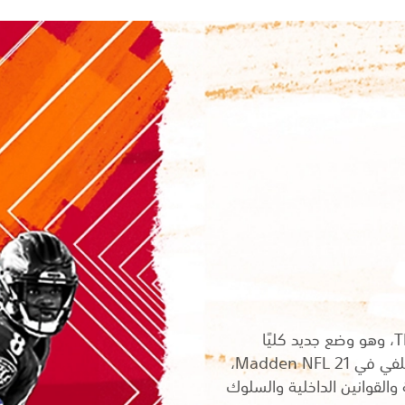
اِلعب بكل جوارحك في The Yard، وهو وضع جديد كليًا
مستوحى من كرة قدم الفناء الخلفي في Madden NFL 21،
والقوانين الداخلية والسلوك