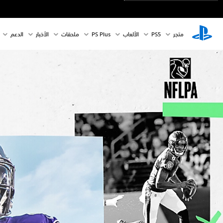
متجر
PS5‏
الألعاب
PS Plus
ملحقات
الأخبار
الدعم