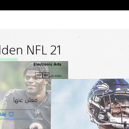
den NFL 21
Electronic Arts
متاحة على
PS4
PS5
معلن عنها
إضاف
‏تصدر في: ‏