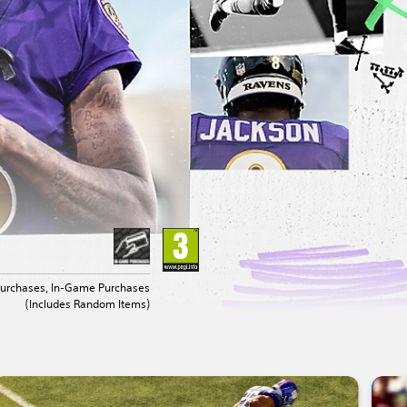
urchases, In-Game Purchases
(Includes Random Items)