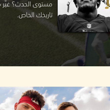
مستوى الحدث؟ غيِّر ق
تاريخك الخاص.