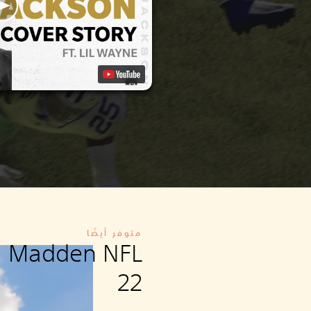
متوفر أيضًا
Madden NFL
22