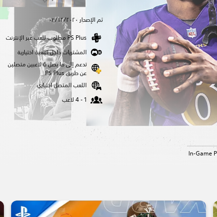
تم الإصدار ٠٣/١٢/٢٠٢٠
المشتريات داخل اللعبة اختيارية
تدعم إلى ما يصل 6 لاعبين متصلين
عن طريق PS Plus‏
اللعب المتصل اختياري
In-Game P