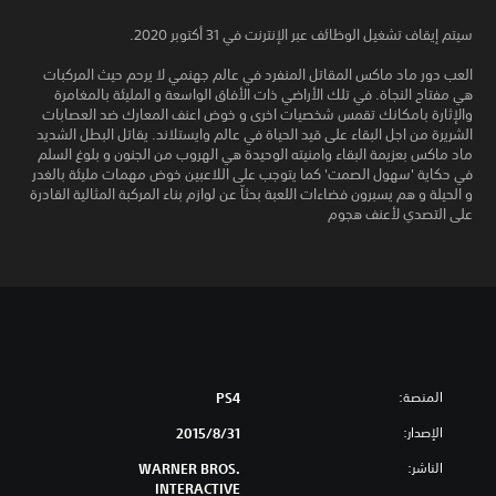
سيتم إيقاف تشغيل الوظائف عبر الإنترنت في 31 أكتوبر 2020.
العب دور ماد ماكس المقاتل المنفرد في عالم جهنمي لا يرحم حيث المركبات
هي مفتاح النجاة. في تلك الأراضي ذات الأفاق الواسعة و المليئة بالمغامرة
والإثارة بامكانك تقمس شخصيات اخرى و خوض اعنف المعارك ضد العصابات
الشريرة من اجل البقاء على قيد الحياة في عالم وايستلاند. يقاتل البطل الشديد
ماد ماكس بعزيمة البقاء وامنيته الوحيدة هي الهروب من الجنون و بلوغ السلم
في حكاية 'سهول الصمت' كما يتوجب على اللاعبين خوض مهمات مليئة بالغدر
و الحيلة و هم يسبرون فضاءات اللعبة بحثاّ عن لوازم بناء المركبة المثالية القادرة
على التصدي لأعنف هجوم
المنصة:
PS4
الإصدار:
31‏/8‏/2015
الناشر:
WARNER BROS.
INTERACTIVE