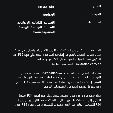
الأنواع:
حركة, مغامرة
الصوت:
الإنجليزية
لغات الشاشة:
الأسبانية, الألمانية, الإنجليزية,
الإيطالية, البولندية, الروسية,
الفرنسية (فرنسا)
للعب هذه اللعبة على جهاز PS5، قد يحتاج جهازك إلى تحديثه إلى آخر نسخة 
من برمجيات النظام. بالرغم من إمكانية لعب هذه اللعبة على جهاز PS5، قد 
لا تكون بعض الميزات المتوفرة على PS4 موجودة. انظر 
‎PlayStation.com/bc لمزيد من التفاصيل.
تنزيل هذا المنتج عرضة لشروط خدمة‫ PlayStation وشروط استخدام 
البرنامج الخاصة بنا بالإضافة إلى أي أحكام إضافية محددة تطبق على هذا 
المنتج. إذا كنت لا ترغب في قبول هذه الشروط، لا تقم بتنزيل هذا المنتج. 
راجع شروط الخدمة لمزيد من المعلومات الهامة.
مبلغ يدفع مرة واحدة مقابل ترخيص للتنزيل على عدة أجهزة PS4. تسجيل 
الدخول إلى PlayStation غير مطلوب لاستخدام هذا الترخيص على جهاز 
PS4 الأساسي الخاص بك، لكنه مطلوب للاستخدام على أجهزة PS4 أخرى.