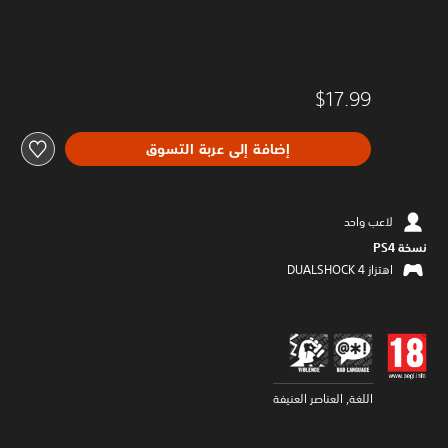
$17.99
إضافة إلى عربة التسوق
لاعب واحد
نسخة PS4‏
اهتزاز DUALSHOCK 4‏
اللغة, العناصر العنيفة