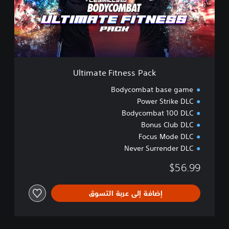
t
e
F
i
t
n
e
Ultimate Fitness Pack
s
s
Bodycombat base game
P
Power Strike DLC
a
Bodycombat 100 DLC
c
k
Bonus Club DLC
Focus Mode DLC
Never Surrender DLC
$56.99
إضافة إلى عربة التسوق