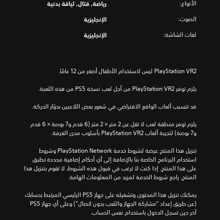
الأنواع:
رياضة, قتال, لياقة بدنية
الصوت:
الإنجليزية
لغات الشاشة:
الإنجليزية
يلزم توفر PlayStation VR2 من أجل لعب نسخة PS5 من هذه اللعبة.
قد تتسبب ألعاب الواقع الافتراضي في شعور بعض اللاعبين بدوّار الحركة.
يلزم توفر منطقة لعب لا تقل عن 2 متر × 2 متر (6 قدم و7 بوصة × 6 قدم 
و7 بوصة) لتجربة ألعاب PlayStation VR2 بأسلوب مدى الغرفة.
تنزيل هذا المنتج عرضة لشروط خدمة PlayStation Network وشروط 
استخدام البرنامج الخاصة بنا بالإضافة إلى أي أحكام إضافية محددة تطبق 
على هذا المنتج. إذا كنت لا ترغب في قبول هذه الشروط، لا تقوم بتنزيل هذا 
المنتج. راجع شروط الخدمة لمزيد من المعلومات الهامة.
يمكنك تنزيل هذا المحتوى وتشغيله على جهاز PS5 الرئيسي المرتبط بحسابك 
(عن طريق إعداد "مشاركة الجهاز واللعب بدون اتصال") وعلى أي جهاز PS5 
آخر حين تسجل الدخول باستخدام نفس الحساب.