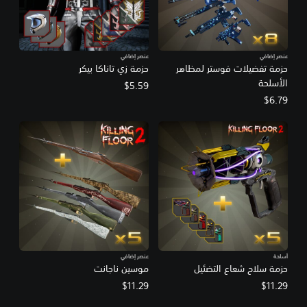
عنصر إضافي
عنصر إضافي
حزمة تفضيلات فوستر لمظاهر
حزمة زي تاناكا بيكر
الأسلحة
$5.59
$6.79
أسلحة
عنصر إضافي
حزمة سلاح شعاع التضئيل
موسين ناجانت
$11.29
$11.29