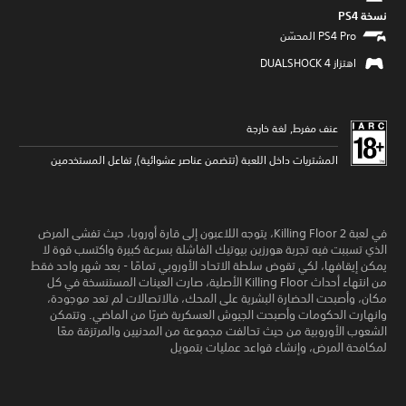
نسخة PS4‏
اهتزاز DUALSHOCK 4‏
عنف مفرط, لغة خارجة
المشتريات داخل اللعبة (تتضمن عناصر عشوائية), تفاعل المستخدمين
في لعبة Killing Floor 2، يتوجه اللاعبون إلى قارة أوروبا، حيث تفشى المرض
الذي تسببت فيه تجربة هورزين بيوتيك الفاشلة بسرعة كبيرة واكتسب قوة لا
يمكن إيقافها، لكي تقوض سلطة الاتحاد الأوروبي تمامًا - بعد شهر واحد فقط
من انتهاء أحداث Killing Floor الأصلية، صارت العينات المستنسخة في كل
مكان، وأصبحت الحضارة البشرية على المحك، فالاتصالات لم تعد موجودة،
وانهارت الحكومات وأصبحت الجيوش العسكرية ضربًا من الماضي. وتتمكن
الشعوب الأوروبية من حيث تحالفت مجموعة من المدنيين والمرتزقة معًا
لمكافحة المرض، وإنشاء قواعد عمليات بتمويل