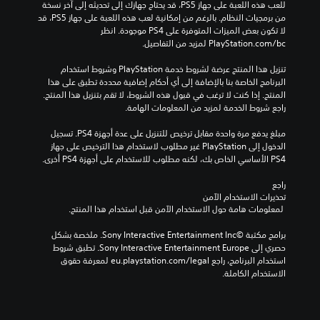
للعب هذه اللعبة على جهاز PS5، قد يحتاج جهازك إلى تحديثه إلى آخر نسخة 
من برمجيات النظام. بالرغم من إمكانية لعب هذه اللعبة على جهاز PS5، قد 
لا تكون بعض الميزات المتوفرة على PS4 موجودة. انظر 
‎PlayStation.com/bc لمزيد من التفاصيل.
تنزيل هذا المنتج عرضة لشروط خدمة‫ PlayStation وشروط استخدام 
البرنامج الخاصة بنا بالإضافة إلى أي أحكام إضافية محددة تطبق على هذا 
المنتج. إذا كنت لا ترغب في قبول هذه الشروط، لا تقم بتنزيل هذا المنتج. 
راجع شروط الخدمة لمزيد من المعلومات الهامة.
مبلغ يدفع مرة واحدة مقابل ترخيص للتنزيل على عدة أجهزة PS4. تسجيل 
الدخول إلى PlayStation غير مطلوب لاستخدام هذا الترخيص على جهاز 
PS4 الأساسي الخاص بك، لكنه مطلوب للاستخدام على أجهزة PS4 أخرى.
راجع 
تحذيرات الاستخدام الآمن
 لمعلومات هامة حول الاستخدام الآمن قبل استخدام هذا المنتج.
برامج مكتبة ©Sony Interactive Entertainment Inc. ملخصة بشكل 
حصري إلى Sony Interactive Entertainment Europe. تطبق شروط 
استخدام البرنامج، راجع eu.playstation.com/legal لمعرفة حقوق 
الاستخدام الكاملة.