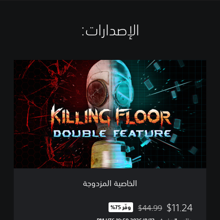
الإصدارات:‏
ا
ل
خ
ا
ص
ي
ة
ا
ل
م
ز
د
و
الخاصية المزدوجة
ج
ة
$11.24
$44.99
وفّر 75%‏
مخصوم من السعر الأصلي البالغ $44.99‏
ينتهي العرض في 12‏/8‏/2026 10:59 PM UTC‏