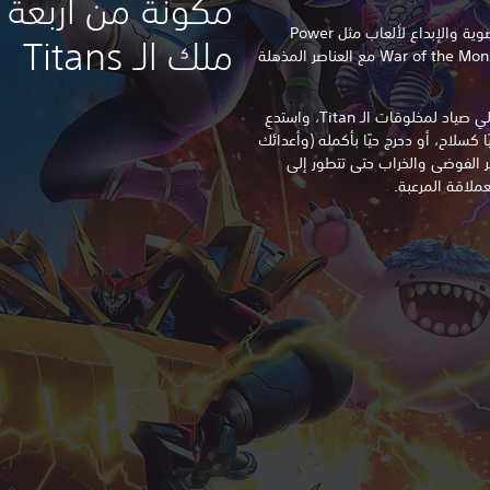
مكونة من أربعة ل
تجمع لعبة GigaBash بين الأجواء الفوضوية والإبداع لألعاب مثل Power
ملك الـ Titans
Stone و Super Smash Bros و War of the Monsters مع العناصر المذهلة
العب متقمصًا دور إما Titan غاضب أو آلي صياد لمخلوقات الـ Titan، واستدعِ
ا كسلاح، أو دحرج حيًا بأكمله (وأعدائك
شر الفوضى والخراب حتى تتطور إلى