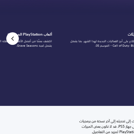
يثات
ألعاب PlayStation المستقلة
لاع على أبرز الفعاليات الجديدة لهذا الشهر، بما يشمل
اكتشف بعضًا من أفضل الألعاب المستقلة الج
Call of Du - الموسم 05.
يشمل لعبة Grave Seasons.
للعب هذه اللعبة على جهاز PS5، قد يحتاج جهازك إلى تحديثه إلى آخر نسخة من برمجيات 
النظام. بالرغم من إمكانية لعب هذه اللعبة على جهاز PS5، قد لا تكون بعض الميزات 