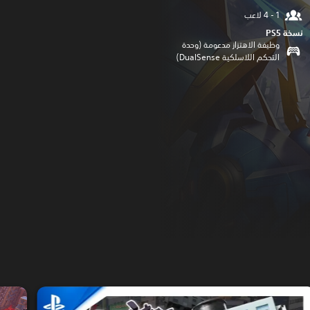
نسخة PS5‏
وظيفة الاهتزاز مدعومة (وحدة
التحكم اللاسلكية DualSense‏)