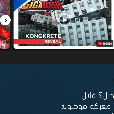
Ka أم بطل؟ قاتل
 معركة فوضوية