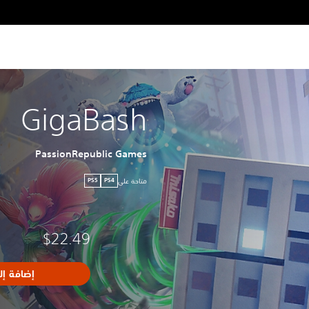
GigaBash
PassionRepublic Games
متاحة على
PS5
PS4
$22.49
إضافة إل