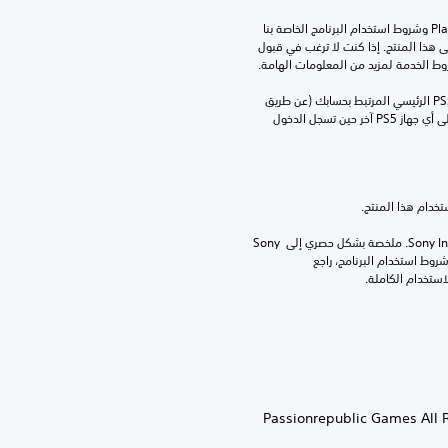
تنزيل هذا المنتج عرضة لشروط خدمة‫ PlayStation وشروط استخدام البرنامج الخاصة بنا 
بالإضافة إلى أي أحكام إضافية محددة تطبق على هذا المنتج. إذا كنت لا ترغب في قبول 
روط الخدمة لمزيد من المعلومات الهامة.
يمكنك تنزيل هذا المحتوى وتشغيله على جهاز PS5 الرئيسي المرتبط بحسابك (عن طريق 
إعداد "مشاركة الجهاز واللعب بدون اتصال") وعلى أي جهاز PS5 آخر حين تسجل الدخول 
برامج مكتبة ©Sony Interactive Entertainment Inc. ملخصة بشكل حصري إلى Sony 
Interactive Entertainment Europe. تطبق شروط استخدام البرنامج، راجع 
© 2019-2025 Passionrepublic G