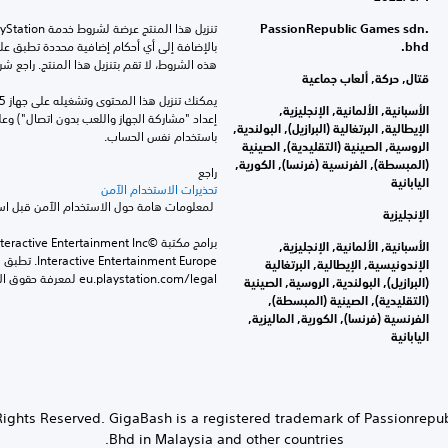
PassionRepublic Games sdn.
bhd.
هذه الشروط، لا تقم بتنزيل هذا المنتج. راجع ش
قتال, حركة, ألعاب جماعية
الأسبانية, الألمانية, الإنجليزية,
الإيطالية, البرتغالية (البرازيل), البولندية,
باستخدام نفس الحساب.
الروسية, الصينية (التقليدية), الصينية
(المبسطة), الفرنسية (فرنسا), الكورية,
راجع 
اليابانية
تحذيرات الاستخدام الآمن
 لمعلومات هامة حول الاستخدام الآمن قبل استخدام هذا المنتج.
الإنجليزية
الأسبانية, الألمانية, الإنجليزية,
الإندونيسية, الإيطالية, البرتغالية
eu.playstation.com/legal لمعرفة حقوق الاستخدام الكاملة.
(البرازيل), البولندية, الروسية, الصينية
(التقليدية), الصينية (المبسطة),
الفرنسية (فرنسا), الكورية, الماليزية,
اليابانية
ames All Rights Reserved. GigaBash is a registered trademark of Passionre
Bhd in Malaysia and other countries.