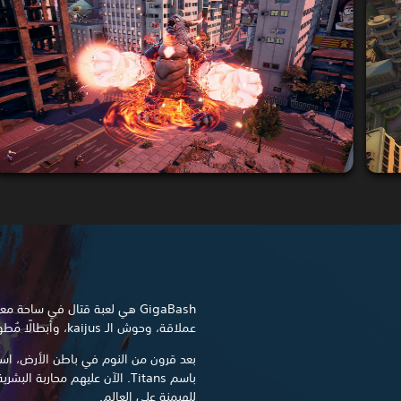
GigaBash هي لعبة قتال في ساحة
عملاقة، وحوش الـ kaijus، وأبطالًا مُطورة من Passion Republic Games.
بعد قرون من النوم في باطن الأرض، اس
باسم Titans. الآن عليهم محاربة 
للهيمنة على العالم.