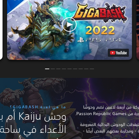
 معركة من أربعة لاعبين تضم وحوشًا
ما هي لعبة GIGABASH؟
وحش iju
تيقظت الوحوش البدائية المعروفة
الأعداء في ساحة
البشرية - ومحاربة بعضهم البعض أيضًا -