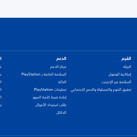
القيم
الدعم
ا
البيئة
مركز الدعم
ش
إمكانية الوصول
السلامة الخاصة بـ PlayStation
سي
السلامة عبر الإنترنت
الحالة
ا
تحقيق التنوع والمساواة والدمج الاجتماعي
تصليحات PlayStation
ا
إعادة ضبط كلمة المرور
ا
طلب استرداد الأموال
ب
الدلائل