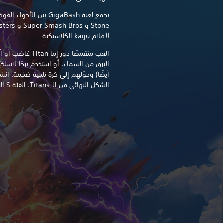
لأفلام kaiju الكلاسيكية.
البرق من السماء، أو استخدم برجًا لاسلكيً
أيضًا) وحوِّلهم إلى كرة ثلجية ضخمة. ان
الشكل النهائي من الـ Titans، الفئة S العملاقة المرعبة.