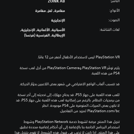
الناشر:
ZOINK AB
الأنواع:
مغامرة, لغز, مغامرة
الصوت:
الإنجليزية
لغات الشاشة:
الأسبانية, الألمانية, الإنجليزية,
الإيطالية, الفرنسية (فرنسا)
يلزم توفّر PlayStation VR وPlayStation Camera من أجل لعب نسخة 
PS4 من هذه اللعبة.
قد تتسبب ألعاب الواقع الافتراضي في شعور بعض اللاعبين بدوّار الحركة.
للعب هذه اللعبة على جهاز PS5، قد يحتاج جهازك إلى تحديثه إلى آخر نسخة 
من برمجيات النظام. بالرغم من إمكانية لعب هذه اللعبة على جهاز PS5، قد 
لا تكون بعض الميزات المتوفرة على PS4 موجودة. انظر 
‎PlayStation.com/bc لمزيد من التفاصيل.
تنزيل هذا المنتج عرضة لشروط خدمة PlayStation Network وشروط 
استخدام البرنامج الخاصة بنا بالإضافة إلى أي أحكام إضافية محددة تطبق 
على هذا المنتج. إذا كنت لا ترغب في قبول هذه الشروط، لا تقوم بتنزيل هذا 