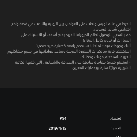
انخرط في عالم لويس وتغلب على العواقب بين الرواية واللاعب في قصة واقع
افتراضي شديد الغموض.
قم بالسعي للوصول لعالم الديوراما الفريد بفتح أسقف أو الاستيلاء على
السيارات أو تدوير كامل المنزل!
أثناء وجودك فيه - لماذا لا تستخدم رافعة كصنارة صيد ضخم؟
استكشف قرية سانكورت الصغيرة المريحة وساعد مواطنيها في جميع مشاكلهم
الغريبة باستخدام قوتك وذكائك.
- استمتع بتجربة مغامرة صادقة حول الصداقة والشجاعة ، التي كتبها الكاتبة
الشهيرة دوليًا سارة بيرغمارك الفغرين.
المنصة:
PS4
الإصدار:
15‏/4‏/2019