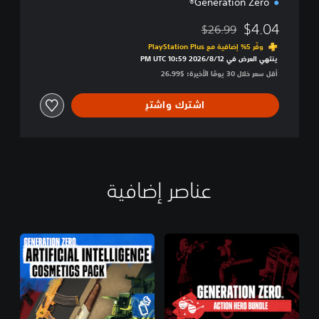
Generation Zero®
$4.04
$26.99
مخصوم من السعر الأصلي البالغ $26.99‏
وفّر 5% إضافية مع PlayStation Plus‏
ينتهي العرض في 12‏/8‏/2026 10:59 PM UTC‏
أقل سعر خلال 30 يومًا الأخيرة: $26.99‏
اشترك واشترِ
عناصر إضافية