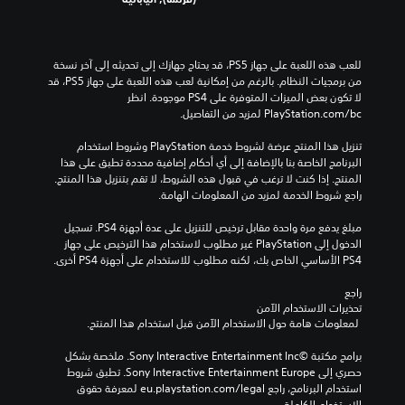
ل
ض
ا
ا
م
ب
ى
م
.
ل
ح
ع
ش
ن
م
د
ا
ا
ح
س
د
للعب هذه اللعبة على جهاز PS5، قد يحتاج جهازك إلى تحديثه إلى آخر نسخة 
ش
ن
و
د
ا
م
من برمجيات النظام. بالرغم من إمكانية لعب هذه اللعبة على جهاز PS5، قد 
ا
ا
ص
ي
ع
س
لا تكون بعض الميزات المتوفرة على PS4 موجودة. انظر 
ت
رً
ك
د
م
ب
‎PlayStation.com/bc لمزيد من التفاصيل.
ع
ا
ب
ا
ك
قً
ر
م
ي
ن
ت
ا
تنزيل هذا المنتج عرضة لشروط خدمة‫ PlayStation وشروط استخدام 
ض
ن
ب
ك
ر
،
البرنامج الخاصة بنا بالإضافة إلى أي أحكام إضافية محددة تطبق على هذا 
ه
ط
ت
ش
أ
المنتج. إذا كنت لا ترغب في قبول هذه الشروط، لا تقم بتنزيل هذا المنتج. 
تُ
م
و
ع
ك
و
راجع شروط الخدمة لمزيد من المعلومات الهامة.
ا
ع
قً
ي
ل
ي
ل
رَ
ا
ي
ف
ت
مبلغ يدفع مرة واحدة مقابل ترخيص للتنزيل على عدة أجهزة PS4. تسجيل 
ت
ض
.
ر
ن
و
الدخول إلى PlayStation غير مطلوب لاستخدام هذا الترخيص على جهاز 
ن
ن
إ
د
ف
PS4 الأساسي الخاص بك، لكنه مطلوب للاستخدام على أجهزة PS4 أخرى.
ب
ص
خ
ي
ر
ن
ي
و
ل
ر
ا
ص
راجع 
ه
ص
ا
م
ل
تحذيرات الاستخدام الآمن
و
ا
ي
ج
س
د
 لمعلومات هامة حول الاستخدام الآمن قبل استخدام هذا المنتج.
ل
ة
ص
ا
ا
ع
(
ق
ا
ل
ع
م
برامج مكتبة ©Sony Interactive Entertainment Inc. ملخصة بشكل 
ا
H
ل
د
ص
ل
حصري إلى Sony Interactive Entertainment Europe. تطبق شروط 
ئ
U
ت
ت
و
ق
استخدام البرنامج، راجع eu.playstation.com/legal لمعرفة حقوق 
م
D
ر
ك
ت
د
الاستخدام الكاملة.