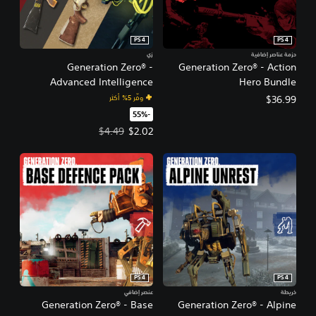
PS4
PS4
حزمة عناصر إضافية
زي
Generation Zero® -
Generation Zero® - Action
Advanced Intelligence
Hero Bundle
Cosmetics Pack
وفّر 5% أكثر
$36.99
‏-55%‏
سعر العرض $2.02‏. السعر الأصلي، $4.49‏.
$4.49
$2.02
PS4
PS4
خريطة
عنصر إضافي
Generation Zero® - Base
Generation Zero® - Alpine