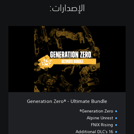
الإصدارات:‏
G
e
n
e
r
a
t
i
o
n
Z
e
r
Generation Zero® - Ultimate Bundle
o
®
Generation Zero®
-
Alpine Unrest
U
FNIX Rising
l
t
16 Additional DLC's