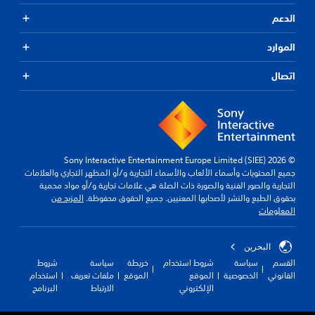
ب
ف
س
ت
ذ
.
ت
ح
ي
الدعم
ر
ح
ا
ج
خ
ا
ك
ل
د
م
الموارد
ع
م
ل
ا
خ
ا
ي
ع
م
ط
ل
اتصال
م
أ
ب
أ
ق
ك
ك
و
ة
ن
ا
ب
ا
م
ك
ت
ر
م
ب
م
ل
ر
ر
ل
ر
ت
ا
ج
ل
ا
ل
م
س
ل
© 2026 Sony Interactive Entertainment Europe Limited (SIEE)
ج
ب
إ
ه
جميع المحتويات وأسماء الألعاب والأسماء التجارية و/أو المظهر التجاري والعلامات
ض
ع
ي
ا
د
التجارية والصور الفنية والصورة ذات الصلة هي علامات تجارية و/أو مواد محمية
ب
ة
ل
خ
ل
بحقوق الطبع والنشر لأصحابها المعنيين. جميع الحقوق محفوظة.
المزيد من
ط
ع
ن
ا
ق
المعلومات
(
ن
ر
ل
ص
ا
أ
ا
ب
ا
ص
ا
ل
ء
س
البحرين
ر
ت
ل
ن
ا
القسم
سياسة
شروط استخدام
خريطة
سياسة
شروط
ا
ه
ك
ص
س
القانوني
الخصوصية
الموقع
الموقع
ملفات تعريف
استخدام
ل
ا
ا
ي
ي
الإلكتروني
الارتباط
البرنامج
ت
.
م
ة
)
ح
أ
ل