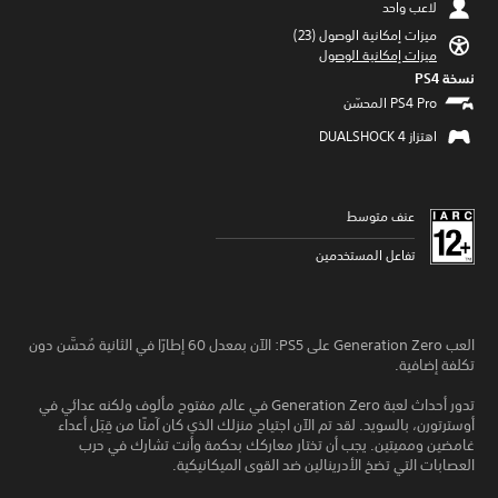
لاعب واحد
ميزات إمكانية الوصول (23)‏
ميزات إمكانية الوصول
نسخة PS4‏
اهتزاز DUALSHOCK 4‏
عنف متوسط
تفاعل المستخدمين
العب Generation Zero على PS5: الآن بمعدل 60 إطارًا في الثانية مُحسَّن دون
تكلفة إضافية.
تدور أحداث لعبة Generation Zero في عالم مفتوح مألوف ولكنه عدائي في
أوسترتورن، بالسويد. لقد تم الآن اجتياح منزلك الذي كان آمنًا من قِبَل أعداء
غامضين ومميتين. يجب أن تختار معاركك بحكمة وأنت تشارك في حرب
العصابات التي تضخ الأدرينالين ضد القوى الميكانيكية.