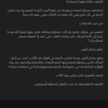
اكتشف عالمًا مفتوحًا ومعاديًا
استكشف خريطة ضخمة مستوحاة من حقبة الحرب الباردة السويدية حيث يكمن
الخطر في كل شارع وفي كل رقعة من الغابات وفي عمق كل مخبأ.
شن حرب العصابات
انغمس في معارك ضارية ضد آلات متطورة وقاتلة. اقضِ عليها منفردًا أو مع ما
يصل إلى ثلاثة أصدقاء. هل يمكنك التغلب على عدو بلا شفقة مصمم
لمطاردتك؟
تطور بشكل أقوى
تطور بشكل أقوى عندما تكتسب الخبرة في القتال ضد الآلات. ابحث عن أجزاء
أعدائك الذين سقطوا واستخدِمها لصنع المعدات والأسلحة والذخيرة. قم ببناء
القواعد الخاصة بك في جميع أنحاء الجزيرة وتحصينها وابدأ في استعادة منزلك!
اكشف الغموض الذي يكمن وراء الآلات
اكتشف الحقيقة وراء ما حدث بالفعل لمنطقة أوسترتورن.