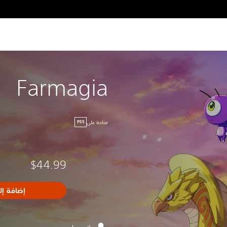
Farmagia
متاحة على
PS5
$44.99
إضافة إل