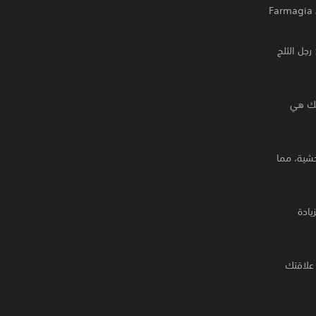
بفضل أسلوبه المميز، يقدم Hiro Mashima تصميمات شخصيات لا تُنسى ووحوشًا فريدة لجعل Farmagia
: رجل الثلج
سلحتك هي
ة وتصميمات وحشية، مما
يادة
أنحاء عالم Felicidad وعزز روابط علاقتك