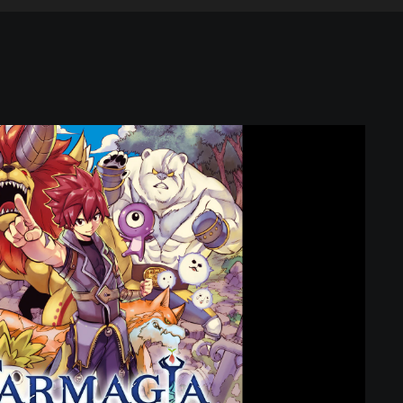
F
a
r
m
a
g
i
a