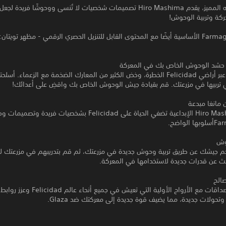
ركة وتربية الوحوش!
تأتي لعبة Farmagia الأساسية أيضًا مع المحتوى القابل للتنزيل الحصري الرقمي - مظهر تويتان
 حشد الوحوش الخاص بك في المعركة
شق طريقك عبر أراضي Felicidad الخطرة، وخض الكثير من المعارك الضخمة مع الزعماء. أ
 تربيها في مزرعتك. قم بقيادة جيش الوحوش الخاص بك واقضِ على أعدائك!
 مانغا مبدعة
عبقرية Hiro Mashima الإبداعية تضفي الحياة على Felicidad بشخصيات فريد
حوش
جم جيشك عن طريق تربية وحوش جديدة في مزرعتك، ثم قم بتدريبهم في مزرعتك لز
ث عن قدرات جديدة لاستخدامها في المعركة.
الح
قم بتكوين صداقات مع الأرواح الأولية التي تعيش في جميع 
حولات جديدة، مما يضيف قوة جديدة إلى معركتك ضد Glaza.