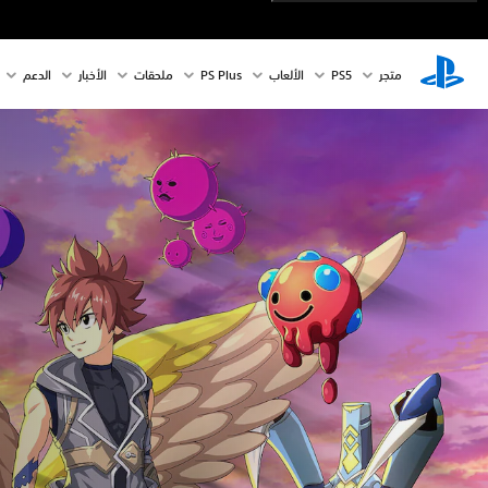
متجر
PS5‏
الألعاب
PS Plus
ملحقات
الأخبار
الدعم