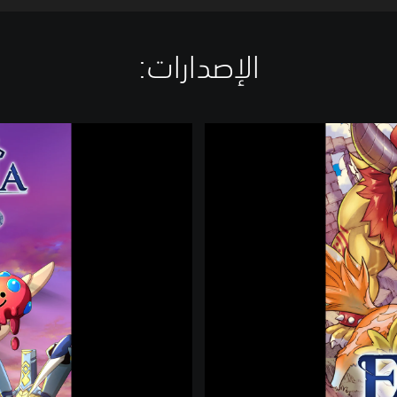
الإصدارات:‏
ا
ل
ر
ق
م
ي
ا
ل
ف
ا
خ
ر
إ
ص
د