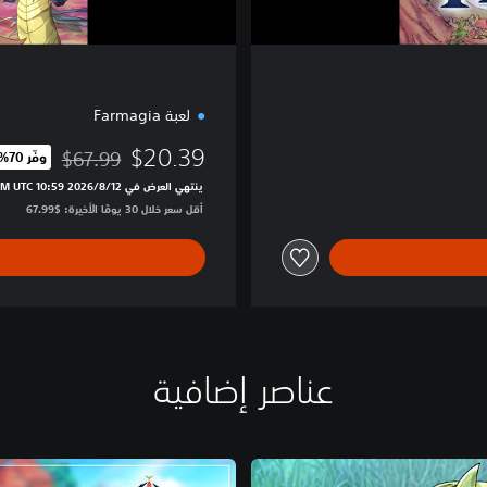
ا
ر
لعبة Farmagia
$20.39
$67.99
وفّر 70%‏
مخصوم من السعر الأصلي 
ينتهي العرض في 12‏/8‏/2026 10:59 PM UTC‏
أقل سعر خلال 30 يومًا الأخيرة: $67.99‏
عناصر إضافية