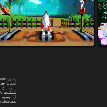
تستكشف وتقات
لمساعدتك في معركتك 