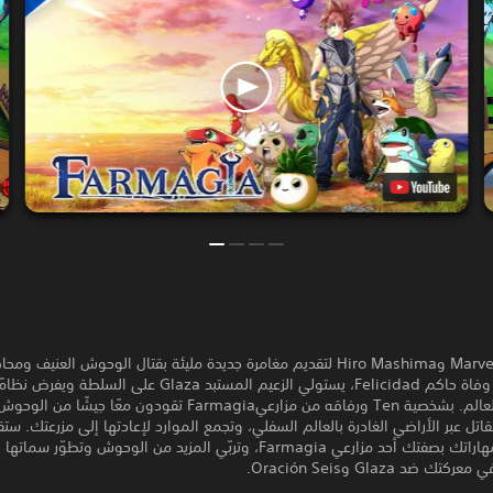
يتعاون Marvelous وHiro Mashima لتقديم مغامرة جديدة مليئة بقتال الوحوش العنيف و
المجزية. بعد وفاة حاكم Felicidad، يستولي الزعيم المستبد Glaza على السلطة
على سكان العالم. بشخصية Ten ورفاقه من مزارعيFarmagia تقودون معًا جيشًا من
ل عبر الأراضي الغادرة بالعالم السفلي، وتجمع الموارد لإعادتها إلى مزرعتك. س
أيضًا بترقية مهاراتك بصفتك أحد مزارعي Farmagia، وتربّي المزيد من الوحوش وتطوّر س
ضد Glaza وOración Seis.