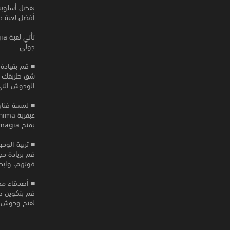
أفضل لعبة ح
جولي
■ قم بقيادة
الوحوش التي
■ لمسة فنان
يمنح Farmagiaأسلوبها الواضح.
■ تربية الو
قم بزيادة ح
قوتهم، وابح
■ أصدقاء مص
لفتح وحوش وت