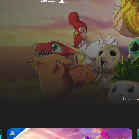
لاعب واحد
عنف متوسط