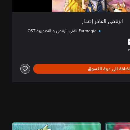
الرقمي الفاخر إصدار
Farmagia الفني الرقمي و التصويرية OST
البالغ $67.99‏
إضافة إلى عربة التسوق