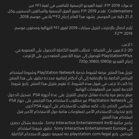
تدعوك F1® 2019، لعبة الفيديو الرسمية للتنافس في لعبة F1® من
Codemasters. تقدم F1® 2019 جميع الفرق الرسمية والسائقين الرسميين وكل
الـ 21 حلبة من الموسم. يشهد هذا العام إدراج F2™بلاعبي موسم 2018.
.
يُلزم اتصال بالإنترنت لتنزيل سيارات 2019 لفرق F1® النهائية ومحتوى موسم
F2™ 2019.
1 لاعب
2-20 لاعبين على الشبكة - تتطلب اللعبة الكاملة الحصول على العضوية في
PlayStation®Plus للوصول إلى ميزة اللاعبين المتعددين على الإنترنت
إخراج الفيديو 720p,1080i,1080p
تنزيل هذا المنتج عرضة لشروط خدمة PlayStation Network وشروط استخدام
البرنامج الخاصة بنا بالإضافة إلى أي أحكام إضافية محددة تطبق على هذا المنتج.
إذا كنت لا ترغب في قبول هذه الشروط، لا تقوم بتنزيل هذا المنتج. راجع شروط
الخدمة لمزيد من المعلومات الهامة.
مبلغ يدفع مرة واحدة مقابل ترخيص للتنزيل على عدة أجهزة PS4. تسجيل الدخول
إلى PlayStation Network غير مطلوب لاستخدام هذا الترخيص على جهاز PS4
الأساسي الخاص بك، لكنه مطلوب للاستخدام على أجهزة PS4 أخرى.
راجع تحذيرات الاستخدام الآمن لمعلومات هامة حول الاستخدام الآمن قبل
استخدام هذا المنتج.
برامج مكتبة ©Sony Interactive Entertainment Inc. ملخصة بشكل حصري
إلى Sony Interactive Entertainment Europe. تطبق شروط استخدام
البرنامج، راجع eu.playstation.com/legal لمعرفة حقوق الاستخدام الكاملة.