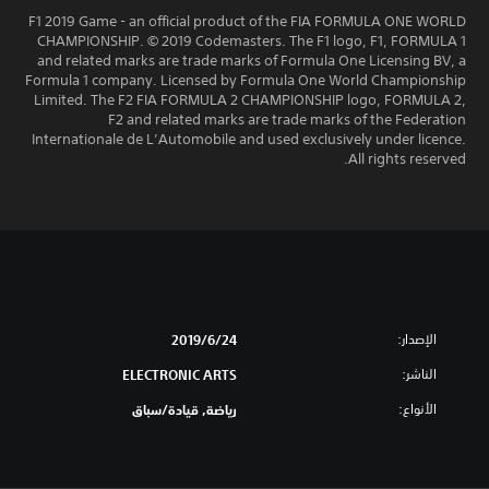
F1 2019 Game - an official product of the FIA FORMULA ONE WORLD
CHAMPIONSHIP. © 2019 Codemasters. The F1 logo, F1, FORMULA 1
and related marks are trade marks of Formula One Licensing BV, a
Formula 1 company. Licensed by Formula One World Championship
Limited. The F2 FIA FORMULA 2 CHAMPIONSHIP logo, FORMULA 2,
F2 and related marks are trade marks of the Federation
Internationale de L’Automobile and used exclusively under licence.
All rights reserved.
الإصدار:
24‏/6‏/2019
الناشر:
ELECTRONIC ARTS
الأنواع:
رياضة, قيادة/سباق