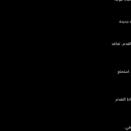
ة جديدة
لقدم، تعاقد
 استمتع
ط التقدم
عي.