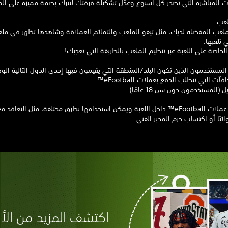
ثات المباشرة التي تصدر كل أسبوع وعدّل تشكيلة فرقتك لتترك بصمة مميزة على ال
لعب
لملعب المفضلة لديك، مثل تيفو الملعب والتمائم العملاقة وشاهدها تظهر في مل
ي تلعبها.
اصة على اللعبة عبر تنظيم الملعب بالطريقة التي تعجبك!
المستخدمون الذين تكون البلد/المنطقة التي يقيمون فيها إحدى الدول التالية ال
ت التي تتطلب الدفع بعملات eFootball™.
يل (المستخدمون دون سن 18 عامًا)
‏*يمكن شراء عملات eFootball™ داخل اللعبة ويمكن استخدامها بطرق مختلفة، مثل التعاقد
يًا أو اكتساب حزم المدير الفني.
اكتشف المزيد من الألع