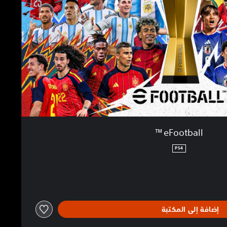
eFootball™
PS4
إضافة إلى المكتبة