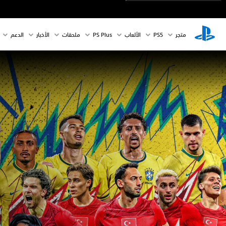
متجر
PS5‏
الألعاب
PS Plus
ملحقات
الأخبار
الدعم