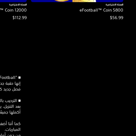
العملة الافتراضية
العملة الافتراضية
l™ Coin 12000
eFootball™ Coin 5800
$112.99
$56.99
‏■ "eFootball™" - تطور من "PES"
فصل جديد كليًا م
‏■ الترحيب ب
بعد التنزيل،
أكملها جميعًا واستل‪‬
كما أننا أضف
المباريات.
من دون أوامر