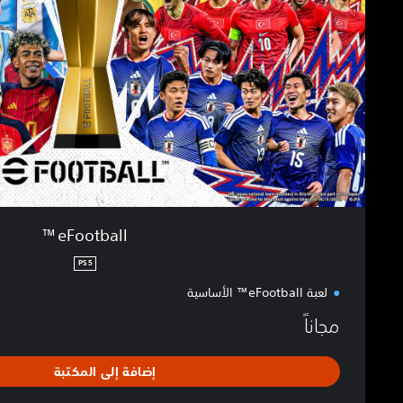
a
l
l
™
eFootball™
PS5
لعبة eFootball™ الأساسية
مجاناً
إضافة إلى المكتبة