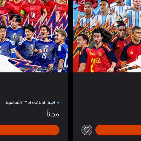
a
l
l
™
لعبة eFootball™ الأساسية
مجاناً