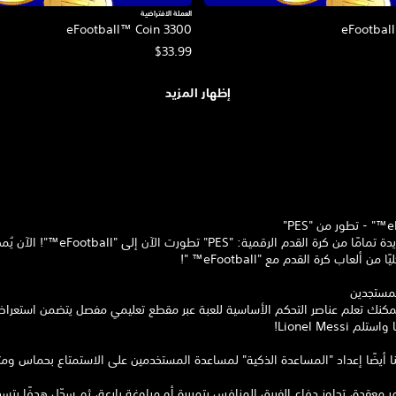
العملة الافتراضية
eFootball™ Coin 3300
eFootbal
$33.99
إظهار المزيد
إنها حقبة جديدة تمامًا من كرة القدم الرقمية: "PES" تطو
ن ألعاب كرة القدم مع "eFootball™ "!
المستجدين
 يمكنك تعلم عناصر التحكم الأساسية للعبة عبر مقطع تعليمي مفصل يتضمن استعرا
م Lionel Messi!
نا أيضًا إعداد "المساعدة الذكية" لمساعدة المستخدمين على الاستمتاع بحماس وم
 معقدة، تجاوز دفاع الفريق المنافس بتمريرة أو مراوغة بارعة، ثم سجّل هدفًا بتس