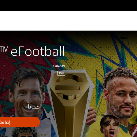
eFootball™
KONAMI
PS5
مجاناً
إضافة 