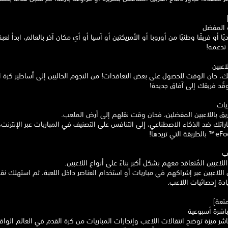
ك المفضل
ًا أو فريقًا وطنيًا من أوروبا أو الأمريكتين أو آسيا أو أي مكان آخر بالعالم، ابدأ لعب
 تدعمه!
اعبين
قك، حان الوقت للحصول على بعض التعاقدات! من النجوم الحاليين إلى أساطير كرة ا
وقُد فريقك إلى آفاق جديدة!
يات
ريق باللاعبين المفضلين، فحان وقت نقلهم إلى أرض الملعب.
اراتك ضد الذكاء الاصطناعي، إلى التنافس على التصنيف في المباريات عبر الإنترنت،
عب
لاعبين المُتعاقد معهم بشكل أكبر بناءً على أنواع اللاعبين.
للاعبين عبر إشراكهم في مباريات أو استخدام العناصر داخل اللعبة، ثم استهلك نقا
ادة إحصائيات اللاعب.
متعة]
باشرة أسبوعية
اشر ميزة توضح انتقالات اللاعب وإنجازات المباريات من كرة القدم في العالم الواق