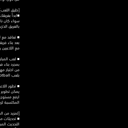
[طرق اللعب]
‏■ابدأ بفريق
سواء كان نادي
بالفريق الذي
‏■ تعاقد مع ل
بعد بناء فري
مع اللاعبين 
‏■ لعب المبار
بمجرد بناء ف
من اختبار مه
بلعب eFootball™ بالطريقة التي تريدها!
‏■ تطور اللا
يمكن تطوير ال
ارفع مستوى ا
المكتسبة لزي
[لمزيد من ال
‏■ تحديثات م
التحديث المب