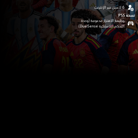
نسخة PS5‏
وظيفة الاهتزاز مدعومة (وحدة
التحكم اللاسلكية DualSense‏)