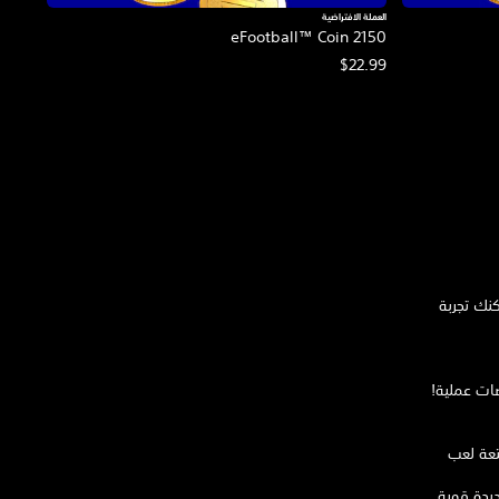
العملة الافتراضية
eFootball™ Coin 2150
$22.99
رت الآن إلى "eFootball™"! الآن يُمكنك تجربة
ضات عملية!
تعة لعب
ديدة قوية.