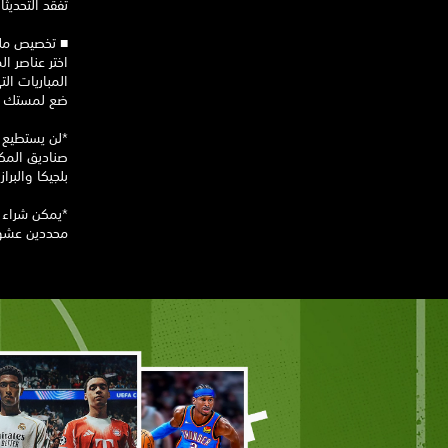
تفقّد التحدي
‏■ تخصيص م
اختر عناصر ا
المباريات الت
ضع لمستك الخ
‏*لن يستطيع 
صناديق المكافآ
‏بلجيكا والبراز
محددين عشوائ