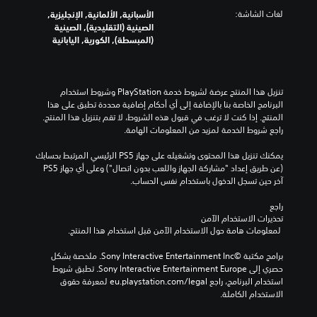
لغات الشاشة:
الأسبانية, الألمانية, الإنجليزية,
الصينية (التقليدية), الصينية
(المبسطة), الكورية, اليابانية
تنزيل هذا المنتج عرضة لشروط خدمة‫ PlayStation وشروط استخدام 
البرنامج الخاصة بنا بالإضافة إلى أي أحكام إضافية محددة تطبق على هذا 
المنتج. إذا كنت لا ترغب في قبول هذه الشروط، لا تقم بتنزيل هذا المنتج. 
راجع شروط الخدمة لمزيد من المعلومات الهامة.
يمكنك تنزيل هذا المحتوى وتشغيله على جهاز PS5 الرئيسي المرتبط بحسابك 
(عن طريق إعداد "مشاركة الجهاز واللعب بدون اتصال") وعلى أي جهاز PS5 
آخر حين تسجل الدخول باستخدام نفس الحساب.
راجع 
تحذيرات الاستخدام الآمن
 لمعلومات هامة حول الاستخدام الآمن قبل استخدام هذا المنتج.
برامج مكتبة ©Sony Interactive Entertainment Inc. ملخصة بشكل 
حصري إلى Sony Interactive Entertainment Europe. تطبق شروط 
استخدام البرنامج، راجع eu.playstation.com/legal لمعرفة حقوق 
الاستخدام الكاملة.