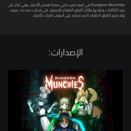
Dungeon Munchies هي لعبة تمرير جانبي بنمط تقمص الأدوار، وهي تُركز على
صيد الكائنات وطبخها وأكل أطباق الطعام للحصول على قدرات محددة. سوف
يؤثر مزيج أطباق الطعام الذي تختاره على أسلوب لعبك بأكمله.
الإصدارات:‏
D
u
n
g
e
o
n
M
u
n
c