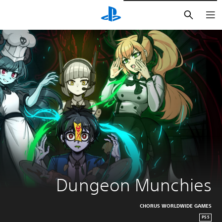
بحث
Dungeon Munchies
CHORUS WORLDWIDE GAMES
PS5