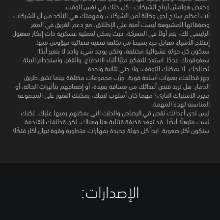
وخفض هوامش أرباح الشركات - كل ذلك في نفس الوقت.
أنت أعظم سلاح لدى وكالة أمن الشركات، ومهمتك هي التأكد من أن الشركات
وصفقاتها المشبوهة ليست آمنة على الإطلاق. مع دعم الفريق في المقر
الرئيسي لك، يتم أولاً في المعركة، حيث يمكن لعملية عسكرية ذات إنكار معقول
إصلاح الأشياء مقابل جزء بسيط من تكلفة قضية قضائية ميؤوس منها.
ستكون كل جولة عشوائية مختلفة، ولكن يوجد شيء واحد لا يتغير أبدًا:
سيفوقونك عددًا. استعد للتفكير مليًا أثناء الاندفاع، والقفز، واستخدام البيئة
لصالحك. لا يمكنك التوقف، ولا حتى لثانية واحدة.
جهز قذائفك بعبوات أسلحة قوية. جرّب مجموعات مختلفة بينما تشق طريق
الدمار. هل تريد قنص أعدائك من مسافة بعيدة، أو إضعافهم بتأثيرات الحالة، أو
مجرد الاشتباك الناري؟ مهما كان أسلوب لعبك، يمكنك العثور على المجموعة
المناسبة لهذه المهمة.
ليس لدى أعدائك نقص في الرصاص والجثث التي يمكنهم رميها عليك. لكنك
لست مترهلًا أيضًا. قد تفقد قذيفة قتالية هنا وهناك، لكن قذائفك القادمة
ستكون أكثر صعوبة. ابدأ كل جولة جديدة بمهارات متطورة وقوة نيران أكثر فتكًا!
الإصدارات:‏