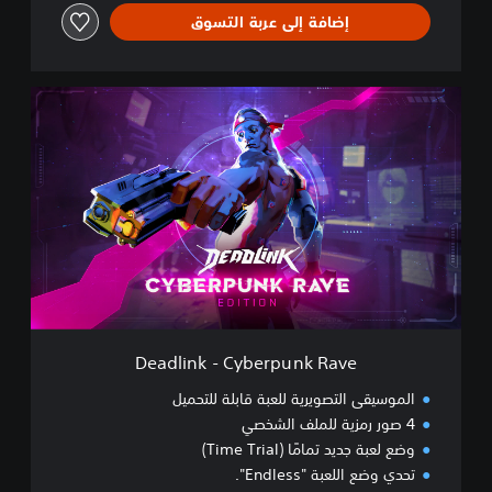
إضافة إلى عربة التسوق
D
e
a
d
l
i
n
k
-
C
y
b
e
Deadlink - Cyberpunk Rave
r
p
الموسيقى التصويرية للعبة قابلة للتحميل
u
4 صور رمزية للملف الشخصي
n
وضع لعبة جديد تمامًا (Time Trial)
k
R
تحدي وضع اللعبة "Endless".