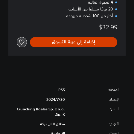
a
4 فصول قتالية
v
20 نوعًا مختلفًا من الأسلحة
e
أكثر من 100 شخصية مزروعة
$32.99
إضافة إلى عربة التسوق
المنصة:
PS5
الإصدار:
30‏/7‏/2024
الناشر:
Crunching Koalas Sp. z o.o.
Sp. K.
الأنواع:
مطلق النار, حركة
الصوت:
الإنجليزية