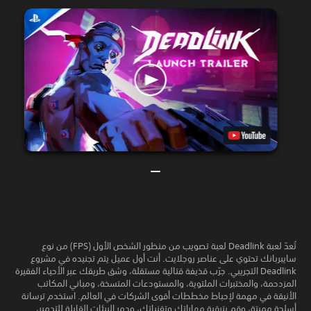
تُعدّ لعبة Deadlink لعبة تصويب من منظور الشخص الأول (FPS) من نوع
سايبربانك تحتوي على عناصر روجلايت. أنت أول عميل يتم تجنيده في مشروع
Deadlink التجريبي. جرّب قذيفة قتالية مستقلة، وشق طريقك عبر الأحياء الفقيرة
المزدحمة، والمختبرات الملتوية، والمستودعات المتسخة، ومباني المكاتب
الأنيقة في مهمة لإحباط مخططات أقوى الشركات في العالم. استخدم ترسانة
أسلحة مميتة، وقم بترقية مهاراتك وتقنياتك، ودمر البيئات القابلة للتدمير،