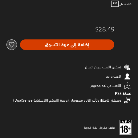
متاحة على
PS5
$28.49
إضافة إلى عربة التسوق
تمكين اللعب بدون اتصال
لاعب واحد
اللعب عن بُعد مدعوم
نسخة PS5‏
وظيفة الاهتزاز وتأثير الزناد مدعومان (وحدة التحكم اللاسلكية DualSense‏)
عنف مفرط, لغة خارجة