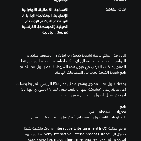
لغات الشاشة:
الأسبانية, الألمانية, الأوكرانية,
الإنجليزية, البرتغالية (البرازيل),
البولندية, التركية, الروسية,
الصينية (المبسطة), الفرنسية
(فرنسا), اليابانية
تنزيل هذا المنتج عرضة لشروط خدمة‫ PlayStation وشروط استخدام 
البرنامج الخاصة بنا بالإضافة إلى أي أحكام إضافية محددة تطبق على هذا 
المنتج. إذا كنت لا ترغب في قبول هذه الشروط، لا تقم بتنزيل هذا المنتج. 
راجع شروط الخدمة لمزيد من المعلومات الهامة.
يمكنك تنزيل هذا المحتوى وتشغيله على جهاز PS5 الرئيسي المرتبط بحسابك 
(عن طريق إعداد "مشاركة الجهاز واللعب بدون اتصال") وعلى أي جهاز PS5 
آخر حين تسجل الدخول باستخدام نفس الحساب.
راجع 
تحذيرات الاستخدام الآمن
 لمعلومات هامة حول الاستخدام الآمن قبل استخدام هذا المنتج.
برامج مكتبة ©Sony Interactive Entertainment Inc. ملخصة بشكل 
حصري إلى Sony Interactive Entertainment Europe. تطبق شروط 
استخدام البرنامج، راجع eu.playstation.com/legal لمعرفة حقوق 