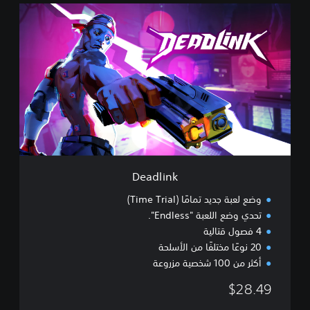
D
e
a
d
l
i
n
k
Deadlink
وضع لعبة جديد تمامًا (Time Trial)
تحدي وضع اللعبة "Endless".
4 فصول قتالية
20 نوعًا مختلفًا من الأسلحة
أكثر من 100 شخصية مزروعة
$28.49