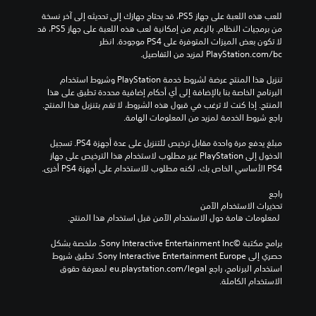
للعب هذه اللعبة على جهاز PS5، قد يحتاج جهازك إلى تحديثه إلى آخر نسخة 
من برمجيات النظام. بالرغم من إمكانية لعب هذه اللعبة على جهاز PS5، قد 
لا تكون بعض الميزات المتوفرة على PS4 موجودة. انظر 
‎PlayStation.com/bc لمزيد من التفاصيل.
تنزيل هذا المنتج عرضة لشروط خدمة‫ PlayStation وشروط استخدام 
البرنامج الخاصة بنا بالإضافة إلى أي أحكام إضافية محددة تطبق على هذا 
المنتج. إذا كنت لا ترغب في قبول هذه الشروط، لا تقم بتنزيل هذا المنتج. 
راجع شروط الخدمة لمزيد من المعلومات الهامة.
مبلغ يدفع مرة واحدة مقابل ترخيص للتنزيل على عدة أجهزة PS4. تسجيل 
الدخول إلى PlayStation غير مطلوب لاستخدام هذا الترخيص على جهاز 
PS4 الأساسي الخاص بك، لكنه مطلوب للاستخدام على أجهزة PS4 أخرى.
راجع 
تحذيرات الاستخدام الآمن
 لمعلومات هامة حول الاستخدام الآمن قبل استخدام هذا المنتج.
برامج مكتبة ©Sony Interactive Entertainment Inc. ملخصة بشكل 
حصري إلى Sony Interactive Entertainment Europe. تطبق شروط 
استخدام البرنامج، راجع eu.playstation.com/legal لمعرفة حقوق 
الاستخدام الكاملة.