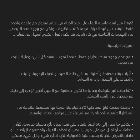
DayZ هي لعبة قاسية للبقاء على قيد الحياة في عالم مفتوح مع قاعدة واحدة
فقط: البقاء على قيد الحياة، مهما كانت الظروف. ولكن مع وجود عدد لا يحصى
من التهديدات الكامنة في كل زاوية، قد يكون قول الكلام أسهل من فعله...
الميزات الرئيسية:
• مع عدم وجود نقاط إنجاز أو حفظ، عندما تموت، تفقد كل شيء وعليك البدء
من جديد.
• آليات بقاء معقدة وأصلية، بما في ذلك الصيد، والحرف اليدوية، والبناء،
والحفاظ على الصحة، وإدارة الموارد.
• تفاعلات غير متوقعة وغالبًا ما تكون عاطفية مع لاعبين آخرين تؤدي إلى طيف
غير محدود من اللعب المبتكر.
• خريطة ضخمة تبلغ مساحتها 230 كيلومترًا مربعًا بها مجموعة متنوعة من
المناظر الطبيعية الجميلة والمعالم بناءً على مواقع الحياة الواقعية.
• يكافح ما يصل إلى 60 لاعبًا للبقاء على قيد الحياة بأي وسيلة ضرورية. كوِّن
صداقات، أو اقتل من على مرمى البصر، أو اخطف الغرباء واخضعهم لإرادتك، أو
خاطر بالتعرض للخيانة بسبب علبة فاصولياء لذيذة. أي شيء وكل شيء ممكن.