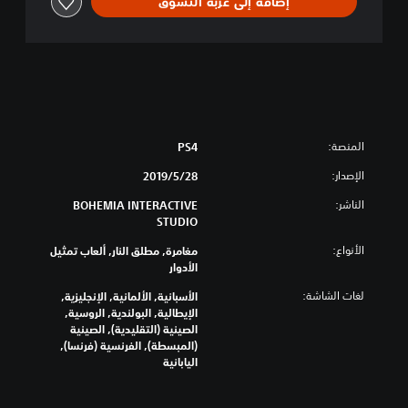
إضافة إلى عربة التسوق
المنصة:
PS4
الإصدار:
28‏/5‏/2019
الناشر:
BOHEMIA INTERACTIVE
STUDIO
الأنواع:
مغامرة, مطلق النار, ألعاب تمثيل
الأدوار
لغات الشاشة:
الأسبانية, الألمانية, الإنجليزية,
الإيطالية, البولندية, الروسية,
الصينية (التقليدية), الصينية
(المبسطة), الفرنسية (فرنسا),
اليابانية