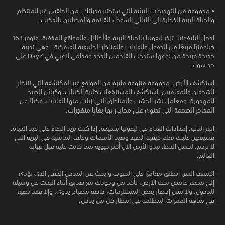
• مجموعة من التهديدات البيئية التي ستختبر قدراتك. من الطقس غير المنتظم
والحياة البرية الخطرة إلى الليالي السوداء القاتمة والمصابين بالغضب.
ادخل إلىليفونيا. تزخر ليفونيا بالحياة البرية والأطلال والمواقع المخفية، وتوفر 163
كيلومترًا مربعًا من الحقول والغابات والمناظر الطبيعية الغامضة - وهي تجربة
جديدة فريدة من نوعها ستجذب القادمين الجدد وقدامى لاعبي في DayZ على
حد سواء.
استكشف الأرض. مجموعة متنوعة مثيرة من المواقع غير المكتشفة التي تنتظر
الشجعان والمغامرين. استكشف المستنقعات كثيرة الضباب، وكبائن الصيد
المهجورة، ومعامل نشر الخشب والمناطق التي أزيلت منها الغابات، فضلاً عن
المحاجر الضخمة التي تحتوي على مخابئ بها بقايا متفجرات.
اتبع الدب. إمدادات الغذاء في ليفونيا شحيحة. إذا كنت تريد البقاء على قيد الحياة،
فسيتعين عليك تعلم كيفية الصيد وصيد الأسماك وعلف الماشية في البرية التي
لا ترحم. لحسن الحظ، تبدو الأرض الآن أكثر حيوية مما كانت عليه قبل نهاية
العالم.
اكتشف السر. انطلق مغامرًا غلى الجنوب وابحث عن المدخل الخفي الذي يؤدي
إلى مجمع غامض تحت الأرض. تأكد من وجودك مع صديق أثناء البحث عن وسيلة
للدخول. ولا تنس إحضار بعض المستلزمات، خاصة مصباح يدوي. وإلا فقد تضيع
في متاهة الممرات المظلمة في انتظار كل من يدخل.