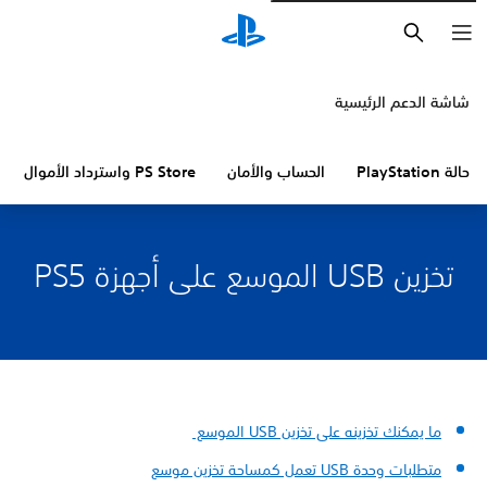
بحث
شاشة الدعم الرئيسية
حالة PlayStation
الحساب والأمان
PS Store واسترداد الأموال
تخزين USB الموسع على أجهزة PS5
ما يمكنك تخزينه على تخزين USB الموسع
متطلبات وحدة USB تعمل كمساحة تخزين موسع