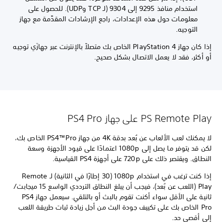
استخدام منافذ 9295 إلى 9304 (لـ TCP وUDP). للحصول على
معلومات حول هذه الإعدادات، راجع الإرشادات المقدَّمة مع جهاز
التوجيه.
إذا كان جهاز PlayStation 4 الخاص بك متصلاً بالإنترنت عبر جهازَي توجيه
أو أكثر، فقد لا يعمل الاتصال بشكل صحيح.
PS Remote Play على جهاز PS4 Pro
لا يمكنك لعب الألعاب عن بُعد بدقة 4K من جهاز PS4™Pro الخاص بك،
لكن قد يتوفر ما يصل إلى 1080p اعتمادًا على قيود الأجهزة وسعة
النطاق. ويقتصر ذلك على 720p على أجهزة PS4 القياسية.
إذا كنت ترغب في استخدام 1080p ‏(30 إطارًا في الثانية) لـ Remote
Play (اللعب عن بُعد)، فيجب أن يبلغ النطاق الترددي الواسع 15 ميجابت/
ثانية على الأقل سواء أكنت تقوم بالبث أو بالتلقي. سيعمل جهاز PS4
Pro الخاص بك على تكييف جودة البث من أجل زيادة ثبات طريقة اللعب
إلى أقصى حد.