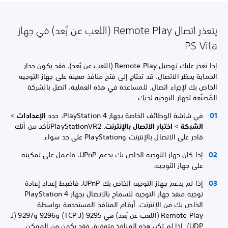
يتعذر اتصال Remote Play (اللعب عن بُعد) في جهاز
PS Vita
إذا تعذر عليك توصيل Remote Play (اللعب عن بُعد)، فقد يكون جدار
الحماية يحظر الاتصال. قد تحتاج إلى فتح منافذ معينة على جهاز التوجيه
الخاص بك لإجراء اتصال. للمساعدة في هذه العملية، اتصل بالشركة
المُصنّعة لجهاز التوجيه لديك.
في شاشة الوظائف الخاصة بجهاز PlayStation 4، حدد
الإعدادات
>
الشبكة
>
اختبار الاتصال بالإنترنت
. ‏PlayStationVR2‏تأكد من أنك
قادر على الاتصال بالإنترنت وPlayStation على حد سواء.
إذا كان جهاز التوجيه الخاص بك يدعم UPnP، فاعمل على تمكينه
على جهاز التوجيه.
إذا لم يدعم جهاز التوجيه الخاص بك UPnP، فاضبط إعداد إعادة
توجيه منفذ جهاز التوجيه للسماح بالاتصال بجهاز PlayStation 4
الخاص بك من الإنترنت. أرقام المنافذ المستخدمة بواسطة
Remote Play (اللعب عن بُعد) هي 9295 (لـ TCP) و9296 و9297 (لـ
UDP). إذا لم تكن هذه المنافذ متوفرة، فقد يكون من الممكن