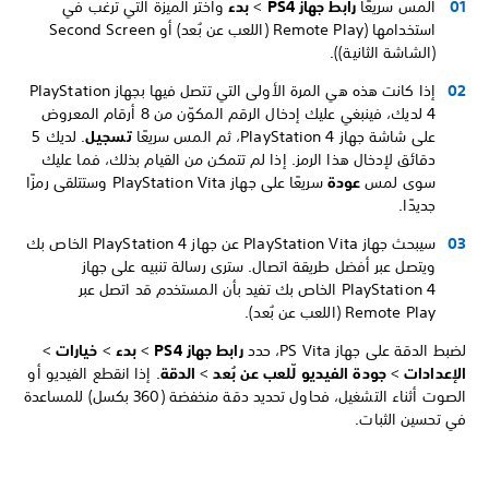
المس سريعًا
رابط جهاز PS4
>
بدء
واختر الميزة التي ترغب في
استخدامها (Remote Play (اللعب عن بُعد) أو Second Screen
(الشاشة الثانية)).
إذا كانت هذه هي المرة الأولى التي تتصل فيها بجهاز PlayStation
4 لديك، فينبغي عليك إدخال الرقم المكوّن من 8 أرقام المعروض
على شاشة جهاز PlayStation 4، ثم المس سريعًا
تسجيل
. لديك 5
دقائق لإدخال هذا الرمز. إذا لم تتمكن من القيام بذلك، فما عليك
سوى لمس
عودة
سريعًا على جهاز PlayStation Vita وستتلقى رمزًا
جديدًا.
سيبحث جهاز PlayStation Vita عن جهاز PlayStation 4 الخاص بك
ويتصل عبر أفضل طريقة اتصال. سترى رسالة تنبيه على جهاز
PlayStation 4 الخاص بك تفيد بأن المستخدم قد اتصل عبر
Remote Play (اللعب عن بُعد).
لضبط الدقة على جهاز PS Vita، حدد
رابط جهاز PS4
>
بدء
>
خيارات
>
الإعدادات
>
جودة الفيديو لّلعب عن بُعد
>
الدقة
. إذا انقطع الفيديو أو
الصوت أثناء التشغيل، فحاول تحديد دقة منخفضة (360 بكسل) للمساعدة
في تحسين الثبات.