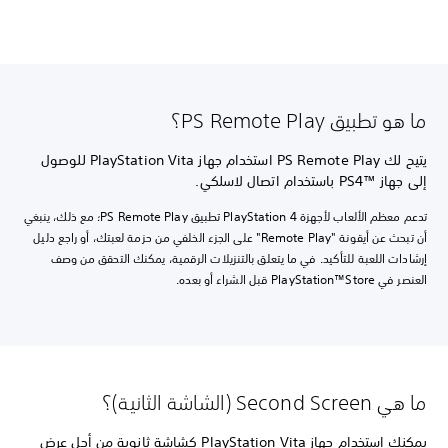
ما هو تطبيق PS Remote Play؟
يتيح لك PS Remote Play استخدام جهاز PlayStation Vita للوصول
إلى جهاز PS4™‎ باستخدام اتصال لاسلكي.
تدعم معظم الألعاب لأجهزة PlayStation 4 تطبيق PS Remote Play؛ مع ذلك، ينبغي
أن تبحث عن أيقونة "Remote Play" على الجزء الخلفي من حزمة لعبتك، أو راجع دليل
إرشادات اللعبة للتأكيد. في ما يتعلق بالتنزيلات الرقمية، يمكنك التحقق من وصف
العنصر في PlayStation™Store قبل الشراء أو بعده.
ما هي Second Screen (الشاشة الثانية)؟
يمكنك استخدام جهاز PlayStation Vita كشاشة ثانوية من أجل عرض