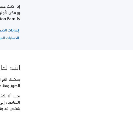
إذا كنت عضوً
ion Family.
إعدادات الخص
الحسابات الم
انتبه لما
يمكنك التوا
الصور ومقاطع
يجب ألا تكش
التفاصيل إل
شخص قد يقر