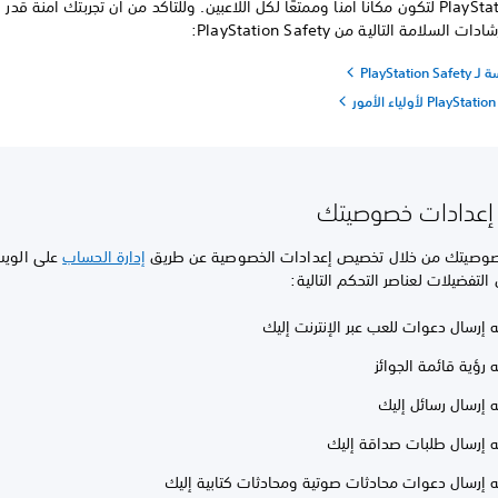
صُممت PlayStation لتكون مكانًا آمنًا وممتعًا لكل اللاعبين. وللتأكد من أن تجربتك آمنة قدر
ت السلامة التالية من PlayStation Safety:
PlayStati
عدادات خصوصيتك
وصيتك من خلال تخصيص إعدادات الخصوصية عن طريق
إدارة الحساب
على الويب
التفضيلات لعناصر التحكم التالية:
 إرسال دعوات للعب عبر الإنترنت إليك
 رؤية قائمة الجوائز
 إرسال رسائل إليك
 إرسال طلبات صداقة إليك
 إرسال دعوات محادثات صوتية ومحادثات كتابية إليك