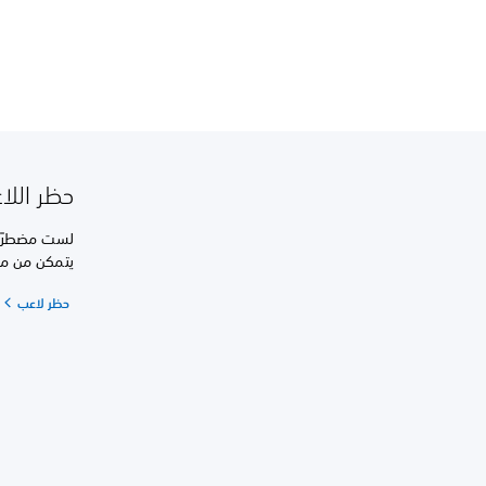
حظر اللا
لست مضطرًا 
يتمكن من مر
حظر لاعب