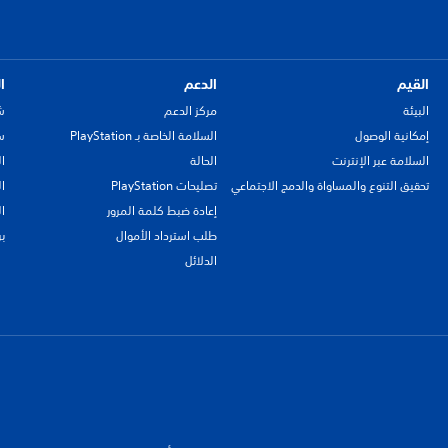
القيم
الدعم
ا
البيئة
مركز الدعم
ش
إمكانية الوصول
السلامة الخاصة بـ PlayStation
سي
السلامة عبر الإنترنت
الحالة
ا
تحقيق التنوع والمساواة والدمج الاجتماعي
تصليحات PlayStation
ا
إعادة ضبط كلمة المرور
ا
طلب استرداد الأموال
ب
الدلائل