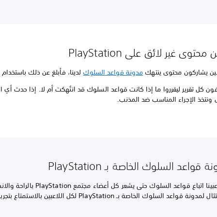
محتوى غير لائق على PlayStation
عبين يشاركون محتوى ينتهك
مدونة قواعد السلوك
لدينا، فأبلغ عن ذلك باستخدام مي
ون كل تقرير ليقرروا ما إذا كانت قواعد السلوك قد انتُهكت أم لا. إذا حدث أي ان
 ونتخذ الإجراء المناسب ضد المذنب.
 قواعد السلوك الخاصة بـ PlayStation
نطلب من لاعبينا اتباع قواعد السلوك حتى يشعر كل أعضاء مجتمع tation
ويسمح الامتثال لمدونة قواعد السلوك الخاصة بـ PlayStation لكل اللاعبين بالاس