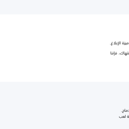
زة الإبلاغ.
تهاك، فإننا
PlayS بالراحة والاندماج.
تمتاع بتجربة لعب