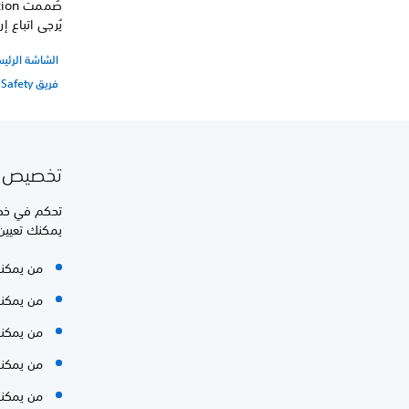
يُرجى اتباع إرشادا
الشاشة الرئيسة لـ on Safety
فريق PlayStation Safety لأولياء الأمور
تخصيص إ
تحكم في خص
يمكنك تعيين 
من يمكنه
من يمكنه
من يمكنه
من يمكنه
من يمكنه