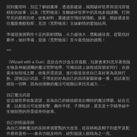
回到魔塔時，別忘了解鎖書庫，透過新建築，揭開破碎世界與混沌背後
精彩的故事，以及《荒野槍巫》支離破碎世界中的其他多個謎團。打倒
罕見的懸賞目標，收集材料，重建虛空飛掠號飛船。接著，開啟通道前
往魔眼奧酷勒斯，見證《荒野槍巫》主線劇情的驚險結局。
準備迎接挑戰性十足的新鮮體驗，火力越強大，獎勵越珍貴。趕緊找好
夥伴，做好準備，迎接《荒野槍巫》至今最危險的挑戰！
***
《Wizard with a Gun》是款合作沙盒生存遊戲，玩家會來到充斥著危險
生物及神祕謎團的魔法荒野地帶。可獨自踏上旅程或與朋友同行，在探
索未知領域之際，收集所需資源、進行鍛造並依自己喜好來為巫師打
扮。謹慎設計武器、子彈並好好為自己的高塔家園裝修一番，但試著別
燒毀一切啊，因為你揮舞的魔法可能難以掌控其威力……
自訂魔法武器
從這個世界收集資源，並為自己的槍枝鍛造出獨特的魔法彈藥。結合元
素，以創造出可改變射擊、轟炸半徑、子彈軌跡，甚至是十字瞄準線中
生物狀態的所需或奇特效果。
自訂的怪誕巫師
為自己揮舞魔法的巫師來個驚豔的大改造，從巫師袍及帽子到盔甲及配
件應有盡有——兼具功能及時尚，絕對能讓人眼睛為之一亮。