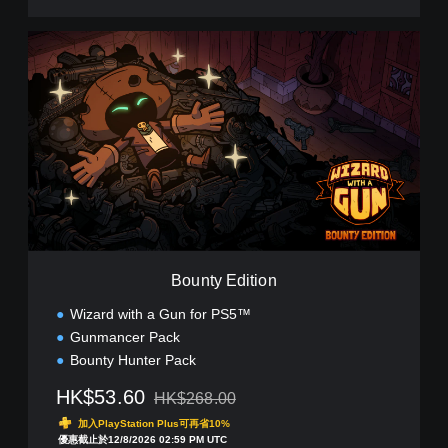
B
o
u
n
t
y
E
d
i
t
i
o
n
Bounty Edition
Wizard with a Gun for PS5™
Gunmancer Pack
Bounty Hunter Pack
HK$53.60
HK$268.00
折扣前原價為HK$268.00
加入PlayStation Plus可再省10%
優惠截止於12/8/2026 02:59 PM UTC