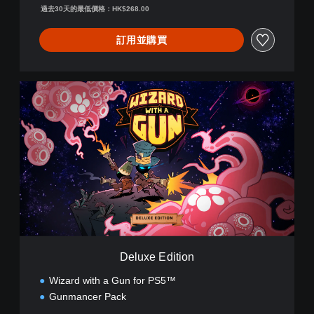
過去30天的最低價格：HK$268.00
訂用並購買
D
e
l
u
x
e
E
d
i
t
i
o
n
Deluxe Edition
Wizard with a Gun for PS5™
Gunmancer Pack