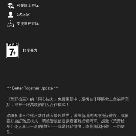
可在線上遊玩
1名玩家
支援遙控遊玩
輕度暴力
*** Better Together Update ***
《荒野槍巫》的「同心協力」免費更新中，巫術合作即將攀上奧祕新高
點，迎來千呼萬喚的四人合作模式！
跟隨多達三位槍巫夥伴踏入破碎世界，選擇新增的四種預設難度，或依
喜好自訂難度模式，調整變數使遊戲變困難或變簡單。感受《荒野槍
巫》令人耳目一新的體驗——或是輕鬆愉快，或是無比困難，一切隨
你。