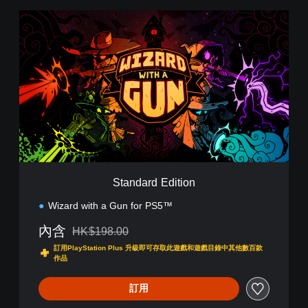
S
t
a
n
d
a
r
d
E
d
i
t
i
Standard Edition
o
n
Wizard with a Gun for PS5™
內含
HK$198.00
折扣前原價為HK$198.00
訂用PlayStation Plus 升級即可存取此遊戲和遊戲目錄中其他數百款
作品
訂用