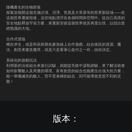
隨機產生的生物群落
探索並揭開這個充滿沙漠、沼澤、苔原及大草原等的世界新區域——在
這個世界遭摧毀後，這些地點漂浮在各個時間與空間中。從自己高塔的
安全地點釋放宇宙力量，來重新安頓這個世界使其再度出現，以找出曾
經熟識的大地。
合作式冒險
獨自求生，或是和巫師朋友參加線上合作遊戲，結合彼此的資源、魔
法、創意來建造魔塔，或是只是看著心血付之一炬，由你決定。
系統化的遊戲玩法
利用新的法術組合來進行試驗，就能從失敗中汲取經驗，來了解法術會
如何影響敵人及周遭的環境。富有創意的組合也能產生出強大的力量，
能一舉殲滅你的敵人，而不受束縛的結合，則可能導致意想不到的災
難！
版本：