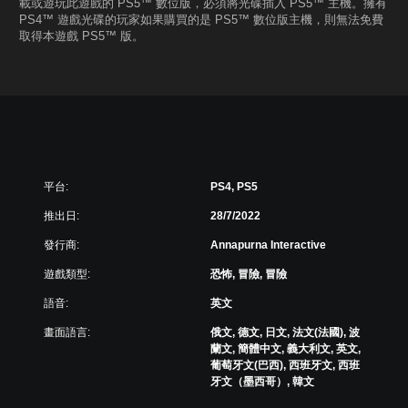
載或遊玩此遊戲的 PS5™ 數位版，必須將光碟插入 PS5™ 主機。擁有
PS4™ 遊戲光碟的玩家如果購買的是 PS5™ 數位版主機，則無法免費
取得本遊戲 PS5™ 版。
平台:
PS4, PS5
推出日:
28/7/2022
發行商:
Annapurna Interactive
遊戲類型:
恐怖, 冒險, 冒險
語音:
英文
畫面語言:
俄文, 德文, 日文, 法文(法國), 波
蘭文, 簡體中文, 義大利文, 英文,
葡萄牙文(巴西), 西班牙文, 西班
牙文（墨西哥）, 韓文