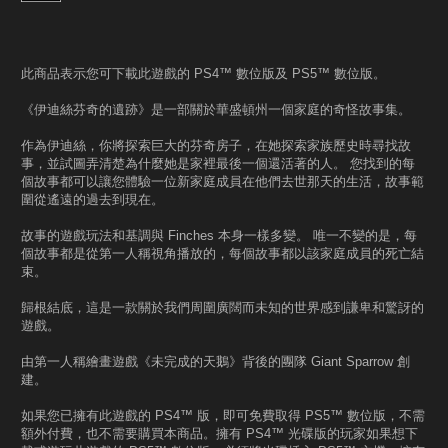
此商品表示您可下載此遊戲的 PS4™ 數位版及 PS5™ 數位版。
《伊迪絲芬奇的遺跡》是一部關於華盛頓州一個家庭的奇怪故事集。
作為伊迪絲，你將探索巨大的芬奇房子，在她探索家族歷史時尋找故
事，並試圖弄清楚為什麼她是家裡最後一個還活著的人。 您找到的每
個故事都可以讓您體驗一位新家庭成員在他們去世那天的生活，故事範
圍從遙遠的過去到現在。
故事的遊戲玩法和基調與 Finches 本身一樣多變。 唯一不變的是，每
個故事都是從第一人稱視角播放的，每個故事都以該家庭成員的死亡結
束。
歸根結底，這是一款關於我們周圍廣闊而未知的世界感到謙卑和驚訝的
遊戲。
由第一人稱繪畫遊戲《未完成的天鵝》背後的團隊 Giant Sparrow 創
建。
如果您已擁有此遊戲的 PS4™ 版，即可免費取得 PS5™ 數位版，不需
額外付費，也不需要購買本商品。擁有 PS4™ 光碟版的玩家如果想下