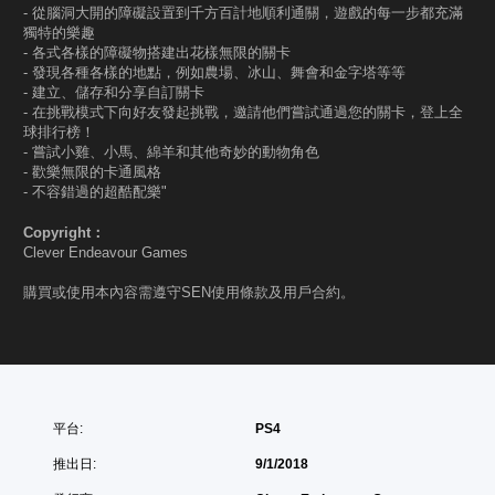
- 從腦洞大開的障礙設置到千方百計地順利通關，遊戲的每一步都充滿
獨特的樂趣
- 各式各樣的障礙物搭建出花樣無限的關卡
- 發現各種各樣的地點，例如農場、冰山、舞會和金字塔等等
- 建立、儲存和分享自訂關卡
- 在挑戰模式下向好友發起挑戰，邀請他們嘗試通過您的關卡，登上全
球排行榜！
- 嘗試小雞、小馬、綿羊和其他奇妙的動物角色
- 歡樂無限的卡通風格
- 不容錯過的超酷配樂"
Copyright：
Clever Endeavour Games
購買或使用本內容需遵守SEN使用條款及用戶合約。
平台:
PS4
推出日:
9/1/2018