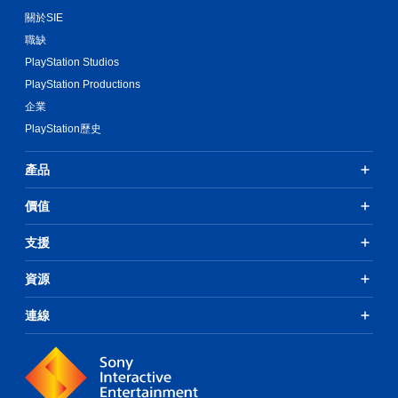
無
字
關於SIE
手
需
幕
動
快
職缺
的
速
保
PlayStation Studios
呈
或
存
現
PlayStation Productions
在
資
方
時
企業
料
式
間
使
PlayStation歷史
您
限
其
可
制
更
以
內
產品
輕
手
按
鬆
動
下
價值
易
建
按
讀
立
鈕
。
支援
保
，
存
即
點
資源
大
可
，
遊
翻
以
玩
連線
譯
回
遊
字
到
戲
幕
上
和
次
翻
前
離
譯
往