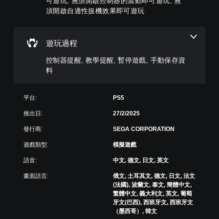
可遊玩, 無須開啟控制器的震動即可遊玩, 無
時
遊
鬆
選
設
查
須開啟自適性扳機效果即可遊玩
戲
易
項
定
看
中
讀
。
各
遊
並
。
喇
玩
無
遊玩過程
叭
過
對
可
的
程
話
反
控制器提醒, 教學提醒, 暫停遊戲, 手動保存資
聲
的
。
轉
音
料
教
操
輸
學
作
出
翻
資
，
桿
譯
平台:
PS5
訊
使
方
字
。
推出日:
27/2/2025
其
向
幕
一
（
（
發行商:
SEGA CORPORATION
暫
致
基
基
停
。
遊戲類型:
模擬遊戲
本
本
遊
）
）
戲
語音:
中文, 德文, 日文, 英文
3
系
遊
您
D
畫面語言:
俄文, 土耳其文, 德文, 日文, 法文
統
戲
可
音
(法國), 波蘭文, 泰文, 簡體中文,
提
中
在
效
繁體中文, 義大利文, 英文, 葡萄
供
的
遊
牙文(巴西), 西班牙文, 西班牙文
一
翻
您
玩
（墨西哥）, 韓文
些
譯
可
過