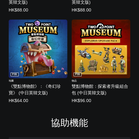
英韓文版)
英韓文版)
HK$88.00
HK$88.00
PS5
PS5
地圖
物品
《雙點博物館》：《奇幻珍
雙點博物館：探索者升級組合
寶》 (中日英韓文版)
包 (中日英韓文版)
HK$64.00
HK$96.00
協助機能
清
音
無
可
控
晰
量
須
調
制
文
控
翻
整
器