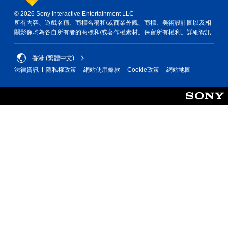
開
字
選
的
幕
© 2026 Sony Interactive Entertainment LLC
單
遊
會
所有內容、遊戲名稱、商標名稱和/或商業外觀、商標、美術設計圖以及相
。
戲
使
關影像均為各自所有者的商標和/或著作權素材。保留所有權利。
詳細資訊
畫
用
無
面
較
須
香港 (繁體中文)
。
大
動
的
法律資訊
隱私權政策
網站使用條款
Cookie政策
網站地圖
字
態
體
控
來
制
顯
項
示
即
，
可
使
遊
其
玩
更
輕
您
鬆
無
易
需
讀
使
。
用
動
態
控