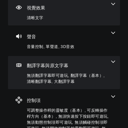
字
制
譯
操
提
字
作
醒
視覺效果
選
您
幕
桿
單
可
您
清晰文字
即
的
和
將
可
抬
單
可
靈
隨
頭
一
遊
敏
時
顯
聲
查
玩
度
聲音
示
音
看
（
您
器
的
遊
音量控制, 單聲道, 3D音效
基
可
(
音
戲
本
在
H
量
的
沒
）
U
調
控
有
D
低
翻譯字幕與原文字幕
系
制
翻
)
和
統
項
譯
文
靜
無須翻譯字幕即可遊玩, 翻譯字幕（基本）,
提
。
字
字
音
供
清晰翻譯字幕, 大翻譯字幕
幕
的
。
一
的
教
呈
些
情
學
現
操
單
況
控制項
提
方
作
聲
下
式
醒
桿
遊
道
可調整操作桿的靈敏度（基本）, 可反轉操作
使
靈
您
玩
桿方向（基本）, 無須快速按下按鈕即可遊玩,
其
敏
您
可
，
更
度
無須動態控制項即可遊玩, 無須觸碰控制項即
可
隨
因
輕
的
以