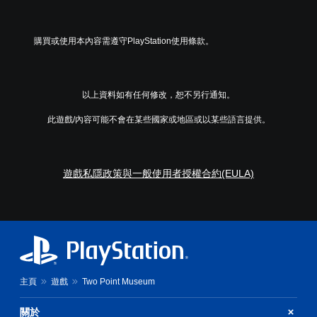
反
字
以
程
轉
幕
設
或
操
僅
定
動
作
購買或使用本內容需遵守PlayStation使用條款。
限
聲
畫
桿
於
音
播
的
主
輸
放
選
要
出
期
項
故
，
以上資料如有任何修改，恕不另行通知。
間
。
事
以
，
和
便
此遊戲/內容可能不會在某些國家或地區或以某些語言提供。
隨
主
享
時
無
要
受
暫
須
角
環
停
快
色
繞
遊戲私隱政策與一般使用者授權合約(EULA)
遊
速
。
音
戲
按
效
（
下
。
僅
清
按
限
晰
鈕
離
翻
即
線
譯
遊
可
字
玩
遊
主頁
遊戲
Two Point Museum
幕
）
玩
。
翻
您
關於
譯