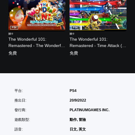
PS4
PS4
關卡
關卡
The Wonderful 101:
The Wonderful 101:
Remastered - The Wonderful
Remastered - Time Attack (日
One: After School Hero - Part
英文版)
免費
免費
2 - (日英文版)
平台:
PS4
推出日:
20/9/2022
發行商:
PLATINUMGAMES INC.
遊戲類型:
動作, 冒險
語音:
日文, 英文