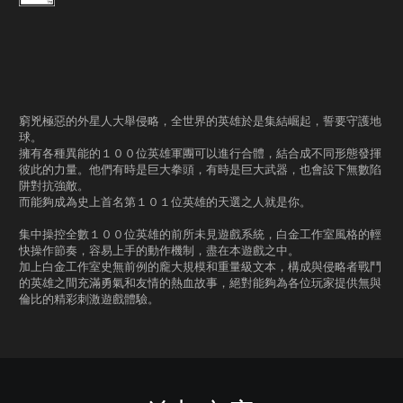
窮兇極惡的外星人大舉侵略，全世界的英雄於是集結崛起，誓要守護地
球。
擁有各種異能的１００位英雄軍團可以進行合體，結合成不同形態發揮
彼此的力量。他們有時是巨大拳頭，有時是巨大武器，也會設下無數陷
阱對抗強敵。
而能夠成為史上首名第１０１位英雄的天選之人就是你。
集中操控全數１００位英雄的前所未見遊戲系統，白金工作室風格的輕
快操作節奏，容易上手的動作機制，盡在本遊戲之中。
加上白金工作室史無前例的龐大規模和重量級文本，構成與侵略者戰鬥
的英雄之間充滿勇氣和友情的熱血故事，絕對能夠為各位玩家提供無與
倫比的精彩刺激遊戲體驗。