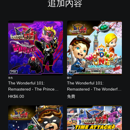
追加內容
PS4
PS4
角色
關卡
The Wonderful 101:
The Wonderful 101:
Remastered - The Prince
Remastered - The Wonderful
Vorkken (日英文版)
One: After School Hero - Part
HK$6.00
免費
1 - (日英文版)