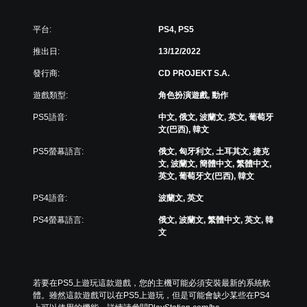
可
話
助
反
。
您
轉
平台:
PS4, PS5
遊
操
玩
推出日:
13/12/2022
作
翻
遊
桿
譯
發行商:
CD PROJEKT S.A.
戲
方
字
。
遊戲類型:
角色扮演遊戲, 動作
向
幕
（
（
PS5語音:
中文, 俄文, 波蘭文, 英文, 葡萄牙
控
基
進
文(巴西), 韓文
制
本
階
器
）
PS5螢幕語言:
俄文, 匈牙利文, 土耳其文, 捷克
）
提
文, 波蘭文, 簡體中文, 繁體中文,
系
遊
醒
英文, 葡萄牙文(巴西), 韓文
統
戲
您
提
中
PS4語音:
波蘭文, 英文
可
供
的
隨
一
對
PS4螢幕語言:
俄文, 波蘭文, 繁體中文, 英文, 韓
時
些
話
文
查
反
具
看
轉
有
遊
操
完
戲
作
整
若要在PS5上遊玩這款遊戲，您的主機可能必須安裝最新的系統軟
的
桿
的
體。雖然這款遊戲可以在PS5上遊玩，但是可能會缺少某些在PS4
控
的
翻