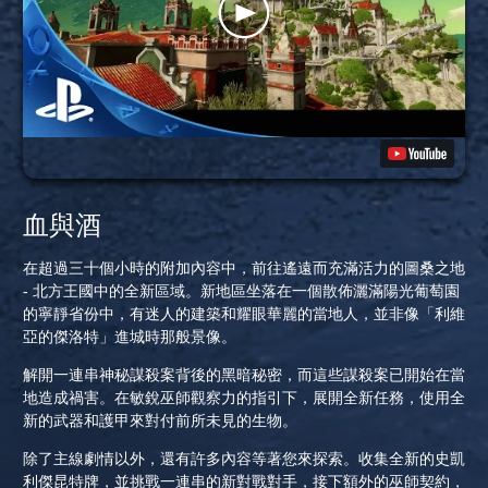
血與酒
在超過三十個小時的附加內容中，前往遙遠而充滿活力的圖桑之地
- 北方王國中的全新區域。新地區坐落在一個散佈灑滿陽光葡萄園
的寧靜省份中，有迷人的建築和耀眼華麗的當地人，並非像「利維
亞的傑洛特」進城時那般景像。
解開一連串神秘謀殺案背後的黑暗秘密，而這些謀殺案已開始在當
地造成禍害。在敏銳巫師觀察力的指引下，展開全新任務，使用全
新的武器和護甲來對付前所未見的生物。
除了主線劇情以外，還有許多內容等著您來探索。收集全新的史凱
利傑昆特牌，並挑戰一連串的新對戰對手，接下額外的巫師契約，