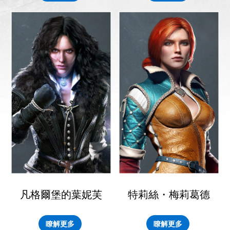
凡格爾堡的葉妮芙
特莉絲・梅莉葛德
瞭解更多
瞭解更多