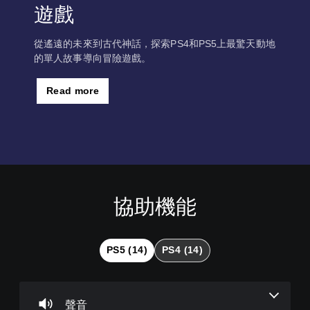
遊戲
從遙遠的未來到古代神話，探索PS4和PS5上最驚天動地
的單人故事導向冒險遊戲。
Read more
協助機能
音
無
可
可
量
須
調
調
控
翻
整
整
制
譯
操
困
PS5 (14)
PS4 (14)
字
作
難
您
幕
桿
度
可
即
的
（
將
單
可
靈
進
聲音