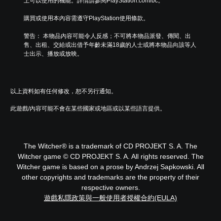
上可以使用的機能。詳情請參閱PlayStation.com/bc。
制
選
譯
項
項
字
購買或使用本內容需遵守PlayStation使用條款。
。
。
幕
。
警告： 本物品內容可能令人反感；不可將本物品派發、傳閱、出
售、出租、交給或出借予年齡未滿18歲的人士或將本物品向該等人
教
無
士出示、播放或放映。
學
須
提
動
醒
態
控
您
以上資料如有任何修改，恕不另行通知。
制
可
隨
項
此遊戲/內容可能不會在某些國家或地區或以某些語言提供。
時
即
查
可
看
遊
遊
The Witcher® is a trademark of CD PROJEKT S. A. The
玩
玩
Witcher game © CD PROJEKT S. A. All rights reserved. The
您
過
Witcher game is based on a prose by Andrzej Sapkowski. All
無
程
需
的
other copyrights and trademarks are the property of their
使
教
respective owners.
用
學
遊戲私隱政策與一般使用者授權合約(EULA)
動
資
態
訊
控
。