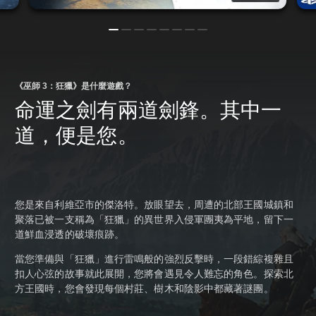
《巫師 3：狂獵》是什麼遊戲？
命運之劍有兩道劍鋒。其中一
道，便是您。
您是來自利維亞市的傑洛特。放眼望去，周遭的北部王國城鎮和
聚落已被一支稱為「狂獵」的異世界入侵軍團夷為平地，留下一
道鮮血浸透的破壞痕跡。
當您準備與「狂獵」進行雷鳴般的強烈反擊時，一段錯綜複雜且
扣人心弦的故事就此展開，您將會遇見令人難忘的角色。探索北
方王國時，您會發現每個村莊、樹木和陰影中都藏著謎團。