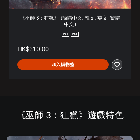
體
中
文
《巫師 3：狂獵》 (簡體中文, 韓文, 英文, 繁體
,
中文)
韓
文
PS4
PS5
,
英
HK$310.00
文
,
繁
加入購物籃
體
中
文
)
《巫師 3：狂獵》遊戲特色