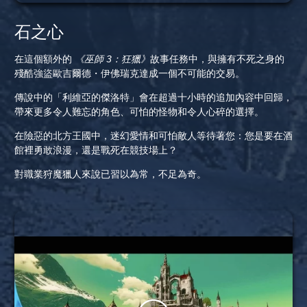
石之心
在這個額外的
《巫師 3：狂獵》
故事任務中，與擁有不死之身的
殘酷強盜歐吉爾德・伊佛瑞克達成一個不可能的交易。
傳說中的「利維亞的傑洛特」會在超過十小時的追加內容中回歸，
帶來更多令人難忘的角色、可怕的怪物和令人心碎的選擇。
在險惡的北方王國中，迷幻愛情和可怕敵人等待著您：您是要在酒
館裡勇敢浪漫，還是戰死在競技場上？
對職業狩魔獵人來說已習以為常，不足為奇。