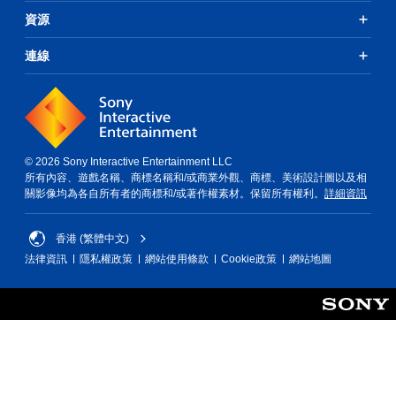
無
停
資源
需
遊
使
戲
用
（
連線
觸
僅
碰
限
控
離
制
線
項
遊
，
玩
© 2026 Sony Interactive Entertainment LLC
即
）
所有內容、遊戲名稱、商標名稱和/或商業外觀、商標、美術設計圖以及相
可
。
關影像均為各自所有者的商標和/或著作權素材。保留所有權利。
詳細資訊
遊
玩
手
遊
香港 (繁體中文)
動
戲
。
保
法律資訊
隱私權政策
網站使用條款
Cookie政策
網站地圖
存
資
無
料
須
開
您
可
啟
以
控
手
制