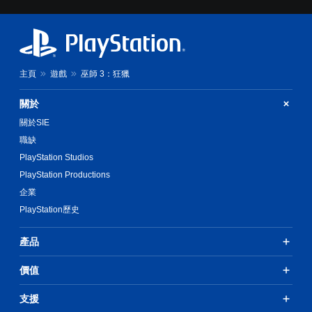
制
項
暫
即
停
可
遊
遊
戲
主頁
遊戲
巫師 3：狂獵
玩
遊
您
戲
關於
可
。
在
關於SIE
遊
職缺
玩
無
過
PlayStation Studios
須
程
觸
PlayStation Productions
或
碰
動
企業
控
畫
PlayStation歷史
制
播
項
放
產品
即
期
間
可
，
價值
遊
隨
玩
時
支援
您
暫