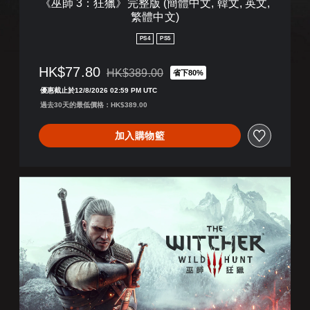
《巫師 3：狂獵》完整版 (簡體中文, 韓文, 英文,
體
繁體中文)
中
文
PS4
PS5
,
韓
HK$77.80
HK$389.00
文
省下80%
折扣前原價為HK$389.00
,
優惠截止於12/8/2026 02:59 PM UTC
英
過去30天的最低價格：HK$389.00
文
,
加入購物籃
繁
體
中
文
《
)
巫
師
3
：
狂
獵
》
(
簡