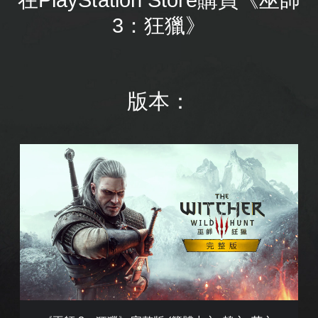
3：狂獵》
版本：
《
巫
師
3
：
狂
獵
》
完
整
版
(
簡