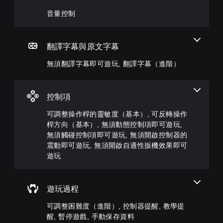
一
遊
敏
階
聲
玩
度
）
音量控制
音
（
您
您
的
基
可
可
音
本
在
以
翻譯字幕與原文字幕
量
沒
）
自
調
有
訂
無須翻譯字幕即可遊玩, 翻譯字幕（進階）
低
系
翻
挑
和
統
譯
戰
靜
提
字
等
音
供
控制項
幕
級
。
一
的
或
些
可調整操作桿的靈敏度（基本）, 可反轉操作
情
單
操
桿方向（基本）, 無須動態控制項即可遊玩,
況
獨
作
下
啟
無須觸碰控制項即可遊玩, 無須開啟控制器的
桿
遊
動
震動即可遊玩, 無須開啟自適性扳機效果即可
靈
玩
多
敏
遊玩
，
項
度
因
輔
的
遊
助
選
戲
功
遊玩過程
項
中
能
。
並
，
可調整困難度（進階）, 控制器提醒, 教學提
無
來
醒, 暫停遊戲, 手動保存資料
對
協