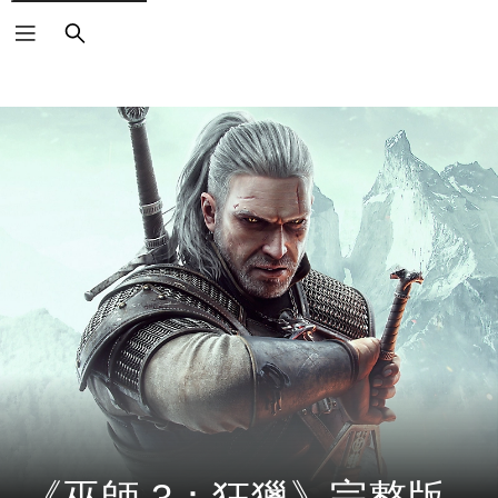
搜
尋
《巫師 3：狂獵》完整版 