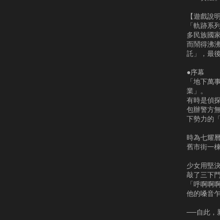
【遊戲說
「軌跡系
多民族國
而鬧得沸沸
託」，最
●序幕
「地下萬
業」。
有時是偵
包辦警方
下勢力的
時為七耀曆
舊市街一
少女用堅
敲了三下
「呼啊啊
他的嗓音
──自此，