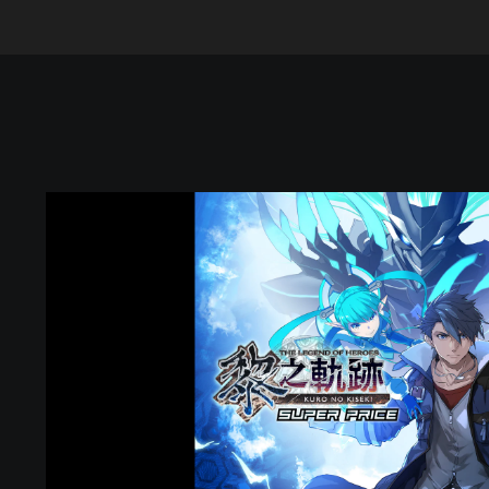
英
雄
傳
說
黎
之
軌
跡
S
U
P
E
R