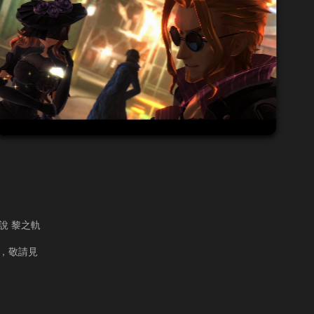
說 黎之軌
版，敬請見