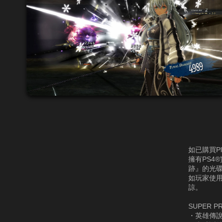
如已購買Pl
擁有PS4
跡』的光碟
如玩家使用
諒。
SUPER P
・英雄傳說