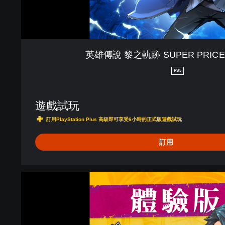
P
R
I
C
E
英雄傳說 黎之軌跡 SUPER PRICE
(
繁
PS5
體
中
文
遊戲試玩
)
訂用PlayStation Plus 高級即可享受6小時的正式版遊戲試玩
訂用
英
雄
傳
說
黎