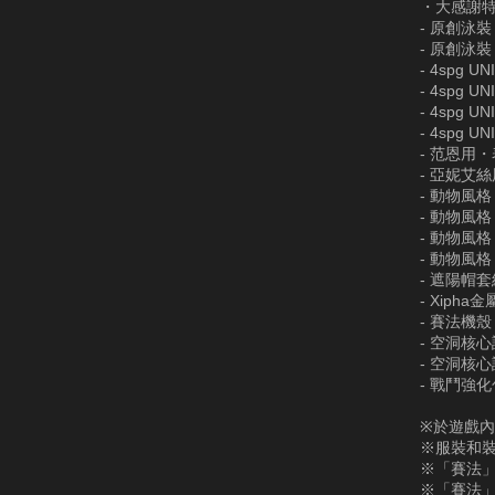
・大感謝特大
- 原創泳
- 原創泳
- 4spg 
- 4spg 
- 4spg 
- 4spg 
- 范恩用
- 亞妮艾
- 動物風
- 動物風
- 動物風
- 動物風
- 遮陽帽套
- Xiph
- 賽法機殼・4
- 空洞核
- 空洞核
- 戰鬥強化
※於遊戲內
※服裝和裝
※「賽法」
※「賽法」