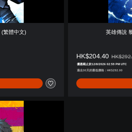
P
R
I
C
E
 (繁體中文)
英雄傳說 黎
(
繁
體
中
HK$204.40
HK$292
文
折扣前原價為
優惠截止於12/8/2026 02:59 PM UTC
)
過去30天的最低價格：HK$292.00