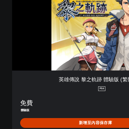
之
軌
跡
體
驗
版
(
繁
體
中
文
)
英雄傳說 黎之軌跡 體驗版 (繁
PS4
免費
體驗版
新增至內容保存庫