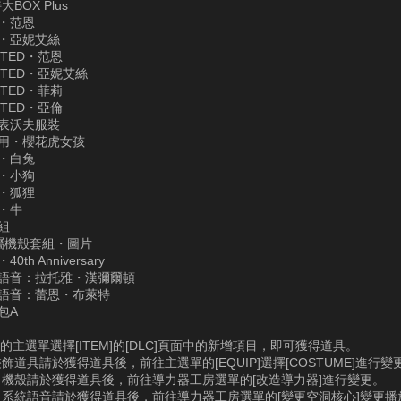
BOX Plus
裝・范恩
裝・亞妮艾絲
UNITED・范恩
UNITED・亞妮艾絲
UNITED・菲莉
UNITED・亞倫
・表沃夫服裝
絲用・櫻花虎女孩
格・白兔
格・小狗
格・狐狸
格・牛
組
a金屬機殼套組・圖片
0th Anniversary
心語音：拉托雅・漢彌爾頓
心語音：蕾恩・布萊特
包A
的主選單選擇[ITEM]的[DLC]頁面中的新增項目，即可獲得道具。
飾道具請於獲得道具後，前往主選單的[EQUIP]選擇[COSTUME]進行變
機殼請於獲得道具後，前往導力器工房選單的[改造導力器]進行變更。
系統語音請於獲得道具後，前往導力器工房選單的[變更空洞核心]變更播