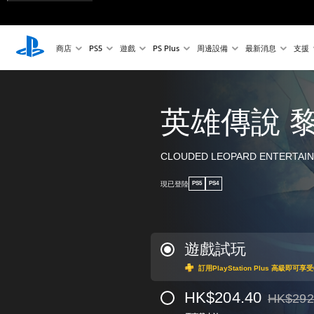
商店
PS5
遊戲
PS Plus
周邊設備
最新消息
支援
英雄傳說 
CLOUDED LEOPARD ENTERTAIN
現已登陸
PS5
PS4
遊戲試玩
訂用PlayStation Plus 高級即
HK$204.40
HK$292
折扣前原價為