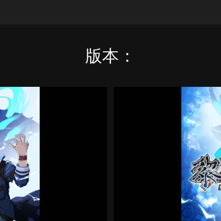
版本：
英
雄
傳
說
黎
之
軌
跡
S
U
P
E
R