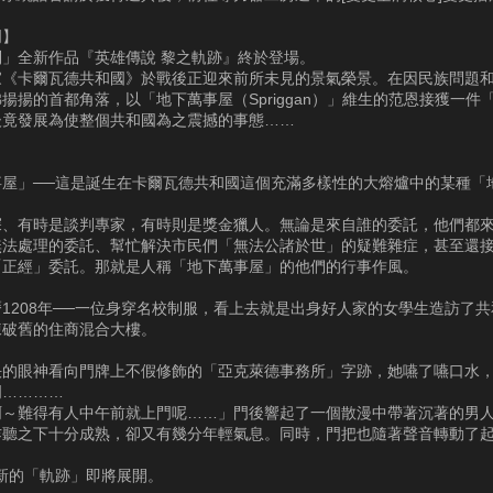
明】
列」全新作品『英雄傳說 黎之軌跡』終於登場。
家《卡爾瓦德共和國》於戰後正迎來前所未見的景氣榮景。在因民族問題
揚揚的首都角落，以「地下萬事屋（Spriggan）」維生的范恩接獲一件
後竟發展為使整個共和國為之震撼的事態……
事屋」──這是誕生在卡爾瓦德共和國這個充滿多樣性的大熔爐中的某種「
探、有時是談判專家，有時則是獎金獵人。無論是來自誰的委託，他們都
無法處理的委託、幫忙解決市民們「無法公諸於世」的疑難雜症，甚至還
「正經」委託。那就是人稱「地下萬事屋」的他們的行事作風。
1208年──一位身穿名校制服，看上去就是出身好人家的女學生造訪了
棟破舊的住商混合大樓。
決的眼神看向門牌上不假修飾的「亞克萊德事務所」字跡，她嚥了嚥口水
門…………
啊～難得有人中午前就上門呢……」門後響起了一個散漫中帶著沉著的男
乍聽之下十分成熟，卻又有幾分年輕氣息。同時，門把也隨著聲音轉動了
新的「軌跡」即將展開。