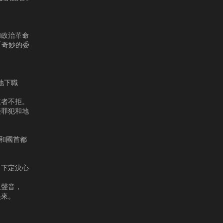
和政治革命
「奇妙的委
地下職
來者不拒。
接罪犯和地
共和國首都
，下定決心
人聲音，
起來。