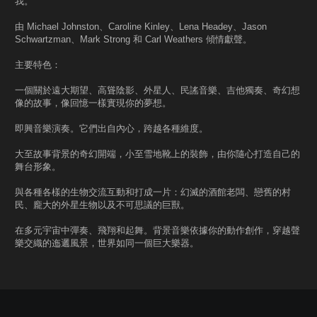
我。
由 Michael Johnston、Caroline Kinley、Lena Headey、Jason
Schwartzman、Mark Strong 和 Carl Weathers 傾情獻聲。
主要特色：
一個關於遠大期望、高聳陰影、外星人、民謠音樂、吉他獨奏、奇幻想
像的故事，像回憶一樣實現你的夢想。
即興音樂演奏。它們出自內心，跨越各種維度。
大至故事背景的奇幻開端，小至雪地靴上的裝飾，由你隨心打造自己的
舞台形象。
與各種各樣的生物交流互動和打成一片：幻滅的酒館老闆、戀舊的村
民、龐大的外星生物以及不可思議的巨獸。
在多元宇宙中彈奏、飛翔和起舞。背景音樂依據你的動作創作，穿越聲
樂交織的迤邐風景，世界如同一個巨大樂器。