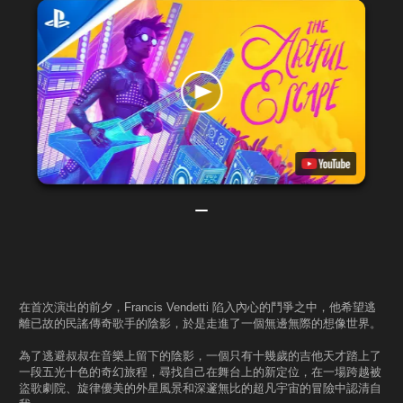
在首次演出的前夕，Francis Vendetti 陷入內心的鬥爭之中，他希望逃
離已故的民謠傳奇歌手的陰影，於是走進了一個無邊無際的想像世界。
為了逃避叔叔在音樂上留下的陰影，一個只有十幾歲的吉他天才踏上了
一段五光十色的奇幻旅程，尋找自己在舞台上的新定位，在一場跨越被
盜歌劇院、旋律優美的外星風景和深邃無比的超凡宇宙的冒險中認清自