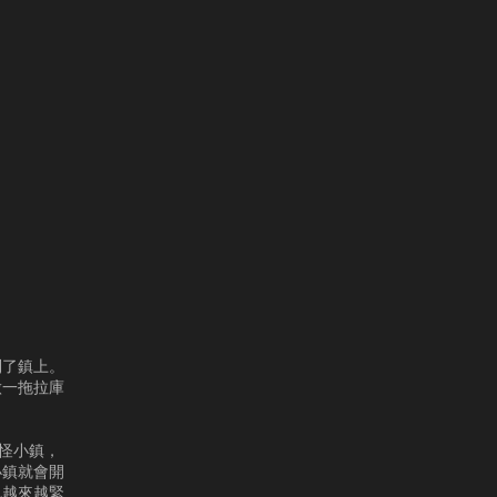
到了鎮上。
做一拖拉庫
個奇怪小鎮，
小鎮就會開
也越來越緊