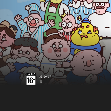
歧視性語
言