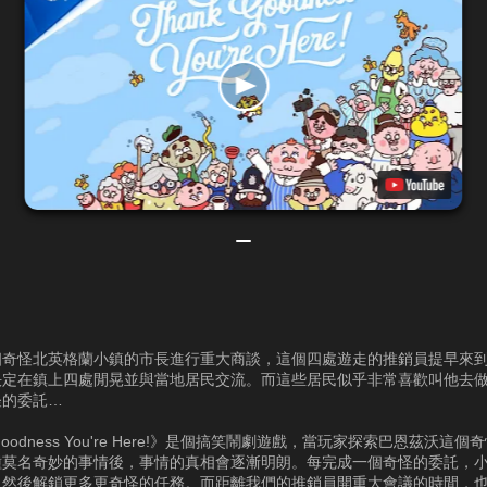
個奇怪北英格蘭小鎮的市長進行重大商談，這個四處遊走的推銷員提早來
決定在鎮上四處閒晃並與當地居民交流。而這些居民似乎非常喜歡叫他去
怪的委託…
 Goodness You're Here!》是個搞笑鬧劇遊戲，當玩家探索巴恩茲沃這
種莫名奇妙的事情後，事情的真相會逐漸明朗。每完成一個奇怪的委託，
，然後解鎖更多更奇怪的任務。而距離我們的推銷員開重大會議的時間，