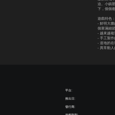
迫。小鎮
下，個個
遊戲特色
- 鮮明大
個塞滿細
- 越來越
- 手工製
- 道地的
- 異常動
平台:
推出日:
發行商:
遊戲類型: