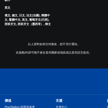
英文
俄文, 德文, 日文, 法文(法國), 簡體中
文, 繁體中文, 英文, 葡萄牙文(巴西),
西班牙文, 西班牙文（墨西哥）, 韓文
以上資料如有任何修改，恕不另行通知。
此遊戲/內容可能不會在某些國家或地區或以某些語言提供。
價值
支援
PlayStation 與環境保護
支援中心