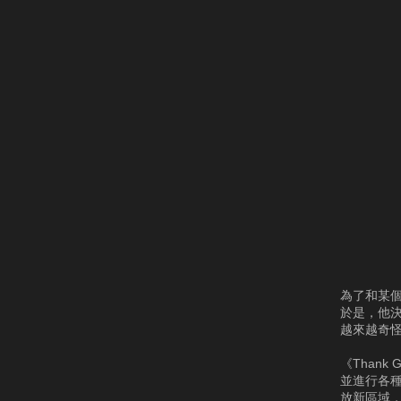
為了和某
於是，他
越來越奇
《Thank
並進行各
放新區域