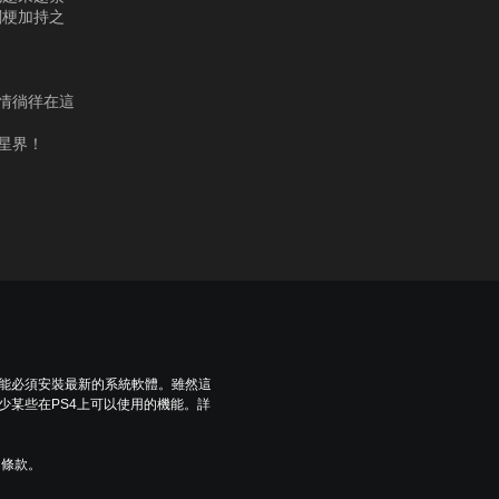
關梗加持之
情徜徉在這
星界！
可能必須安裝最新的系統軟體。雖然這
少某些在PS4上可以使用的機能。詳
用條款。