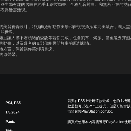
那些生動有趣的居民在純手工繪製動畫、全程配音對白、和無所不在的雙
都表得活靈活現。
：
膽的美麗視覺設計，將橫向捲軸動作美學和俯視視角探索完美融合，讓人盡
節的世界。
複雜且讓人摸不著頭緒的委託等著你完成，包含割草、烤派、甚至還要穿越
作的動畫，以及參考約克郡傳統民間故事的原創劇情。
在地方言，保證讓你笑到噴鼻涕。
人的原聲帶。
若要在PS5上遊玩這款遊戲，您的主機
PS4, PS5
款遊戲可以在PS5上遊玩，但是可能會缺
情請參閱PlayStation.com/bc。
1/8/2024
Panic
購買或使用本內容需遵守PlayStation使
動作