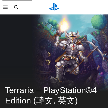
搜
尋
Terraria – PlayStation®4 
Edition (韓文, 英文)