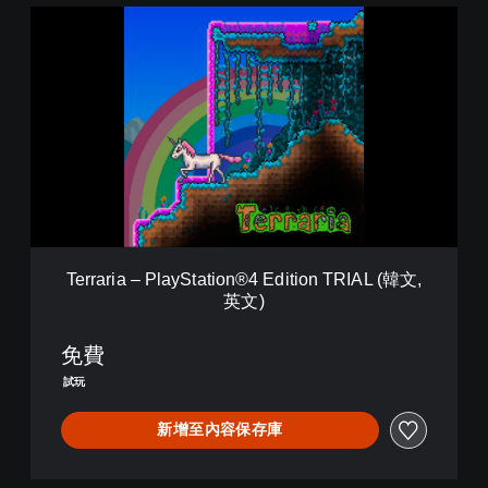
T
e
r
r
a
r
i
a
–
P
l
a
y
Terraria – PlayStation®4 Edition TRIAL (韓文,
S
英文)
t
a
t
免費
i
試玩
o
n
新增至內容保存庫
®
4
E