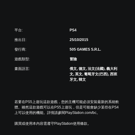
d
i
t
i
o
n
平台:
PS4
(
推出日:
25/10/2015
韓
文
發行商:
505 GAMES S.R.L.
,
英
遊戲類型:
冒險
文
畫面語言:
俄文, 德文, 法文(法國), 義大利
)
文, 英文, 葡萄牙文(巴西), 西班
牙文, 韓文
若要在PS5上遊玩這款遊戲，您的主機可能必須安裝最新的系統軟
體。雖然這款遊戲可以在PS5上遊玩，但是可能會缺少某些在PS4
上可以使用的機能。詳情請參閱PlayStation.com/bc。
購買或使用本內容需遵守PlayStation使用條款。