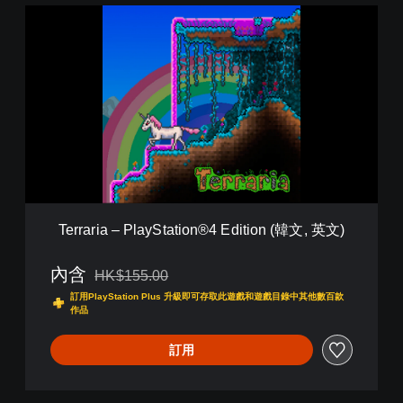
d
T
i
e
t
r
i
r
o
a
n
r
T
i
R
a
I
–
A
P
L
l
(
a
韓
y
文
Terraria – PlayStation®4 Edition (韓文, 英文)
S
,
t
英
a
內含
HK$155.00
文
折扣前原價為HK$155.00
t
)
訂用PlayStation Plus 升級即可存取此遊戲和遊戲目錄中其他數百款
i
作品
o
n
訂用
®
4
E