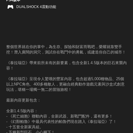
PS4版本
DUALSHOCK 4震動功能
整個世界就在你的掌中，為生存、探險和財富而戰吧，榮耀就靠雙手
挖！潛入廣闊的洞穴，測試你在戰鬥中的勇氣，或建造你自己的城市！
《泰拉瑞亞》帶來前所未有的新要素，包含全新1.4.5版本的巨石來襲內
容！
《泰拉瑞亞》呈現令人驚嘆的豐富內容，包含超過5,000種物品、25個
以上NPC角色、400多種敵人，更融合經典動作遊戲元素與沙盒式創意
玩法，堪稱一場獨一無二的冒險旅程！
最新內容更新包含：
全新1.4.5版內容：
- 《死亡細胞》聯動內容，全新武器、新戰鬥配件，還有更多！
- 《幻獸帕魯》中最具代表性的帕魯們現在踏入《泰拉瑞亞》了！
- 十五套全新家具組。
- 五種新型巨石，小心腳下！