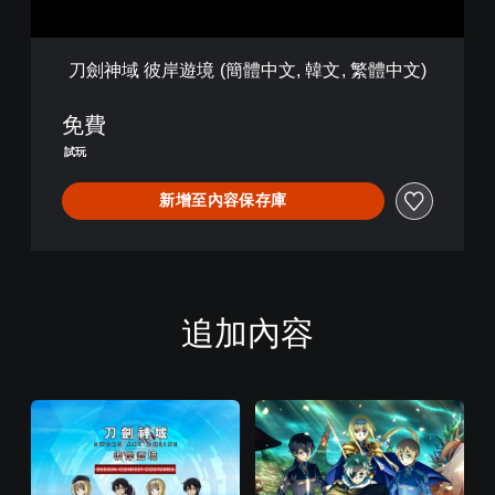
體
中
文
刀劍神域 彼岸遊境 (簡體中文, 韓文, 繁體中文)
,
韓
文
免費
,
試玩
繁
體
新增至內容保存庫
中
文
)
追加內容