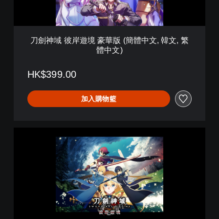
華
版
(
簡
刀劍神域 彼岸遊境 豪華版 (簡體中文, 韓文, 繁
體
體中文)
中
文
,
HK$399.00
韓
文
加入購物籃
,
繁
體
中
刀
文
劍
)
神
域
彼
岸
遊
境
(
簡