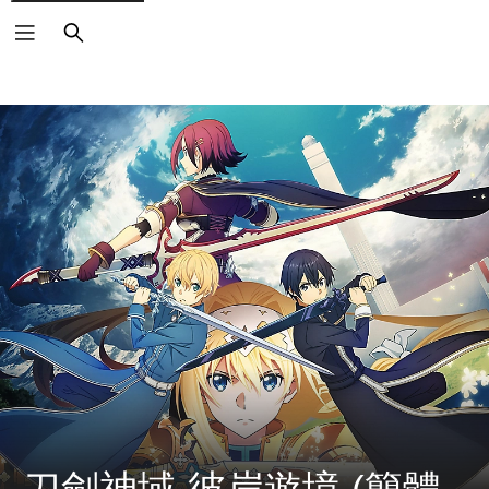
搜
尋
刀劍神域 彼岸遊境 (簡體