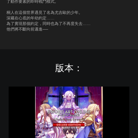
了動作要素的即時戰鬥模式。
桐人在這個世界遇見了名為尤吉歐的少年。
深藏在心底的年幼約定……
為了實現那個約定，同時也為了不再度失去……
他們將不斷向前邁進──
版本：
刀
劍
神
域
彼
岸
遊
境
豪