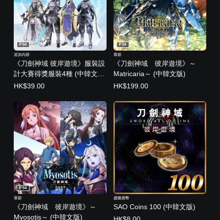
PS4
PS4
追加內容
章節
《刀劍神域 彼岸遊境》服裝設
《刀劍神域 彼岸遊境》～
計大賽得獎服裝4種 (中韓文
Matricaria～ (中韓文版)
版)
HK$39.00
HK$199.00
PS4
章節
虛擬貨幣
《刀劍神域 彼岸遊境》～
SAO Coins 100 (中韓文版)
Myosotis～ (中韓文版)
HK$8.00