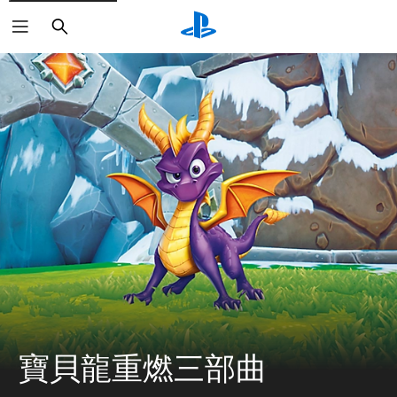
搜
尋
寶貝龍重燃三部曲