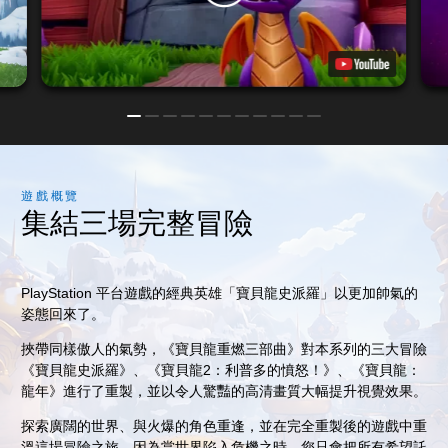
遊戲概覽
集結三場完整冒險
PlayStation 平台遊戲的經典英雄「寶貝龍史派羅」以更加帥氣的
姿態回來了。
挾帶同樣傲人的氣勢，《寶貝龍重燃三部曲》對本系列的三大冒險
《寶貝龍史派羅》、《寶貝龍2：利普多的憤怒！》、《寶貝龍：
龍年》進行了重製，並以令人驚豔的高清畫質大幅提升視覺效果。
探索廣闊的世界、與火爆的角色重逢，並在完全重製後的遊戲中重
溫這場冒險之旅。因為當世界陷入危機之時，您只會把所有希望託