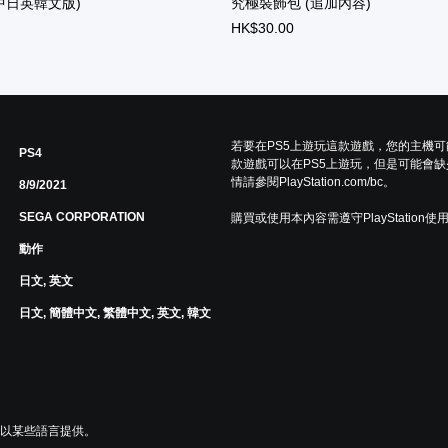
中日英韓文版)
究極裝飾包 (追加內容)
HK$30.00
若要在PS5上遊玩這款遊戲，您的主機
PS4
款遊戲可以在PS5上遊玩，但是可能會缺
情請參閱PlayStation.com/bc。
8/9/2021
SEGA CORPORATION
購買或使用本內容需遵守PlayStation使
動作
日文, 英文
日文, 簡體中文, 繁體中文, 英文, 韓文
或以某些語言提供。