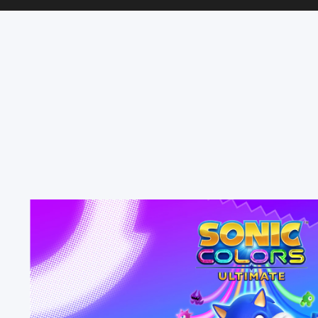
一
般
版