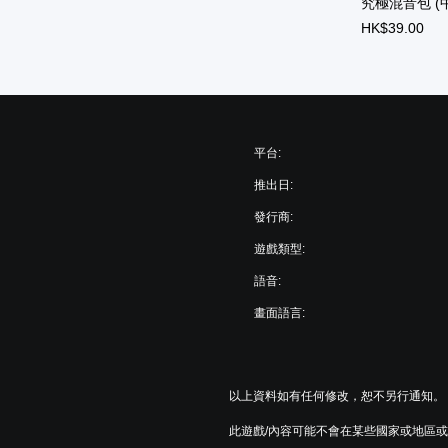
究極混音包 (
HK$39.00
平台:
推出日:
發行商:
遊戲類型:
語音:
畫面語言:
以上資料如有任何修改，恕不另行通知。
此遊戲/內容可能不會在某些國家或地區