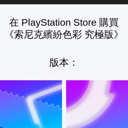
在 PlayStation Store 購買
《索尼克繽紛色彩 究極版》
版本：
數
位
豪
華
版