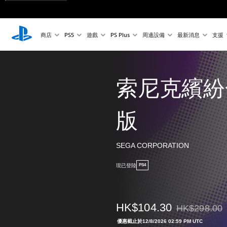
商店
PS5
遊戲
PS Plus
周邊設備
最新消息
支援
索尼克繽紛
版
SEGA CORPORATION
現已登陸
PS4
HK$104.30
HK$298.00
折扣前原價為HK$
優惠截止於12/8/2026 02:59 PM UTC