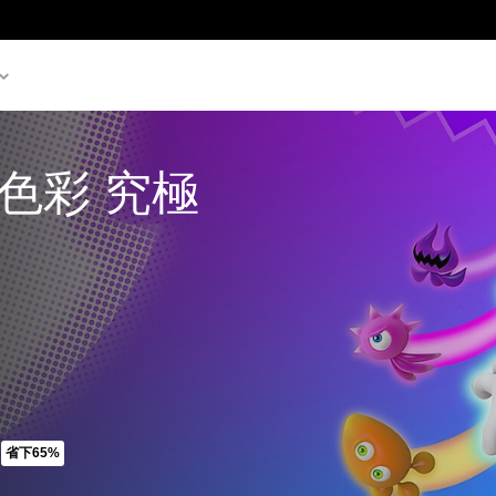
色彩 究極
省下65%
298.00