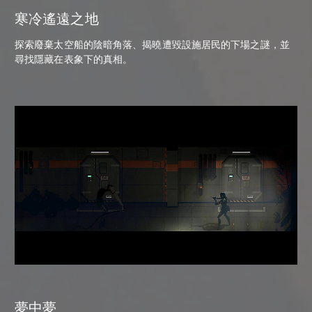
寒冷遙遠之地
探索廢棄太空船的陰暗角落、揭曉遭毀設施居民的下場之謎，並
尋找隱藏在表象下的真相。
夢中夢