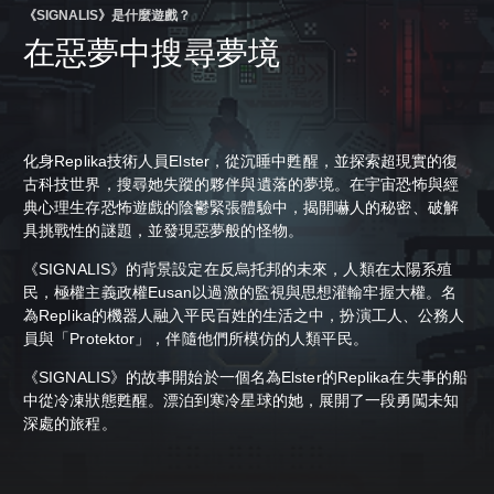
《SIGNALIS》是什麼遊戲？
在惡夢中搜尋夢境
化身Replika技術人員Elster，從沉睡中甦醒，並探索超現實的復
古科技世界，搜尋她失蹤的夥伴與遺落的夢境。在宇宙恐怖與經
典心理生存恐怖遊戲的陰鬱緊張體驗中，揭開嚇人的秘密、破解
具挑戰性的謎題，並發現惡夢般的怪物。
《SIGNALIS》的背景設定在反烏托邦的未來，人類在太陽系殖
民，極權主義政權Eusan以過激的監視與思想灌輸牢握大權。名
為Replika的機器人融入平民百姓的生活之中，扮演工人、公務人
員與「Protektor」，伴隨他們所模仿的人類平民。
《SIGNALIS》的故事開始於一個名為Elster的Replika在失事的船
中從冷凍狀態甦醒。漂泊到寒冷星球的她，展開了一段勇闖未知
深處的旅程。