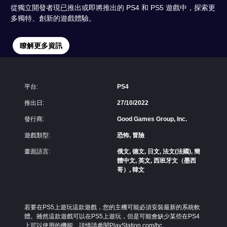
從獨立開發者現已推出或即將推出的 PS4 和 PS5 遊戲中，探索更
多獨特、創新的遊戲體驗。
瞭解更多資訊
平台:
PS4
推出日:
27/10/2022
發行商:
Good Games Group, Inc.
遊戲類型:
恐怖, 冒險
畫面語言:
俄文, 德文, 日文, 法文(法國), 簡
體中文, 英文, 西班牙文（墨西
哥）, 韓文
若要在PS5上遊玩這款遊戲，您的主機可能必須安裝最新的系統軟
體。雖然這款遊戲可以在PS5上遊玩，但是可能會缺少某些在PS4
上可以使用的機能。詳情請參閱PlayStation.com/bc。