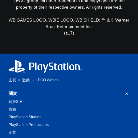
LEGO group. All other trademarks and copyrights are the
property of their respective owners. All rights reserved.
WB GAMES LOGO, WBIE LOGO, WB SHIELD: ™ & © Warner
Bros. Entertainment Inc.
(s17)
主頁
遊戲
LEGO Worlds
關於
關於SIE
職缺
PlayStation Studios
PlayStation Productions
企業