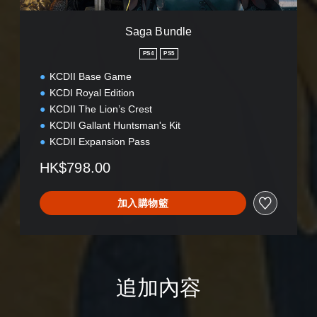
Saga Bundle
PS4
PS5
KCDII Base Game
KCDI Royal Edition
KCDII The Lion’s Crest
KCDII Gallant Huntsman's Kit
KCDII Expansion Pass
HK$798.00
加入購物籃
追加內容