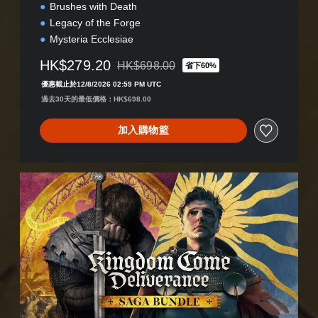
Brushes with Death
Legacy of the Forge
Mysteria Ecclesiae
HK$279.20
HK$698.00
省下60%
折扣前原價為HK$698.00
優惠截止於12/8/2026 02:59 PM UTC
過去30天的最低價格：HK$698.00
加入購物籃
S
a
g
a
B
u
n
d
l
e