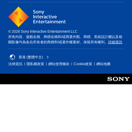
控
制
項
即
可
遊
© 2026 Sony Interactive Entertainment LLC
玩
所有內容、遊戲名稱、商標名稱和/或商業外觀、商標、美術設計圖以及相
關影像均為各自所有者的商標和/或著作權素材。保留所有權利。
詳細資訊
您
無
需
香港 (繁體中文)
使
法律資訊
隱私權政策
網站使用條款
Cookie政策
網站地圖
用
觸
碰
控
制
項
，
即
可
遊
玩
遊
戲