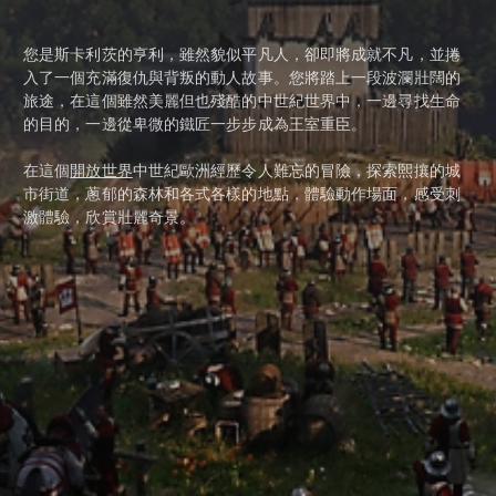
您是斯卡利茨的亨利，雖然貌似平凡人，卻即將成就不凡，並捲
入了一個充滿復仇與背叛的動人故事。您將踏上一段波瀾壯闊的
旅途，在這個雖然美麗但也殘酷的中世紀世界中，一邊尋找生命
的目的，一邊從卑微的鐵匠一步步成為王室重臣。
在這個
開放世界
中世紀歐洲經歷令人難忘的冒險，探索熙攘的城
市街道，蔥郁的森林和各式各樣的地點，體驗動作場面，感受刺
激體驗，欣賞壯麗奇景。