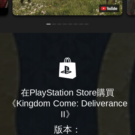
在PlayStation Store購買
《Kingdom Come: Deliverance
II》
版本：