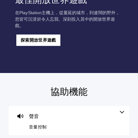
在PlayStation主機上，從蔓延的城市，到遼闊的野外，
您皆可沉浸於令人忘我、深刻投入其中的開放世界遊
戲。
探索開放世界遊戲
協助機能
音
無
可
暫
量
須
調
停
控
翻
整
遊
制
譯
操
戲
字
作
聲音
您
您
幕
桿
可
可
音量控制
即
的
將
在
單
可
靈
遊