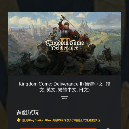
K
i
n
g
d
o
m
C
o
m
e
:
D
Kingdom Come: Deliverance II (簡體中文, 韓
e
文, 英文, 繁體中文, 日文)
l
i
PS5
v
e
遊戲試玩
r
a
訂用PlayStation Plus 高級即可享受4小時的正式版遊戲試玩
n