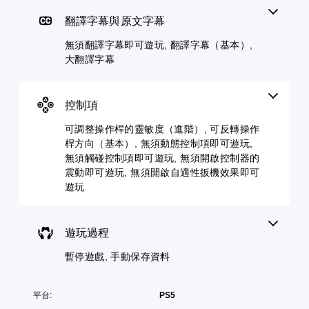
一
玩
遊
敏
聲
過
玩
度
翻譯字幕與原文字幕
音
程
（
您
的
或
無須翻譯字幕即可遊玩, 翻譯字幕（基本）,
進
可
音
動
階
大翻譯字幕
在
量
畫
沒
）
調
播
有
低
放
您
翻
和
期
可
控制項
譯
靜
間
以
字
音
，
調
可調整操作桿的靈敏度（進階）, 可反轉操作
幕
。
隨
整
桿方向（基本）, 無須動態控制項即可遊玩,
的
時
遊
無須觸碰控制項即可遊玩, 無須開啟控制器的
情
暫
戲
況
震動即可遊玩, 無須開啟自適性扳機效果即可
停
中
下
遊玩
遊
使
遊
戲
用
玩
（
的
，
僅
各
遊玩過程
因
限
操
遊
離
作
暫停遊戲, 手動保存資料
戲
線
桿
中
遊
的
並
玩
水
平台:
PS5
無
）
平
對