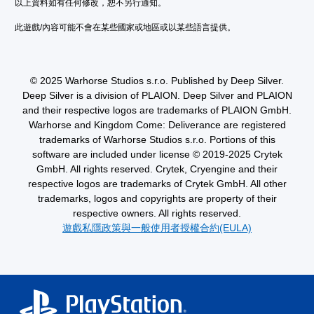
以上資料如有任何修改，恕不另行通知。
供
要
離
一
故
開
此遊戲/內容可能不會在某些國家或地區或以某些語言提供。
些
事
的
反
和
遊
轉
主
戲
操
要
畫
© 2025 Warhorse Studios s.r.o. Published by Deep Silver.
作
角
面
Deep Silver is a division of PLAION. Deep Silver and PLAION
桿
色
。
and their respective logos are trademarks of PLAION GmbH.
的
。
選
Warhorse and Kingdom Come: Deliverance are registered
項
trademarks of Warhorse Studios s.r.o. Portions of this
大
。
software are included under license © 2019-2025 Crytek
翻
GmbH. All rights reserved. Crytek, Cryengine and their
譯
無
respective logos are trademarks of Crytek GmbH. All other
字
須
trademarks, logos and copyrights are property of their
幕
動
respective owners. All rights reserved.
翻
態
遊戲私隱政策與一般使用者授權合約(EULA)
譯
控
字
制
幕
項
會
即
使
可
用
較
遊