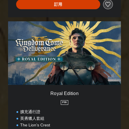
c
訂用
e
I
I
(
R
簡
o
體
y
中
a
文
l
,
E
韓
d
文
i
,
t
英
i
文
o
,
n
繁
Royal Edition
體
中
PS5
文
,
擴充通行證
日
英勇獵人套組
文
The Lion’s Crest
)