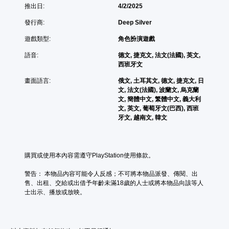
。
和
推出日:
4/2/2025
話
垂
。
直
發行商:
Deep Silver
手
靈
動
遊戲類型:
角色扮演遊戲
敏
翻
保
度
譯
語音:
德文, 捷克文, 法文(法國), 英文,
存
。
字
西班牙文
資
幕
料
畫面語言:
俄文, 土耳其文, 德文, 捷克文, 日
（
可
文, 法文(法國), 波蘭文, 烏克蘭
您
基
反
文, 簡體中文, 繁體中文, 義大利
可
本
轉
文, 英文, 葡萄牙文(巴西), 西班
以
）
操
牙文, 越南文, 韓文
手
作
遊
動
桿
戲
建
方
中
立
的
向
保
購買或使用本內容需遵守PlayStation使用條款。
翻
（
存
譯
點
警告： 本物品內容可能令人反感；不可將本物品派發、傳閱、出
基
字
，
售、出租、交給或出借予年齡未滿18歲的人士或將本物品向該等人
本
幕
以
士出示、播放或放映。
）
僅
回
系
限
到
統
於
上
提
主
次