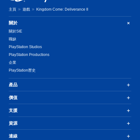
大
玩
的
主頁
遊戲
Kingdom Come: Deliverance II
您
字
無
體
需
關於
來
使
顯
關於SIE
用
示
動
職缺
，
態
PlayStation Studios
使
控
其
PlayStation Productions
制
更
項
企業
輕
即
鬆
PlayStation歷史
可
易
遊
讀
玩
產品
。
遊
戲
價值
。
支援
無
須
資源
觸
碰
連線