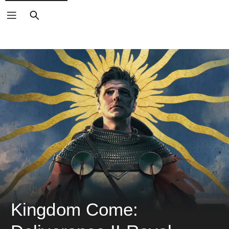
搜
尋
Kingdom Come: 