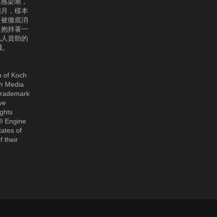
的感染潮，
個月，樣本
是被徹底消
人抱持著一
私人資助的
滅。
n of Koch
ch Media
 trademark
ve
ights
l® Engine
tates of
 their