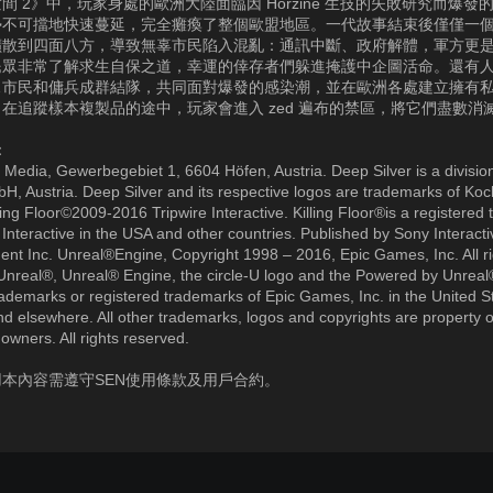
間 2》中，玩家身處的歐洲大陸面臨因 Horzine 生技的失敗研究而爆發
勢不可擋地快速蔓延，完全癱瘓了整個歐盟地區。一代故事結束後僅僅一
擴散到四面八方，導致無辜市民陷入混亂：通訊中斷、政府解體，軍方更
民眾非常了解求生自保之道，幸運的倖存者們躲進掩護中企圖活命。還有
…市民和傭兵成群結隊，共同面對爆發的感染潮，並在歐洲各處建立擁有
在追蹤樣本複製品的途中，玩家會進入 zed 遍布的禁區，將它們盡數消
：
Media, Gewerbegebiet 1, 6604 Höfen, Austria. Deep Silver is a divisio
, Austria. Deep Silver and its respective logos are trademarks of Ko
ing Floor©2009-2016 Tripwire Interactive. Killing Floor®is a registered
e Interactive in the USA and other countries. Published by Sony Interacti
ent Inc. Unreal®Engine, Copyright 1998 – 2016, Epic Games, Inc. All r
Unreal®, Unreal® Engine, the circle-U logo and the Powered by Unrea
rade­marks or registered trademarks of Epic Games, Inc. in the United S
d elsewhere. All other trademarks, logos and copyrights are property of
owners. All rights reserved.
本內容需遵守SEN使用條款及用戶合約。