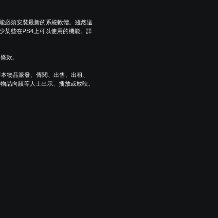
可能必須安裝最新的系統軟體。雖然這
少某些在PS4上可以使用的機能。詳
用條款。
將本物品派發、傳閱、出售、出租、
本物品向該等人士出示、播放或放映。