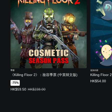
季票
追加內容
《Killing Floor 2》：妝容季票 (中英韓文版)
Killing Fl
HK$54.00
-75%
優惠價HK$59.50。原價HK$238.00。
HK$59.50
HK$238.00