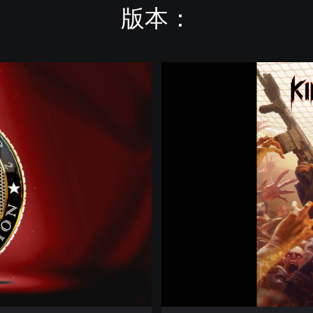
版本：
K
i
l
l
i
n
g
F
l
o
o
r
2
(
簡
體
中