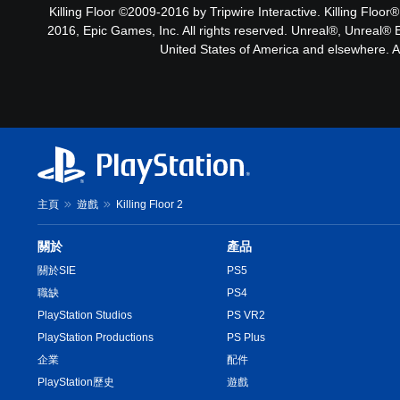
Killing Floor ©2009-2016 by Tripwire Interactive. Killing Floor
2016, Epic Games, Inc. All rights reserved. Unreal®, Unreal® 
United States of America and elsewhere. All
主頁
遊戲
Killing Floor 2
關於
產品
關於SIE
PS5
職缺
PS4
PlayStation Studios
PS VR2
PlayStation Productions
PS Plus
企業
配件
PlayStation歷史
遊戲