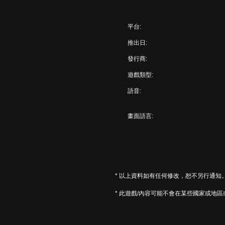
平台:
推出日:
發行商:
遊戲類型:
語音:
畫面語言:
* 以上資料如有任何修改，恕不另行通知
* 此遊戲/內容可能不會在某些國家或地