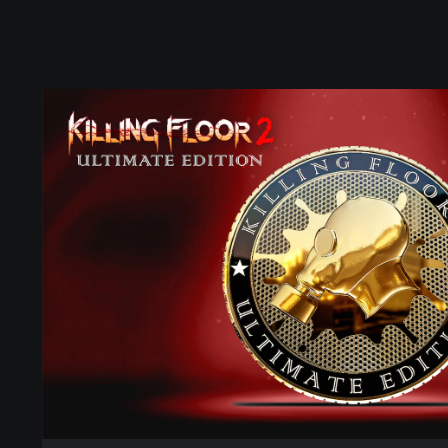
終
極
版