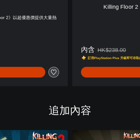
文
Killing Flo
,
韓
g Floor 2》以超優惠價提供大量熱
文
,
英
文
內含
,
HK$238.00
折扣前原價為HK$238.
繁
訂用PlayStation Plus 升級
體
中
文
,
日
文
)
追加內容