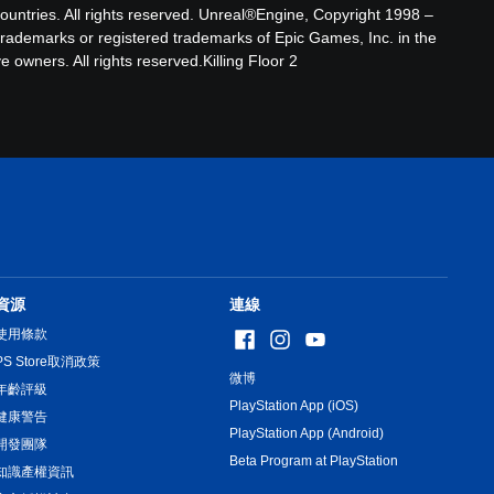
 countries. All rights reserved. Unreal®Engine, Copyright 1998 –
rade­marks or registered trademarks of Epic Games, Inc. in the
 owners. All rights reserved.Killing Floor 2
資源
連線
使用條款
PS Store取消政策
微博
年齡評級
PlayStation App (iOS)
健康警告
PlayStation App (Android)
開發團隊
Beta Program at PlayStation
知識產權資訊