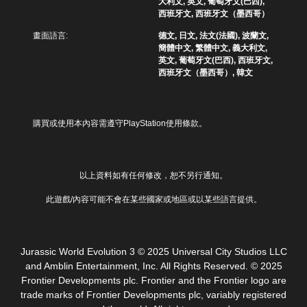
大利文, 英文, 葡萄牙文(巴西),
音
遊
提
西班牙文, 西班牙文（墨西哥）
效
戲
供
教
畫面語言:
德文, 日文, 法文(法國), 波蘭文,
，
一
您
學
簡體中文, 繁體中文, 義大利文,
或
些
可
提
英文, 葡萄牙文(巴西), 西班牙文,
是
反
以
醒
西班牙文（墨西哥）, 韓文
可
轉
設
您
透
操
定
可
過
作
聲
隨
變
桿
音
時
更
的
購買或使用本內容需遵守PlayStation使用條款。
輸
查
重
選
出
看
要
項
，
遊
的
。
以
玩
顏
便
以上資料如有任何修改，恕不另行通知。
過
色
享
無
程
，
受
此遊戲/內容可能不會在某些國家或地區或以某些語言提供。
須
的
更
環
快
教
輕
繞
速
學
易
音
資
地
按
效
Jurassic World Evolution 3 © 2025 Universal City Studios LLC
訊
進
下
。
and Amblin Entertainment, Inc. All Rights Reserved. © 2025
。
行
按
Frontier Developments plc. Frontier and the Frontier logo are
分
鈕
替
trade marks of Frontier Developments plc, variably registered
辨
即
練
代