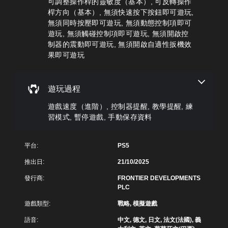
可調整操作桿的靈敏度（基本）, 可反轉操作
聲
式
桿
。
玩
道
桿方向（基本）, 無須快速按下按鈕即可遊玩,
使
靈
過
無須同時按壓即可遊玩, 無須動態控制項即可
其
敏
您
程
更
度
遊玩, 無須觸碰控制項即可遊玩, 無須開啟控
可
。
輕
的
以
制器的震動即可遊玩, 無須開啟自適性扳機效
鬆
選
設
果即可遊玩
易
控
項
定
讀
。
制
各
。
喇
器
遊玩過程
叭
提
可
的
醒
替
反
遊戲速度（進階）, 控制器提醒, 教學提醒, 練
聲
代
轉
您
音
習模式, 暫停遊戲, 手動保存資料
色
可
操
輸
彩
隨
作
出
時
，
桿
您
平台:
PS5
查
使
無
方
看
推出日:
21/10/2025
其
須
向
遊
一
依
（
戲
發行商:
FRONTIER DEVELOPMENTS
致
賴
基
的
PLC
。
顏
本
控
色
遊戲類型:
戰略, 模擬遊戲
）
制
來
3
項
遊
系
語音:
中文, 德文, 日文, 法文(法國), 義
D
。
玩
統