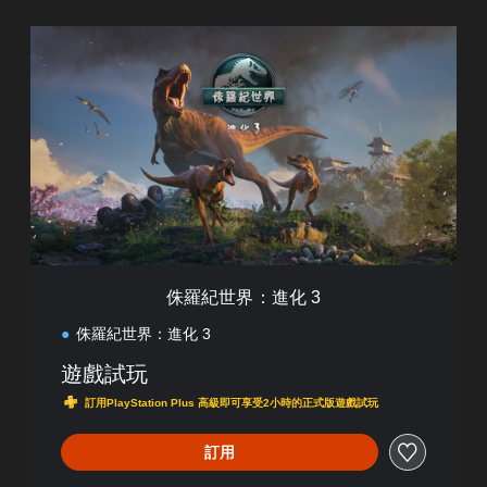
侏
羅
紀
世
界
：
進
化
3
侏羅紀世界：進化 3
侏羅紀世界：進化 3
遊戲試玩
訂用PlayStation Plus 高級即可享受2小時的正式版遊戲試玩
訂用