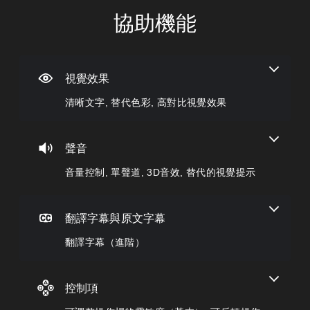
協助機能
清
音
翻
可
遊
晰
量
譯
調
戲
文
控
字
整
速
字
制
幕
操
度
（
作
（
視覺效果
選
您
進
桿
進
單
可
清晰文字, 替代色彩, 高對比視覺效果
階
的
階
和
將
抬
單
）
靈
）
頭
一
敏
遊
您
顯
聲
度
戲
可
聲音
示
音
（
中
降
器
的
音量控制, 單聲道, 3D音效, 替代的視覺提示
的
基
低
(
音
對
遊
本
H
量
話
戲
）
U
調
具
的
D
低
翻譯字幕與原文字幕
系
有
整
)
和
統
完
體
文
靜
翻譯字幕（進階）
提
整
速
字
音
供
的
度
的
。
一
翻
來
呈
些
譯
減
控制項
現
操
字
慢
單
方
作
幕
遊