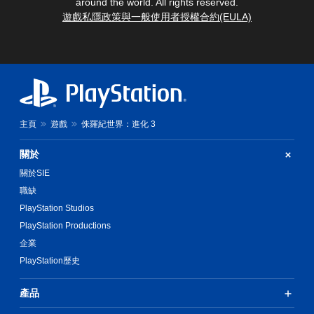
。
around the world. All rights reserved.
可
習
的
遊戲私隱政策與一般使用者授權合約(EULA)
遊
模
視
高
玩
式
覺
對
您
您
提
比
無
可
示
視
需
在
透
覺
快
遊
過
效
速
戲
聲
果
或
中
主頁
遊戲
侏羅紀世界：進化 3
音
在
存
在
或
時
取
環
控
關於
間
一
境
制
限
個
中
關於SIE
器
制
不
更
的
職缺
內
記
容
震
按
錄
PlayStation Studios
易
動
下
結
看
PlayStation Productions
，
按
果
到
也
鈕
的
企業
角
能
，
環
PlayStation歷史
色
傳
即
境
、
達
可
，
敵
視
產品
遊
以
人
覺
玩
便
、