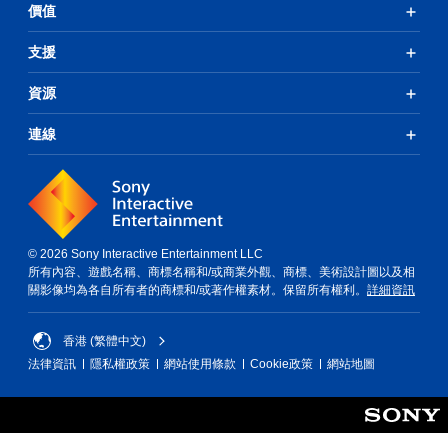
資
遊
練
價值
項
料
戲
習
目
。
和
如
和
支援
前
何
互
往
遊
動
資源
選
玩
對
單
。
象
。
連線
。
暫
無
停
須
遊
同
戲
時
您
© 2026 Sony Interactive Entertainment LLC
按
可
所有內容、遊戲名稱、商標名稱和/或商業外觀、商標、美術設計圖以及相
壓
在
關影像均為各自所有者的商標和/或著作權素材。保留所有權利。
詳細資訊
即
遊
可
玩
過
遊
香港 (繁體中文)
程
玩
法律資訊
隱私權政策
網站使用條款
Cookie政策
網站地圖
或
您
動
無
畫
需
播
同
放