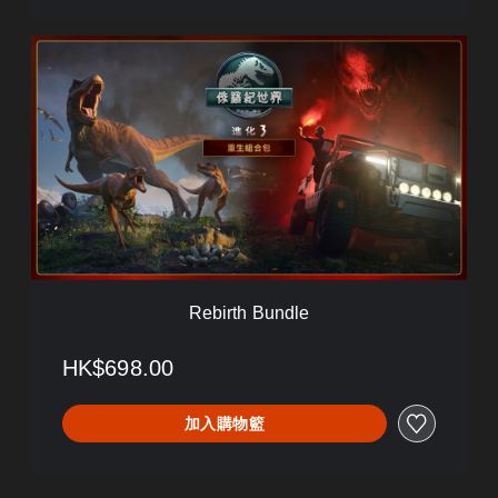
R
e
b
i
r
t
h
B
u
n
d
l
e
Rebirth Bundle
HK$698.00
加入購物籃