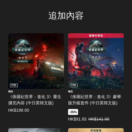
追加內容
PS5
PS5
物品
物品
《侏羅紀世界：進化 3》重生
《侏羅紀世界：進化 3》豪華
擴充內容 (中日英韓文版)
版升級套件 (中日英韓文版)
HK$198.00
-35%
優惠價HK$91.65。原價HK$141.0
HK$91.65
HK$141.00