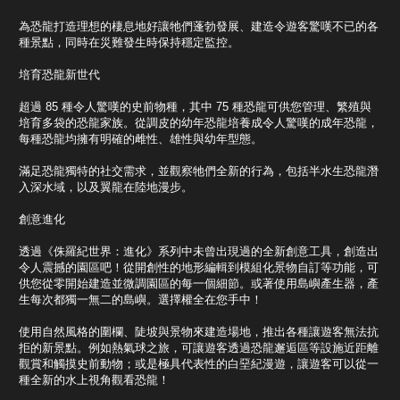
為恐龍打造理想的棲息地好讓牠們蓬勃發展、建造令遊客驚嘆不已的各
種景點，同時在災難發生時保持穩定監控。
培育恐龍新世代
超過 85 種令人驚嘆的史前物種，其中 75 種恐龍可供您管理、繁殖與
培育多袋的恐龍家族。從調皮的幼年恐龍培養成令人驚嘆的成年恐龍，
每種恐龍均擁有明確的雌性、雄性與幼年型態。
滿足恐龍獨特的社交需求，並觀察牠們全新的行為，包括半水生恐龍潛
入深水域，以及翼龍在陸地漫步。
創意進化
透過《侏羅紀世界：進化》系列中未曾出現過的全新創意工具，創造出
令人震撼的園區吧！從開創性的地形編輯到模組化景物自訂等功能，可
供您從零開始建造並微調園區的每一個細節。或著使用島嶼產生器，產
生每次都獨一無二的島嶼。選擇權全在您手中！
使用自然風格的圍欄、陡坡與景物來建造場地，推出各種讓遊客無法抗
拒的新景點。例如熱氣球之旅，可讓遊客透過恐龍邂逅區等設施近距離
觀賞和觸摸史前動物；或是極具代表性的白堊紀漫遊，讓遊客可以從一
種全新的水上視角觀看恐龍！