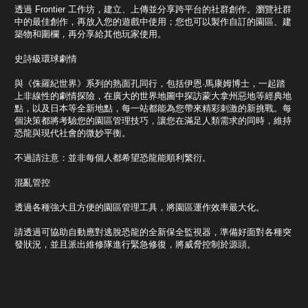
透過 Frontier 工作坊，建立、上傳並分享跨平台的社群創作。瀏覽社群
中的最佳創作，再放入您的遊戲中使用；您也可以製作自訂的園區、建
築物和圍欄，再分享給其他玩家使用。
史詩級環球劇情
與《侏羅紀世界》系列的熟面孔同行，包括伊恩·馬康姆博士，一起踏
上非線性的劇情探險，在廣大的世界地圖中探訪蒙大拿州惡地等經典地
點，以及日本等全新地點，每一站都能為您帶來精彩刺激的新挑戰。每
個決策都將考驗您的園區管理技巧，讓您在滿足人類需求的同時，維持
恐龍與現代社會的微妙平衡。
不過請注意：並非每個人都希望恐龍能順利繁衍。
混亂管控
透過各種強大且方便的園區管理工具，將園區運作效率最大化。
請透過可協助自動應對逃脫恐龍的全新保全監視器，準備好面對各種突
發狀況，並且派出維修隊進行緊急修復，將威脅控制於源頭。