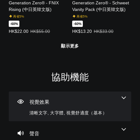
Generation Zero® - FNIX
Generation Zero® - Schweet
Rising (中日英韓文版)
Vanity Pack (中日英韓文版)
再省5%
再省5%
-60%
-60%
優惠價HK$22.00。原價HK$55.00。
優惠價HK$13.20。原價HK$33.00
HK$22.00
HK$55.00
HK$13.20
HK$33.00
顯示更多
協助機能
清
音
無
重
可
用
晰
量
須
新
調
標
文
控
翻
對
整
記
字
制
譯
應
困
溝
字
控
難
通
視覺效果
選
您
幕
制
度
單
可
您
清晰文字, 大字體, 視覺舒適度（基本）
即
器
（
和
將
可
抬
單
可
（
進
以
頭
一
遊
基
階
在
顯
聲
其
玩
本
）
聲音
示
音
他
）
您
您