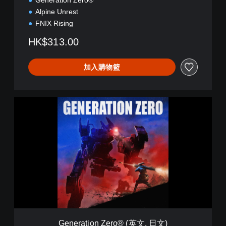
Generation Zero®
-
Alpine Unrest
S
FNIX Rising
t
o
HK$313.00
r
y
B
加入購物籃
u
n
d
l
G
e
e
(
n
英
e
文
r
,
a
日
t
文
i
)
o
n
Z
e
r
Generation Zero® (英文, 日文)