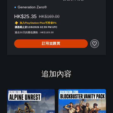
o
®
Generation Zero®
(
英
HK$25.35
HK$169.00
折扣前原價為HK$169.00
文
加入PlayStation Plus可再省5%
,
優惠截止於12/8/2026 02:59 PM UTC
日
過去30天的最低價格：HK$169.00
文
)
訂用並購買
追加內容