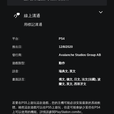
遊
體
一
需
以
玩
些
使
選
翻
便
遊
重
用
單
享
譯
戲
新
線上溝通
語
和
受
字
。
配
音
抬
環
幕
置
用標記溝通
或
頭
繞
（
的
文
顯
控
音
進
支
字
示
效
制
援
階
平台:
PS4
輸
器
。
器
。
）
入
(
提
推出日:
12/8/2020
來
H
遊
醒
溝
U
可
戲
發行商:
Avalanche Studios Group AB
您
通
D
中
調
可
。
)
遊戲類型:
動作
的
整
隨
文
對
操
時
語音:
瑞典文, 英文
字
話
作
查
會
具
桿
畫面語言:
俄文, 德文, 日文, 法文(法國), 波
看
使
有
蘭文, 英文, 西班牙文
的
遊
用
完
靈
戲
較
整
的
大
敏
的
控
的
度
翻
若要在PS5上遊玩這款遊戲，您的主機可能必須安裝最新的系統軟
制
字
譯
（
體。雖然這款遊戲可以在PS5上遊玩，但是可能會缺少某些在PS4
項
體
字
基
上可以使用的機能。詳情請參閱PlayStation.com/bc。
。
來
幕