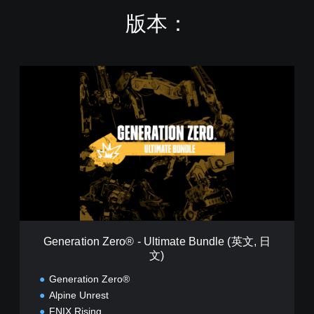
版本：
G
e
n
e
r
a
t
i
o
n
Z
e
r
Generation Zero® - Ultimate Bundle (英文, 日
o
文)
®
-
Generation Zero®
U
Alpine Unrest
l
FNIX Rising
t