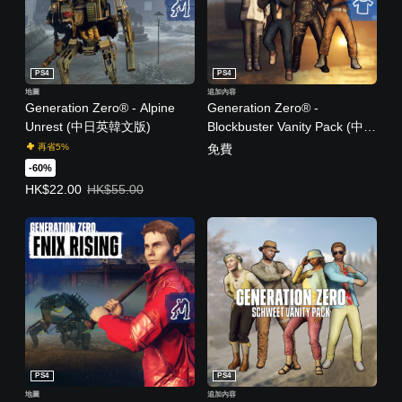
PS4
PS4
地圖
追加內容
Generation Zero® - Alpine
Generation Zero® -
Unrest (中日英韓文版)
Blockbuster Vanity Pack (中日
英韓文版)
再省5%
免費
-60%
優惠價HK$22.00。原價HK$55.00。
HK$22.00
HK$55.00
PS4
PS4
地圖
追加內容