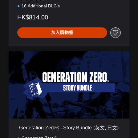
i
16 Additional DLC's
m
HK$814.00
a
t
e
加入購物籃
B
u
n
d
G
l
e
e
n
(
e
英
r
文
a
,
t
日
i
文
o
)
n
Z
e
r
Generation Zero® - Story Bundle (英文, 日文)
o
®