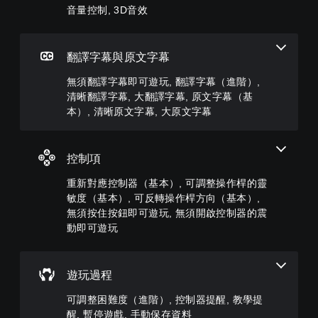
器
的
玩
音量控制, 3D音效
可
可
您
(
音
家
在
以
可
H
量
的
沒
自
將
U
調
H
有
訂
控
D
低
翻譯字幕與原文字幕
U
翻
挑
制
)
和
D
譯
戰
項
文
靜
無須翻譯字幕即可遊玩, 翻譯字幕（進階）,
或
字
等
變
字
音
地
清晰翻譯字幕, 大翻譯字幕, 原文字幕（基
幕
級
更
的
。
圖
本）, 清晰原文字幕, 大原文字幕
的
或
為
呈
上
情
單
另
現
標
3
況
獨
一
方
記
D
下
啟
個
式
控制項
有
遊
動
音
預
使
興
玩
多
設
效
重新對應控制器（基本）, 可調整操作桿的靈
其
趣
，
項
的
更
的
敏度（基本）, 可反轉操作桿方向（基本）,
您
因
輔
版
輕
點
無須按住按鈕即可遊玩, 無須開啟控制器的震
可
遊
助
面
鬆
或
以
動即可遊玩
戲
功
，
易
特
設
中
能
系
讀
定
定
並
，
統
。
資
聲
無
來
也
訊
遊玩過程
音
對
協
提
，
輸
大
話
助
供
可調整困難度（進階）, 控制器提醒, 教學提
而
出
字
。
您
了
不
醒, 暫停遊戲, 手動保存資料
，