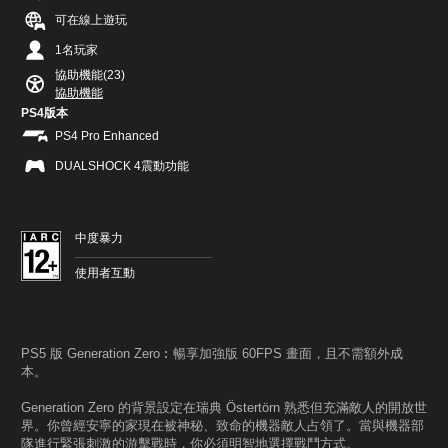
可在線上遊玩
1名玩家
協助機能(23)
協助機能
PS4版本
PS4 Pro Enhanced
DUALSHOCK 4震動功能
中度暴力
使用者互動
PS5 版 Generation Zero︰暢享加強版 60FPS 畫面，且不需額外成
本。
Generation Zero 的背景設定在瑞典 Östertörn 熟悉但充滿敵人的開放世
界。你曾經安寧的家現在被神秘、致命的機器敵人占領了。當與機器部
隊進行緊張刺激的游擊戰時，你必須明智地選擇戰鬥方式。