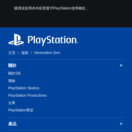
本
顯
。
）
購買或使用本內容需遵守PlayStation使用條款。
示
教
，
系
學
清
使
統
提
晰
其
提
醒
更
翻
供
輕
一
譯
您
鬆
些
字
可
易
操
隨
幕
讀
作
主頁
遊戲
Generation Zero
時
翻
。
桿
查
譯
靈
看
關於
字
敏
遊
視
幕
度
關於SIE
玩
覺
的
的
過
職缺
舒
呈
選
程
現
PlayStation Studios
適
項
的
方
度
。
教
PlayStation Productions
式
（
學
企業
使
基
資
可
其
PlayStation歷史
訊
本
反
更
。
）
輕
轉
產品
鬆
您
操
易
暫
可
作