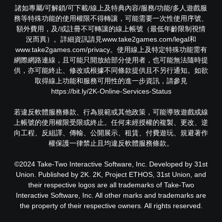
諸如專屬/可解鎖/可下載/線上及特典內容/服務/功能/多人遊戲服
務等特殊功能的使用權限不得轉讓，可能需要一次性使用序號、
額外費用，及/或註冊不可轉讓的線上帳號（最低年齡限制視情
況而異）。詳細資訊請見www.take2games.com/legal和
www.take2games.com/privacy。使用線上及特定特殊功能需有
網際網路連線，且可能只開放給部分使用者，也可能無法隨時提
供，亦可能終止、修改或根據不同條款提供且不另行通知。如欲
取得線上功能和服務可用性的進一步資訊，請參見
https://bit.ly/2K-Online-Services-Status
若違反軟體服務條款、行為規範或其他政策，可能導致遊戲或線
上帳號的使用權限受限或終止。任何未經授權的複製、更改、逆
向工程、反組譯、傳輸、公開展示、租賃、付費遊玩、規避著作
權保護一律禁止且均違反軟體服務條款。
©2024 Take-Two Interactive Software, Inc. Developed by 31st
Union. Published by 2K. 2K, Project ETHOS, 31st Union, and
their respective logos are all trademarks of Take-Two
Interactive Software, Inc. All other marks and trademarks are
the property of their respective owners. All rights reserved.