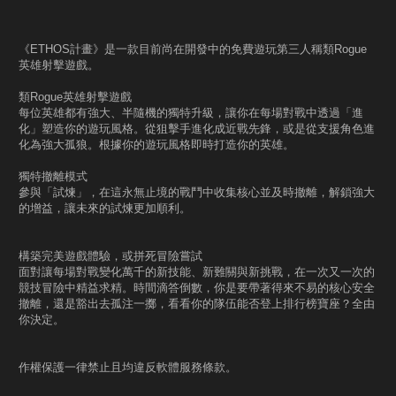
《ETHOS計畫》是一款目前尚在開發中的免費遊玩第三人稱類Rogue
英雄射擊遊戲。
類Rogue英雄射擊遊戲
每位英雄都有強大、半隨機的獨特升級，讓你在每場對戰中透過「進
化」塑造你的遊玩風格。從狙擊手進化成近戰先鋒，或是從支援角色進
化為強大孤狼。根據你的遊玩風格即時打造你的英雄。
獨特撤離模式
參與「試煉」，在這永無止境的戰鬥中收集核心並及時撤離，解鎖強大
的增益，讓未來的試煉更加順利。
構築完美遊戲體驗，或拼死冒險嘗試
面對讓每場對戰變化萬千的新技能、新難關與新挑戰，在一次又一次的
競技冒險中精益求精。時間滴答倒數，你是要帶著得來不易的核心安全
撤離，還是豁出去孤注一擲，看看你的隊伍能否登上排行榜寶座？全由
你決定。
作權保護一律禁止且均違反軟體服務條款。