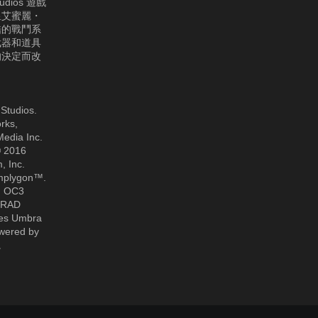
dios 遊戲
皇艾蜜麗・
酷的戰鬥系
武器和道具
的決定而改
Studios.
rks,
Media Inc.
© 2016
, Inc.
implygon™.
6, OC3
y RAD
ses Umbra
owered by
t。