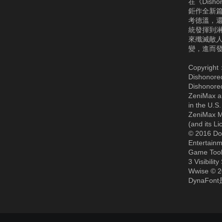
在《Dish
鉅作全新
考德溫，
統發揮到
來殲滅敵
變，進而
Copyright
Dishonored
Dishonored
ZeniMax an
in the U.S
ZeniMax M
(and its L
© 2016 Do
Entertainm
Game Tool
3 Visibili
Wwise © 2
DynaFon