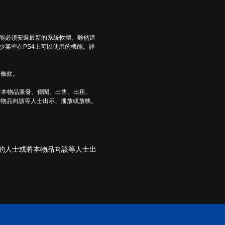
可能必須安裝最新的系統軟體。雖然這
少某些在PS4上可以使用的機能。詳
用條款。
將本物品派發、傳閱、出售、出租、
本物品向該等人士出示、播放或放映。
歲的人士或將本物品向該等人士出