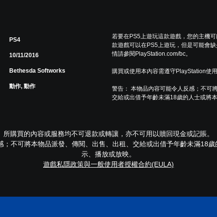
若要在PS5上遊玩這款遊戲，您的主機
PS4
款遊戲可以在PS5上遊玩，但是可能會缺
情請參閱PlayStation.com/bc。
10/11/2016
Bethesda Softworks
購買或使用本內容需遵守PlayStation使
動作, 動作
警告： 本物品內容可能令人反感；不可
交給或出借予年齡未滿18歲的人士或將
所購買的內容或服務均不可退款或轉讓，亦不可用以贖回現金或記賬。
感；不可將本物品派發、傳閱、出售、出租、交給或出借予年齡未滿18
示、播放或放映。
遊戲私隱政策與一般使用者授權合約(EULA)