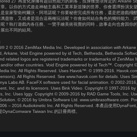
onored 2》再度化身擁有超自然能力的刺客，投身獲獎項肯定的 Arkane Stu
篇章。以你的方式遊走神秘主義和工業革新並陳的世界。你會選擇扮演女
還是皇家聖衛柯爾沃・阿塔諾呢？你要秘密完成所有任務，還是把遊戲殘
淋漓盡致，又或者是混合這兩種玩法呢？你會如何結合角色的獨特能力、
人呢？執行遊戲內各任務、一覽手繪美術視覺的同時，故事走向也會因你
發展出不同的結局。
：
® 2 © 2016 ZeniMax Media Inc. Developed in association with Arkane 
, Arkane, Void Engine powered by id Tech, Bethesda, Bethesda Softwo
d related logos are registered trademarks or trademarks of ZeniMax 
. and/or other countries. Void Engine powered by id Tech™. Copyright 
edia Inc. All Rights Reserved. Uses Havok™: © 1999-2016. Havok.com
icensors). All Rights Reserved. See www.havok.com for details. Uses S
nya Labs AB. FaceFX software used for facial animation. © 2002-201
ent, Inc. and its licensors. Uses Bink Video. Copyright © 1997-2016 b
s, Inc. Uses Iggy. Copyright © 2009-2016 by RAD Game Tools, Inc. U
ty Solution. © 2016 by Umbra Software Ltd. www.umbrasoftware.com. P
006 – 2016 Audiokinetic Inc. All Rights Reserved. 本產品使用DynaFon
t是DynaComware Taiwan Inc.的註冊商標。