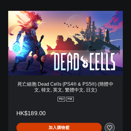
死
亡
細
胞
D
e
a
d
C
e
l
l
s
死亡細胞 Dead Cells (PS4® & PS5®) (簡體中
(
文, 韓文, 英文, 繁體中文, 日文)
P
S
PS4
PS5
4
®
HK$189.00
&
P
S
加入購物籃
5