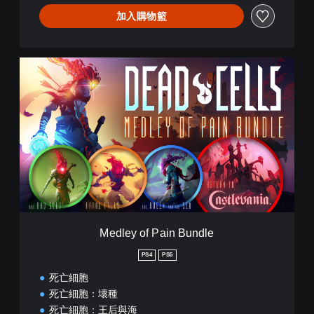
加入購物籃
M
e
d
l
e
y
o
f
P
a
i
n
B
Medley of Pain Bundle
u
n
PS4
PS5
d
死亡細胞
l
e
死亡細胞：壞種
死亡細胞：王后與海