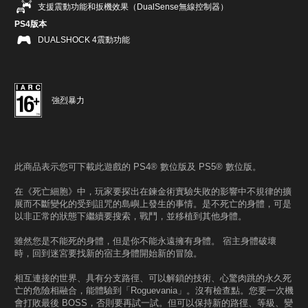
支援震動功能和扳機效果（DualSense無線控制器）
PS4版本
DUALSHOCK 4震動功能
強烈暴力
此商品表示您可下載此遊戲的 PS4® 數位版及 PS5® 數位版。
在《死亡細胞》中，玩家要探出在鍊金術實驗失敗的影響中不規律的擴
展而不斷變化的受到詛咒的島嶼上發生的事情。是不死亡的身體，可是
以非正常的狀態下繼續要搜索，戰鬥，並移植到其他身體。
雖然您是不能死的身體，但是你不能永遠擁有身體。 宿主身體破壞
時，回到迷宮要找新的宿主身體開始新的冒險。
相互連接的世界、具有分支路徑、可以解鎖的技術、心驚肉跳的永久死
亡的危險相融合，能體驗到「Roguevania」。沒有檢查點。您要一次機
會打敗最後 BOSS，否則要再試一試。但可以保持新的路徑、等級、變