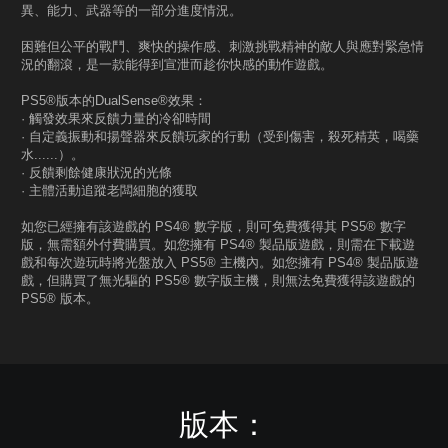
異、能力、武器等的一部分進度情況。
困難但公平的戰鬥、爽快的操作感、刺激挑戰精神的敵人與應對緊急情
況的翻滾，是一款能得到宣泄而趁你快感的動作遊戲。
PS5®版本的DualSense®效果：
· 觸發效果來反饋力量的冷卻時間
· 自定義振動和揚聲器來反饋玩家的行動（受到傷害，殺死精英，喝藥
水......）。
· 反饋剩餘健康狀況的光條
· 主體活動追蹤老闆細胞的獲取
如您已經擁有該遊戲的 PS4® 數字版，則可免費獲得其 PS5® 數字
版，無需額外付費購買。如您擁有 PS4® 製品版遊戲，則需在下載遊
戲和每次遊玩時將光盤放入 PS5® 主機內。如您擁有 PS4® 製品版遊
戲，但購買了無光驅的 PS5® 數字版主機，則無法免費獲得該遊戲的
PS5® 版本。
版本：