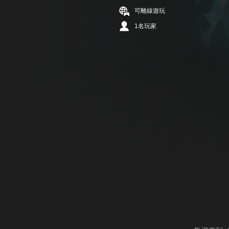
可離線遊玩
1名玩家