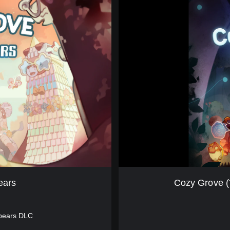
o
z
y
G
r
o
v
e
(
簡
體
中
文
,
韓
文
,
ears
Cozy Grov
英
文
,
bears DLC
繁
體