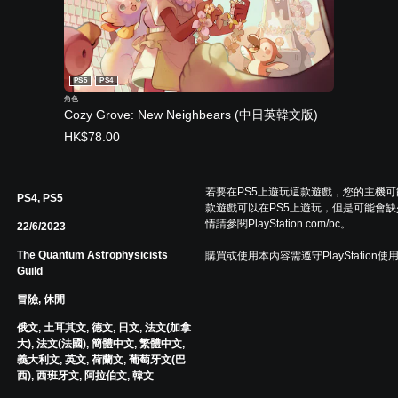
PS5
PS4
角色
Cozy Grove: New Neighbears (中日英韓文版)
HK$78.00
若要在PS5上遊玩這款遊戲，您的主機
PS4, PS5
款遊戲可以在PS5上遊玩，但是可能會缺
情請參閱PlayStation.com/bc。
22/6/2023
The Quantum Astrophysicists
購買或使用本內容需遵守PlayStation使
Guild
冒險, 休閒
俄文, 土耳其文, 德文, 日文, 法文(加拿
大), 法文(法國), 簡體中文, 繁體中文,
義大利文, 英文, 荷蘭文, 葡萄牙文(巴
西), 西班牙文, 阿拉伯文, 韓文