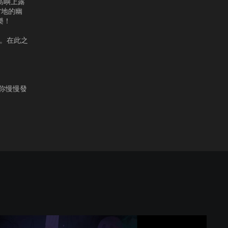
島嶼上露
當地的幽
樂！
容。在此之
你慢慢發