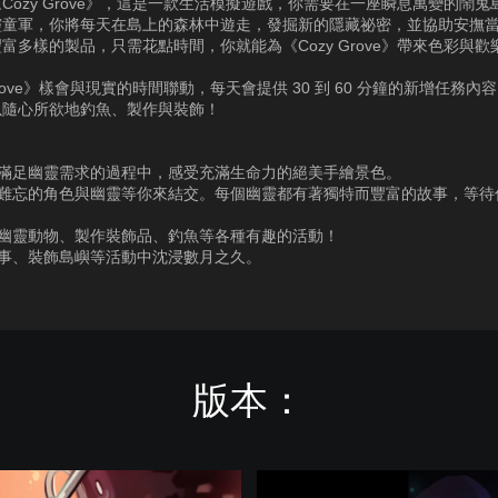
Cozy Grove》，這是一款生活模擬遊戲，你需要在一座瞬息萬變的鬧鬼
靈童軍，你將每天在島上的森林中遊走，發掘新的隱藏祕密，並協助安撫
富多樣的製品，只需花點時間，你就能為《Cozy Grove》帶來色彩與歡
 Grove》樣會與現實的時間聯動，每天會提供 30 到 60 分鐘的新增任務內
以隨心所欲地釣魚、製作與裝飾！
：
助滿足幽靈需求的過程中，感受充滿生命力的絕美手繪景色。
人難忘的角色與幽靈等你來結交。每個幽靈都有著獨特而豐富的故事，等待
集幽靈動物、製作裝飾品、釣魚等各種有趣的活動！
故事、裝飾島嶼等活動中沈浸數月之久。
版本：
C