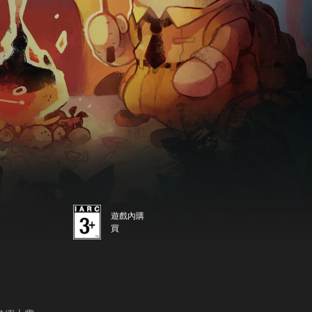
遊戲內購
買