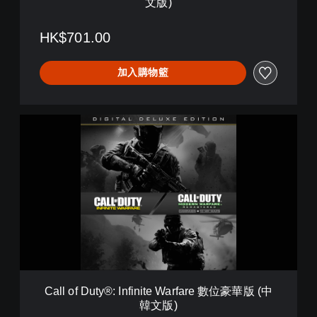
文版)
f
i
n
HK$701.00
i
t
加入購物籃
e
W
a
r
C
f
a
a
l
r
l
e
o
數
f
位
D
豪
u
華
t
版
y
(
®
英
:
文
I
版
Call of Duty®: Infinite Warfare 數位豪華版 (中
n
)
韓文版)
f