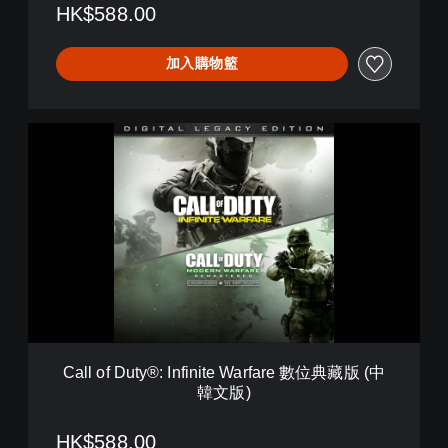
n
HK$588.00
i
t
加入購物籃
e
W
a
r
C
f
a
a
l
r
l
e
o
數
f
位
D
典
u
藏
t
版
y
(
®
英
:
文
I
版
Call of Duty®: Infinite Warfare 數位典藏版 (中
n
)
韓文版)
f
i
n
HK$588.00