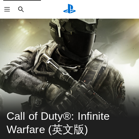
搜
尋
Call of Duty®: Infinite 
Warfare (英文版)