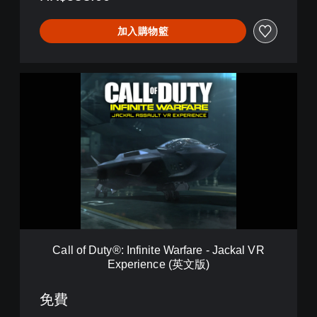
i
t
加入購物籃
e
W
a
r
C
f
a
a
l
r
l
e
o
數
f
位
D
典
u
藏
t
版
y
(
®
中
:
韓
I
文
Call of Duty®: Infinite Warfare - Jackal VR
n
版
Experience (英文版)
f
)
i
n
免費
i