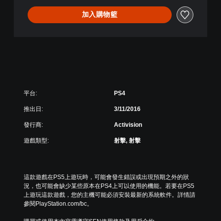
e
W
加入購物籃
a
r
f
a
r
e
(
中
平台:
PS4
韓
文
推出日:
3/11/2016
版
發行商:
Activision
)
遊戲類型:
射擊, 射擊
這款遊戲在PS5上遊玩時，可能會發生錯誤或出現預期之外的狀
況，也可能會缺少某些原本在PS4上可以使用的機能。若要在PS5
上遊玩這款遊戲，您的主機可能必須安裝最新的系統軟件。詳情請
參閱PlayStation.com/bc。