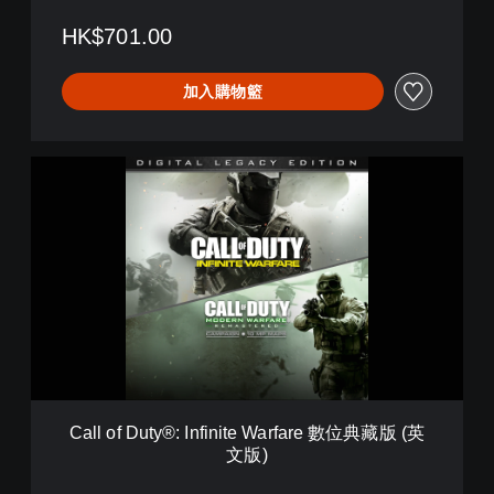
i
n
HK$701.00
i
t
加入購物籃
e
W
a
r
C
f
a
a
l
r
l
e
o
數
f
位
D
豪
u
華
t
版
y
(
®
中
:
韓
I
文
Call of Duty®: Infinite Warfare 數位典藏版 (英
n
版
文版)
f
)
i