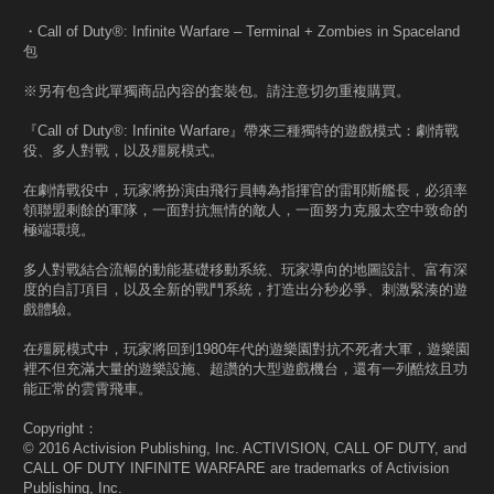
・Call of Duty®: Infinite Warfare – Terminal + Zombies in Spaceland
包
※另有包含此單獨商品內容的套裝包。請注意切勿重複購買。
『Call of Duty®: Infinite Warfare』帶來三種獨特的遊戲模式：劇情戰
役、多人對戰，以及殭屍模式。
在劇情戰役中，玩家將扮演由飛行員轉為指揮官的雷耶斯艦長，必須率
領聯盟剩餘的軍隊，一面對抗無情的敵人，一面努力克服太空中致命的
極端環境。
多人對戰結合流暢的動能基礎移動系統、玩家導向的地圖設計、富有深
度的自訂項目，以及全新的戰鬥系統，打造出分秒必爭、刺激緊湊的遊
戲體驗。
在殭屍模式中，玩家將回到1980年代的遊樂園對抗不死者大軍，遊樂園
裡不但充滿大量的遊樂設施、超讚的大型遊戲機台，還有一列酷炫且功
能正常的雲霄飛車。
Copyright：
© 2016 Activision Publishing, Inc. ACTIVISION, CALL OF DUTY, and
CALL OF DUTY INFINITE WARFARE are trademarks of Activision
Publishing, Inc.