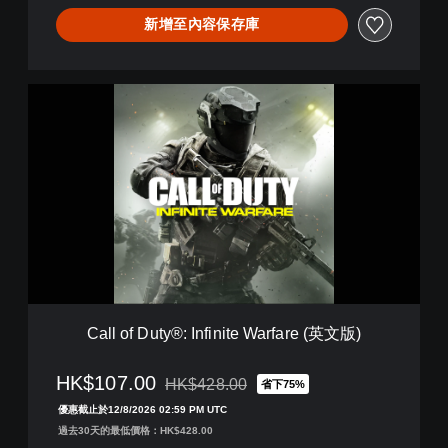
t
新增至內容保存庫
e
W
a
r
C
f
a
a
l
r
l
e
o
-
f
J
D
a
u
c
t
k
y
a
®
l
:
V
I
R
Call of Duty®: Infinite Warfare (英文版)
n
E
f
x
i
HK$107.00
HK$428.00
省下75%
p
折扣前原價為HK$428.00
n
e
優惠截止於12/8/2026 02:59 PM UTC
i
r
過去30天的最低價格：HK$428.00
t
i