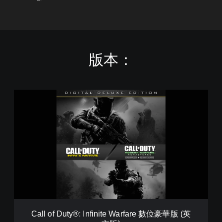
版本：
C
a
l
l
o
f
D
u
t
y
®
:
I
Call of Duty®: Infinite Warfare 數位豪華版 (英
n