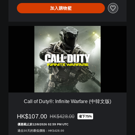
e
e
W
加入購物籃
n
a
c
r
e
f
(
C
a
英
a
r
文
l
e
版
l
(
)
o
英
f
文
D
版
u
)
t
y
®
:
I
Call of Duty®: Infinite Warfare (中韓文版)
n
f
i
HK$107.00
HK$428.00
省下75%
折扣前原價為HK$428.00
n
優惠截止於12/8/2026 02:59 PM UTC
i
過去30天的最低價格：HK$428.00
t