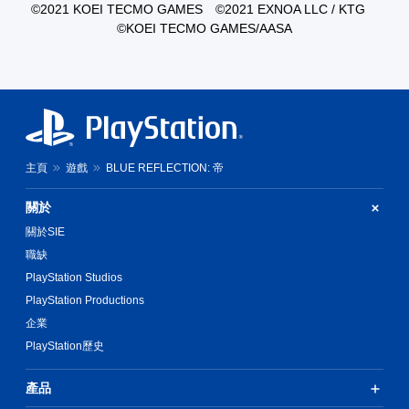
©2021 KOEI TECMO GAMES ©2021 EXNOA LLC / KTG
©KOEI TECMO GAMES/AASA
主頁
遊戲
BLUE REFLECTION: 帝
關於
關於SIE
職缺
PlayStation Studios
PlayStation Productions
企業
PlayStation歷史
產品