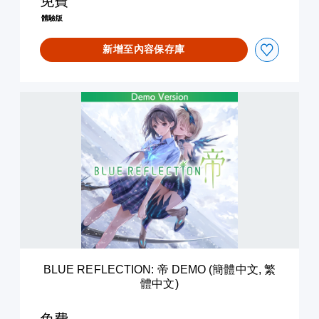
免費
D
體驗版
E
M
新增至內容保存庫
O
(
英
文
B
)
L
U
E
R
E
F
L
E
C
T
I
O
BLUE REFLECTION: 帝 DEMO (簡體中文, 繁
N
體中文)
:
帝
D