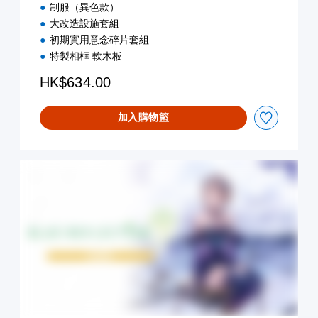
制服（異色款）
大改造設施套組
初期實用意念碎片套組
特製相框 軟木板
HK$634.00
加入購物籃
數
位
豪
華
版
(
C
h
i
n
e
s