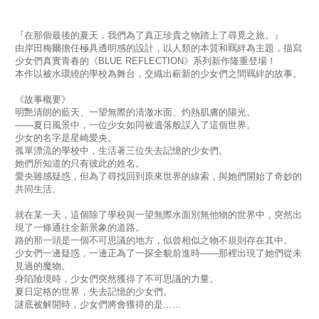
『在那個最後的夏天，我們為了真正珍貴之物踏上了尋覓之旅。』
由岸田梅爾擔任極具透明感的設計，以人類的本質和羈絆為主題，描寫
少女們真實青春的《BLUE REFLECTION》系列新作隆重登場！
本作以被水環繞的學校為舞台，交織出嶄新的少女們之間羈絆的故事。
《故事概要》
明艷清朗的藍天、一望無際的清澈水面、灼熱肌膚的陽光。
——夏日風景中，一位少女如同被遺落般誤入了這個世界。
少女的名字是星崎愛央。
孤單漂流的學校中，生活著三位失去記憶的少女們。
她們所知道的只有彼此的姓名。
愛央雖感疑惑，但為了尋找回到原來世界的線索，與她們開始了奇妙的
共同生活。
就在某一天，這個除了學校與一望無際水面別無他物的世界中，突然出
現了一條通往全新景象的道路。
路的那一頭是一個不可思議的地方，似曾相似之物不規則存在其中。
少女們一邊疑惑，一邊正為了一探全貌前進時——那裡出現了她們從未
見過的魔物。
身陷險境時，少女們突然獲得了不可思議的力量。
夏日定格的世界，失去記憶的少女們。
謎底被解開時，少女們將會獲得的是……