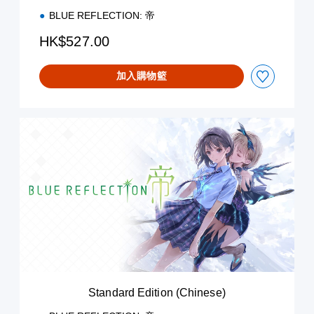
n
BLUE REFLECTION: 帝
(
E
HK$527.00
n
g
加入購物籃
l
i
s
h
S
)
t
a
n
d
a
r
d
E
d
i
t
i
Standard Edition (Chinese)
o
n