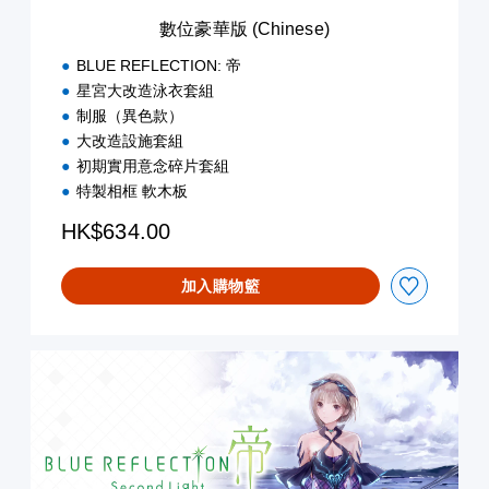
e
數位豪華版 (Chinese)
)
BLUE REFLECTION: 帝
星宮大改造泳衣套組
制服（異色款）
大改造設施套組
初期實用意念碎片套組
特製相框 軟木板
HK$634.00
加入購物籃
數
位
豪
華
版
w
i