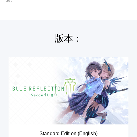
版本：
S
t
a
n
d
a
r
d
E
d
i
t
i
Standard Edition (English)
o