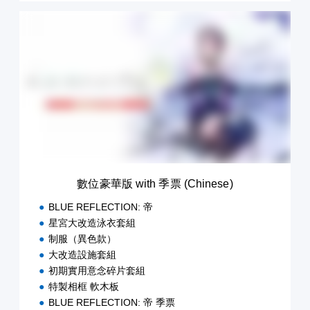
數
位
豪
華
版
w
i
t
h
季
票
(
C
數位豪華版 with 季票 (Chinese)
h
i
BLUE REFLECTION: 帝
n
星宮大改造泳衣套組
e
制服（異色款）
s
e
大改造設施套組
)
初期實用意念碎片套組
特製相框 軟木板
BLUE REFLECTION: 帝 季票