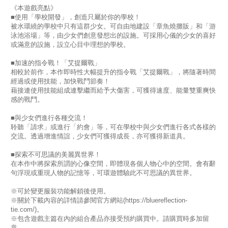
《本遊戲亮點》
■使用「學校開發」，創造只屬於你的學校！
被水環繞的學校中只有這群少女。可自由地建設「章魚燒攤販」和「游
泳池浴場」等，由少女們創意發想出的設施。可採用心儀的少女的喜好
或滿意的設施，設立心目中理想的學校。
■加速的指令戰！「艾提爾戰」
相較於前作，本作即時性大幅提升的指令戰「艾提爾戰」，將隨著時間
經過或使用技能，加快戰鬥節奏！
藉接連使用技能組成連擊繼而給予大傷害，可獲得速度、能量雙重爽快
感的戰鬥。
■與少女們進行各種交流！
聆聽「請求」或進行「約會」等，可在學校中與少女們進行各式各樣的
交流。透過增進情誼，少女們可獲得成長，亦可獲得新道具。
■探索不可思議的美麗異世界！
在本作中將探索所謂的心像空間，即體現各個人物心中的空間。會有辭
句浮現或重現人物的記憶等，可環遊體驗此不可思議的異世界。
※可於變更服裝功能解鎖後使用。
※關於下載內容的詳情請參閱官方網站(https://bluereflection-
tie.com/)。
※包含遊戲主篇在內的組合產品亦接受預約購買中。請購買時多加留
意。