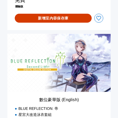
免費
E
體驗版
M
O
新增至內容保存庫
(
簡
體
中
數
文
位
,
豪
繁
華
體
版
中
(
文
E
)
n
g
l
i
s
h
數位豪華版 (English)
)
BLUE REFLECTION: 帝
星宮大改造泳衣套組