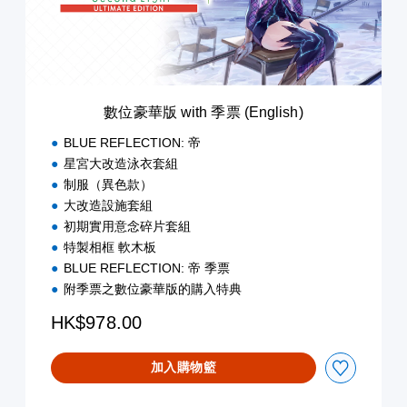
t
h
季
票
(
E
數位豪華版 with 季票 (English)
n
g
BLUE REFLECTION: 帝
l
星宮大改造泳衣套組
i
制服（異色款）
s
h
大改造設施套組
)
初期實用意念碎片套組
特製相框 軟木板
BLUE REFLECTION: 帝 季票
附季票之數位豪華版的購入特典
HK$978.00
加入購物籃