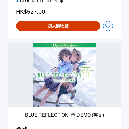
BLUE REFLECTION: 帝
(
C
HK$527.00
h
i
加入購物籃
n
e
s
e
B
)
L
U
E
R
E
F
L
E
C
T
I
O
BLUE REFLECTION: 帝 DEMO (英文)
N
:
帝