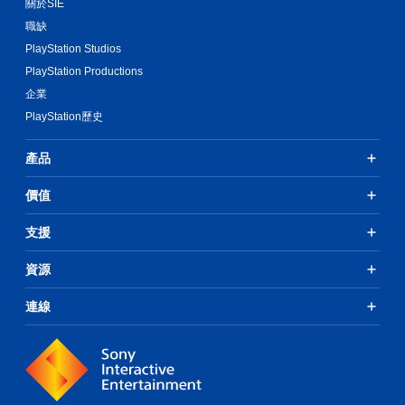
視
敏
關於SIE
戲
程
度
您
覺
和
職缺
中
的
可
調
舒
重
PlayStation Studios
選
隨
整
適
要
項
時
設
PlayStation Productions
度
聲
。
查
定
（
音
企業
看
，
的
進
PlayStation歷史
遊
但
原
可
階
戲
可
文
反
）
的
能
產品
字
轉
控
無
您
幕
操
制
法
可
。
價值
作
項
進
以
。
行
桿
在
支援
其
清
方
遊
他
晰
玩
向
教
與
資源
過
原
（
學
遊
程
文
基
提
玩
和
字
連線
本
醒
過
動
幕
）
程
畫
您
相
原
系
播
可
關
文
統
放
隨
的
字
提
期
時
文
幕
供
間
查