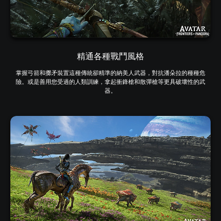
精通各種戰鬥風格
掌握弓箭和擲矛裝置這種傳統卻精準的納美人武器，對抗潘朵拉的種種危
險。或是善用您受過的人類訓練，拿起衝鋒槍和散彈槍等更具破壞性的武
器。