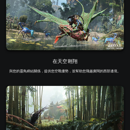
在天空翱翔
與您的靈鳥締結關係，提供您空戰優勢，並幫助您飛越廣闊的西部邊境。