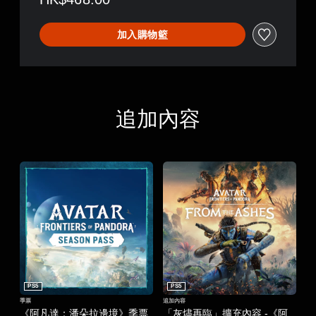
加入購物籃
追加內容
PS5
PS5
季票
追加內容
《阿凡達：潘朵拉邊境》季票
「灰燼再臨」擴充內容 -《阿