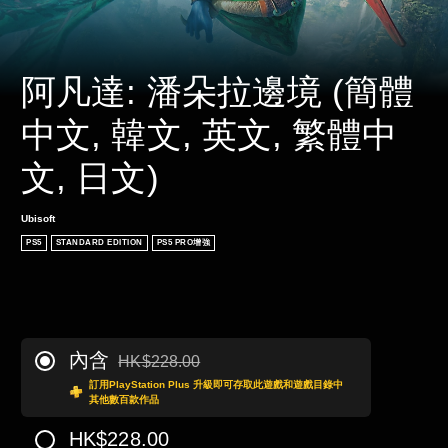
阿凡達: 潘朵拉邊境 (簡體
中文, 韓文, 英文, 繁體中
文, 日文)
Ubisoft
PS5
STANDARD EDITION
PS5 PRO增強
內含
HK$228.00
折扣前原價為HK$228.00
訂用PlayStation Plus 升級即可存取此遊戲和遊戲目錄中
其他數百款作品
HK$228.00