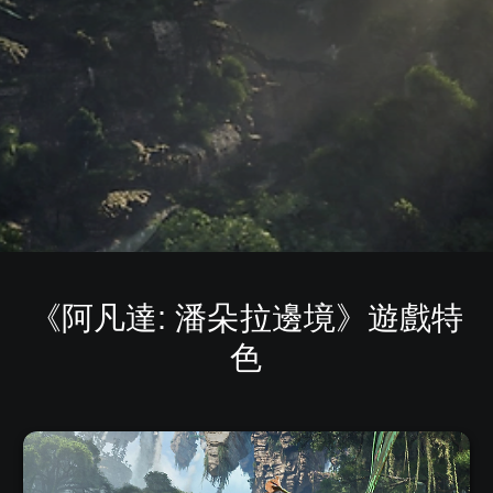
《阿凡達: 潘朵拉邊境》遊戲特
色