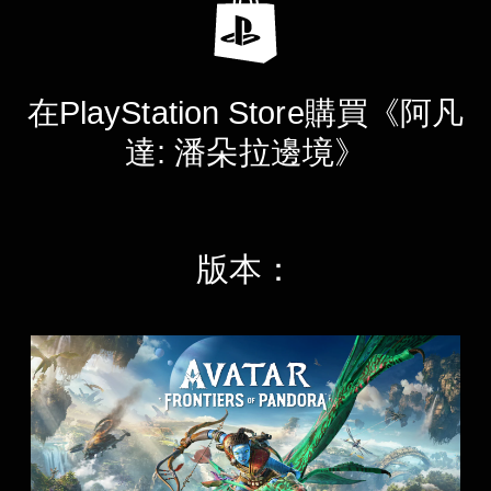
在PlayStation Store購買《阿凡
達: 潘朵拉邊境》
版本：
S
t
a
n
d
a
r