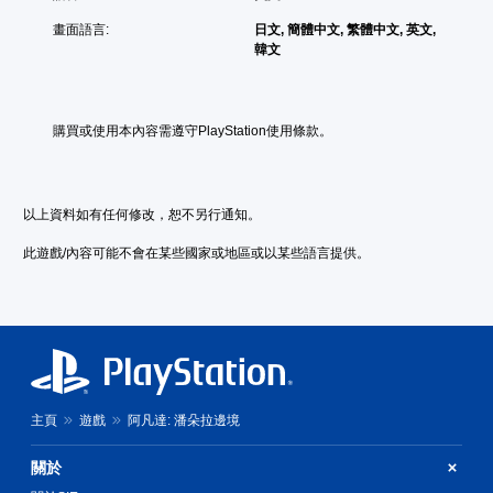
調
在
做
更
助
整
畫面語言:
日文, 簡體中文, 繁體中文, 英文,
環
出
輕
讀
韓文
境
操
符
鬆
程
中
作
合
易
式
更
螢
桿
讀
（
容
幕
。
的
易
基
購買或使用本內容需遵守PlayStation使用條款。
提
靈
看
本
示
敏
原
到
的
）
度
角
文
動
螢
（
色
字
作
以上資料如有任何修改，恕不另行通知。
幕
基
、
）
幕
助
敵
本
的
此遊戲/內容可能不會在某些國家或地區或以某些語言提供。
（
讀
人
）
挑
基
程
、
戰
本
系
式
項
等
統
將
）
目
級
提
協
和
遊
。
供
助
互
戲
一
您
動
僅
些
開
控
對
提
操
始
主頁
遊戲
阿凡達: 潘朵拉邊境
制
象
供
作
游
器
。
遊
桿
玩
提
關於
玩
靈
遊
過
醒