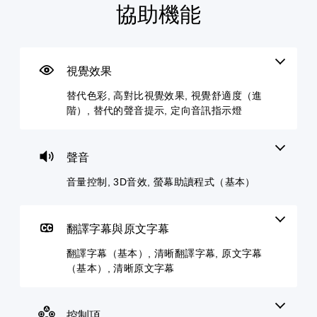
協助機能
替
音
翻
重
可
代
量
譯
新
跳
色
控
字
對
過
彩
制
幕
應
的
（
控
謎
視覺效果
您
您
基
制
題
無
可
替代色彩, 高對比視覺效果, 視覺舒適度（進
本
器
須
將
您
階）, 替代的聲音提示, 定向音訊指示燈
依
單
）
（
可
賴
一
基
以
遊
顏
聲
本
略
戲
色
音
過
）
中
聲音
來
的
單
的
您
遊
音
一
翻
音量控制, 3D音效, 螢幕助讀程式（基本）
可
玩
量
謎
譯
將
遊
調
題
字
控
戲
低
或
幕
制
，
和
謎
翻譯字幕與原文字幕
僅
項
或
靜
題
限
變
是
音
翻譯字幕（基本）, 清晰翻譯字幕, 原文字幕
系
於
更
可
。
列
（基本）, 清晰原文字幕
主
為
透
。
要
另
過
故
3
一
變
事
D
個
簡
更
控制項