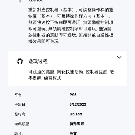
和
音
預
化
重
主
設
效
重新對應控制器（基本）, 可調整操作桿的靈
要
快
要
的
的
速
敏度（基本）, 可反轉操作桿方向（基本）,
您
角
版
顏
活
無須快速按下按鈕即可遊玩, 無須動態控制項
可
色
面
色
以
動
。
即可遊玩, 無須觸碰控制項即可遊玩, 無須開
，
，
設
啟控制器的震動即可遊玩, 無須開啟自適性扳
系
您
更
定
統
可
機效果即可遊玩
輕
清
聲
也
以
易
晰
音
提
降
地
翻
輸
供
低
進
出
譯
遊玩過程
了
快
行
，
字
一
速
分
以
可跳過的謎題, 簡化快速活動, 控制器提醒, 教
幕
些
活
辨
便
學提醒, 練習模式
重
動
。
翻
享
新
（
譯
受
配
您
字
環
高
平台:
PS5
置
必
幕
繞
對
的
須
的
音
推出日:
6/12/2023
比
支
在
呈
效
援
時
視
現
發行商:
Ubisoft
。
。
間
覺
方
限
式
遊戲類型:
特殊遊戲
效
制
螢
使
果
可
內
語音:
英文
幕
其