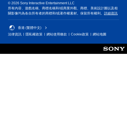
字
的
一
© 2026 Sony Interactive Entertainment LLC
，
看
或
呈
些
所有內容、遊戲名稱、商標名稱和/或商業外觀、商標、美術設計圖以及相
不
遊
視
現
反
關影像均為各自所有者的商標和/或著作權素材。保留所有權利。
詳細資訊
使
玩
覺
方
轉
用
過
資
式
操
可
程
訊
使
香港 (繁體中文)
作
能
的
的
其
桿
導
教
法律資訊
隱私權政策
網站使用條款
Cookie政策
網站地圖
溝
更
的
致
學
通
輕
選
視
資
。
鬆
項
覺
訊
易
。
不
。
讀
適
。
的
無
練
攝
須
習
影
快
模
機
速
式
動
按
作
您
和
下
可
效
按
在
果
鈕
遊
，
即
戲
並
中
可
利
存
遊
用