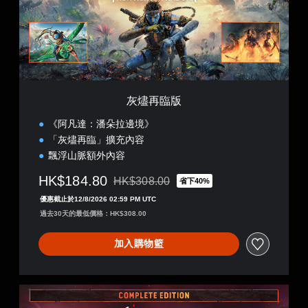
灰燼再臨版
《阿凡達：潘朵拉邊境》
「灰燼再臨」擴充內容
飄浮山脈額外內容
HK$184.80
HK$308.00
省下40%
折扣前原價為HK$308.00
優惠截止於12/8/2026 02:59 PM UTC
過去30天的最低價格：HK$308.00
加入購物籃
完
整