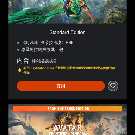
d
E
d
i
t
i
Standard Edition
o
n
《阿凡達: 潘朵拉邊境》PS5
專屬阿拉納黑族戰士包
內含
HK$228.00
折扣前原價為HK$228.00
訂用PlayStation Plus 升級即可存取此遊戲和遊戲目錄中其他數百款
作品
訂用
灰
燼
再
臨
版