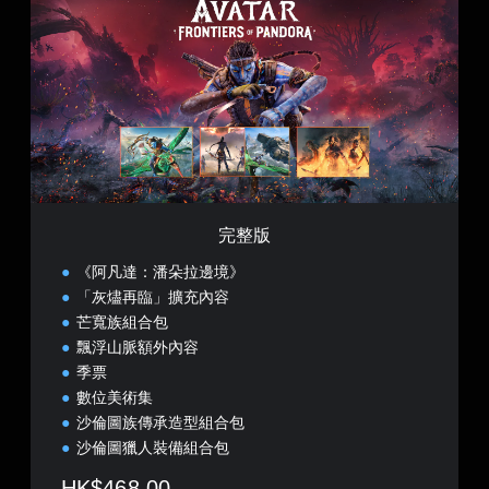
版
完整版
《阿凡達：潘朵拉邊境》
「灰燼再臨」擴充內容
芒寬族組合包
飄浮山脈額外內容
季票
數位美術集
沙倫圖族傳承造型組合包
沙倫圖獵人裝備組合包
HK$468.00