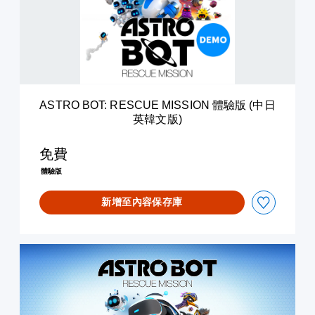
B
O
T
:
R
E
S
C
ASTRO BOT: RESCUE MISSION 體驗版 (中日
U
英韓文版)
E
M
I
免費
S
體驗版
S
I
新增至內容保存庫
O
N
體
驗
A
版
S
(
T
中
R
日
O
英