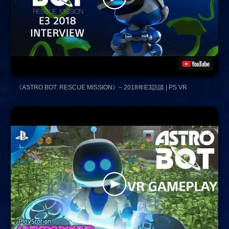
《ASTRO BOT: RESCUE MISSION》– 2018年E3訪談 | PS VR