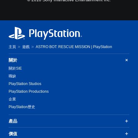
主頁
遊戲
ASTRO BOT: RESCUE MISSION | PlayStation
關於
關於SIE
職缺
PlayStation Studios
PlayStation Productions
企業
PlayStation歷史
產品
價值