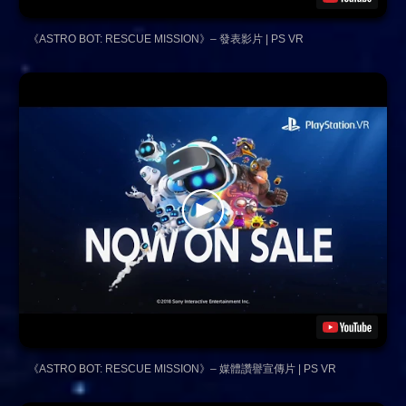
《ASTRO BOT: RESCUE MISSION》– 發表影片 | PS VR
《ASTRO BOT: RESCUE MISSION》– 媒體讚譽宣傳片 | PS VR