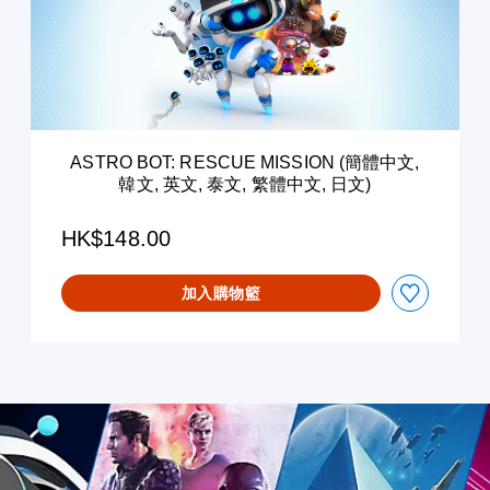
B
韓
O
文
T
版
:
)
R
E
S
C
ASTRO BOT: RESCUE MISSION (簡體中文,
U
韓文, 英文, 泰文, 繁體中文, 日文)
E
M
I
HK$148.00
S
S
加入購物籃
I
O
N
(
簡
體
中
文
,
韓