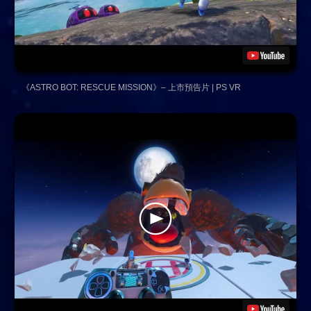
《ASTRO BOT: RESCUE MISSION》– 上市預告片 | PS VR