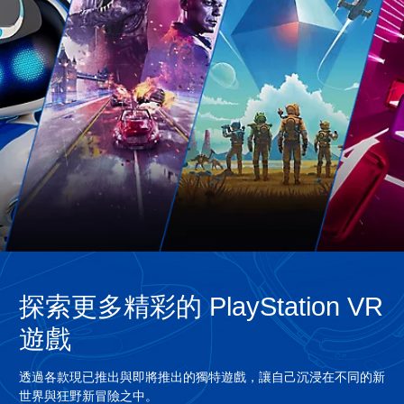
文
,
英
文
,
泰
文
,
繁
體
中
文
,
日
文
)
探索更多精彩的 PlayStation VR
遊戲
透過各款現已推出與即將推出的獨特遊戲，讓自己沉浸在不同的新
世界與狂野新冒險之中。