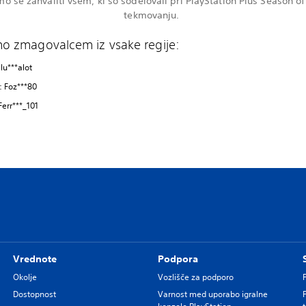
mo se zahvaliti vsem, ki so sodelovali pri PlayStation Plus Season of
tekmovanju.
mo zmagovalcem iz vsake regije:
alu***alot
: Foz***80
Ferr***_101
Vrednote
Podpora
Okolje
Vozlišče za podporo
Dostopnost
Varnost med uporabo igralne