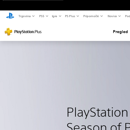
Trgovina
PS5
Igre
PS Plus
Pripomočki
Novice
Pod
Pregled
PlayStation
Season of P