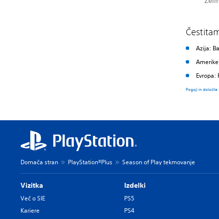
Želi
Čestita
Azija: B
Amerike
Evropa: 
Pogoji in določila
Domača stran
PlayStation®Plus
Season of Play tekmovanje
Vizitka
Izdelki
Več o SIE
PS5
Kariere
PS4