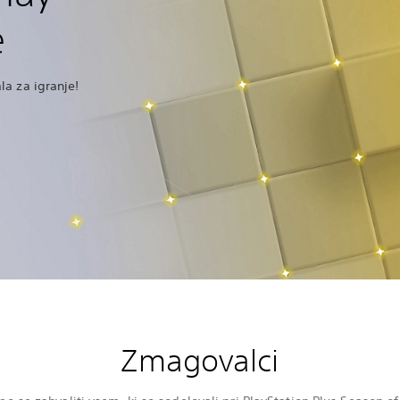
e
a za igranje!
Zmagovalci