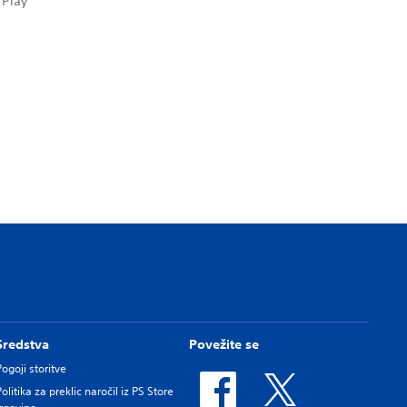
 Play
Sredstva
Povežite se
Pogoji storitve
Politika za preklic naročil iz PS Store