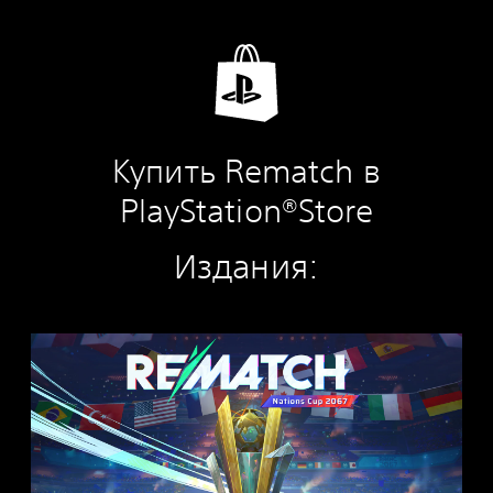
Купить Rematch в
PlayStation®Store
Издания:
R
E
M
A
T
C
H