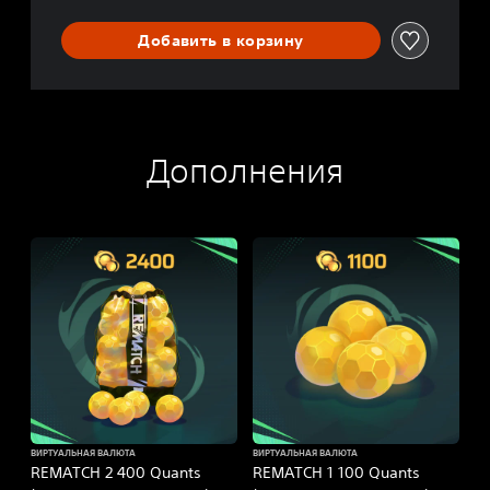
Добавить в корзину
Дополнения
ВИРТУАЛЬНАЯ ВАЛЮТА
ВИРТУАЛЬНАЯ ВАЛЮТА
REMATCH 2 400 Quants
REMATCH 1 100 Quants