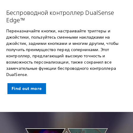
л
г
t
о
м
8
л
и
ы
о
л
г
t
о
м
8
л
и
ы
о
е
р
a
б
в
9
ю
я
х
н
е
р
a
б
в
9
ю
я
х
н
н
а
t
р
с
.
з
м
и
с
н
а
t
р
с
.
з
м
и
с
Беспроводной контроллер DualSense
и
м
i
е
о
0
и
п
с
о
и
м
i
е
о
0
и
п
с
о
Edge™
й
и
o
с
в
0
в
о
к
л
й
и
o
с
в
0
в
о
к
л
с
.
n
т
е
₴
н
и
а
е
с
.
n
т
е
₴
н
и
а
е
д
.
и
р
д
ы
з
ч
й
д
.
и
р
д
ы
з
ч
й
Переназначайте кнопки, настраивайте триггеры и
о
.
ш
о
м
б
и
.
о
.
ш
о
м
б
и
.
джойстики, пользуйтесь сменными накладками на
с
е
л
и
р
в
с
е
л
и
р
в
т
н
л
м
а
а
т
н
л
м
а
а
джойстик, задними кнопками и многим другим, чтобы
у
н
.
а
н
й
у
н
.
а
н
й
получить преимущество перед соперниками.‎ Этот
п
о
С
т
н
т
п
о
С
т
н
т
о
н
Ш
е
ы
е
о
н
Ш
е
ы
е
контроллер, предлагающий высокую точность и
м
о
А
р
м
и
м
о
А
р
м
и
возможность персонализации, также сохранил все
к
в
в
и
и
х
к
в
в
и
и
х
замечательные функции беспроводного контроллера
с
ы
м
а
г
н
с
ы
м
а
г
н
о
х
е
л
р
а
о
х
е
л
р
а
DualSense.
т
м
с
а
а
д
т
м
с
а
а
д
н
и
я
м
м
р
н
и
я
м
м
р
я
р
ц
и
,
у
я
р
ц
и
,
у
Find out more
м
а
д
д
г
м
а
д
д
г
и
х
л
о
и
и
х
л
о
и
г
.
я
п
е
г
.
я
п
е
р
и
о
к
р
и
о
к
.
з
л
о
.
з
л
о
б
н
н
б
н
н
р
е
с
р
е
с
а
н
о
а
н
о
н
и
л
н
и
л
н
я
и
н
я
и