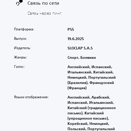
Связь по сети
л
о
о
о
м
е
ь
ж
б
п
у
н
Связь через пинг
н
н
ы
р
ч
н
ы
о
и
е
т
у
е
п
х
д
о
ю
Платформа:
э
о
PS5
б
е
в
и
л
м
ы
л
э
н
Выпуск:
19.6.2025
е
е
л
е
т
ф
м
н
о
н
о
о
Издатель:
SLOCLAP S.A.S
е
я
л
н
й
р
н
т
е
о
Жанры:
и
м
Спорт, Боевики
т
ь
г
е
г
а
ы
р
Голос:
ч
в
Английский, Испанский,
р
ц
з
а
е
р
Итальянский, Китайский,
е
и
в
с
ч
е
Немецкий, Португальский
н
ю
у
к
и
м
(Бразилия), Французский
е
д
к
л
т
я
(Франция)
т
л
а
а
а
и
р
я
Языки отображения:
Английский, Арабский,
.
д
т
л
е
д
Испанский, Итальянский,
к
ь
и
ч
р
Китайский (традиционное
у
.
т
е
у
М
письмо), Китайский
э
о
в
г
о
(упрощенное письмо),
л
л
ы
и
К
н
Корейский, Немецкий,
е
ь
х
х
р
Польский, Португальский
о
м
к