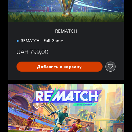
REMATCH
REMATCH - Full Game
UAH 799,00
Добавить в корзину
P
R
O
E
D
I
T
I
O