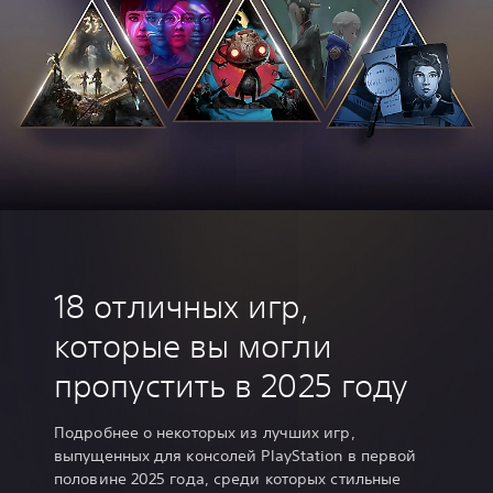
ы
м
.
ы
м
.
х
,
х
,
б
п
б
п
е
р
е
р
с
е
с
е
п
д
п
д
л
з
л
з
а
а
а
а
т
к
т
к
н
а
н
а
ы
з
ы
з
х
а
х
а
и
м
и
м
г
и
г
и
р
д
р
д
.
р
.
р
у
у
г
г
18 отличных игр,
и
и
м
м
которые вы могли
п
п
р
р
о
о
пропустить в 2025 году
д
д
у
у
к
к
Подробнее о некоторых из лучших игр,
т
т
выпущенных для консолей PlayStation в первой
а
а
м
м
половине 2025 года, среди которых стильные
в
в