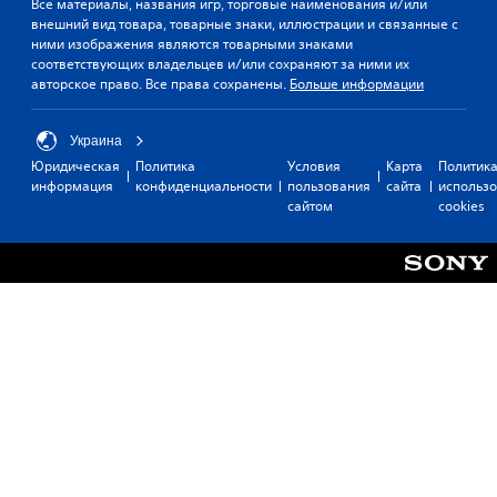
н
и
Все материалы, названия игр, торговые наименования и/или
л
с
ч
о
о
внешний вид товара, товарные знаки, иллюстрации и связанные с
р
о
т
т
й
в
ними изображения являются товарными знаками
л
а
о
е
м
н
соответствующих владельцев и/или сохраняют за ними их
е
.
в
н
о
о
авторское право. Все права сохранены.
Больше информации
г
к
и
м
г
ч
а
е
я
о
е
ч
н
с
с
Украина
ч
т
у
ю
э
Юридическая
Политика
Условия
Карта
Политик
и
о
в
ж
к
информация
конфиденциальности
пользования
сайта
использ
т
б
е
с
сайтом
cookies
а
р
р
т
т
т
а
а
а
ь
в
н
т
и
.
и
а
и
о
т
(
т
с
е
ь
В
п
н
л
с
и
р
о
я
ь
в
з
о
к
н
н
у
с
у
ы
о
а
т
ч
х
с
л
а
е
п
т
ь
я
б
е
и
н
н
н
р
д