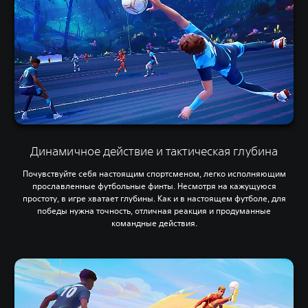
Динамичное действие и тактическая глубина
Почувствуйте себя настоящим спортсменом, легко исполняющим
прославленные футбольные финты. Несмотря на кажущуюся
простоту, в игре хватает глубины. Как и в настоящем футболе, для
победы нужна точность, отличная реакция и продуманные
командные действия.