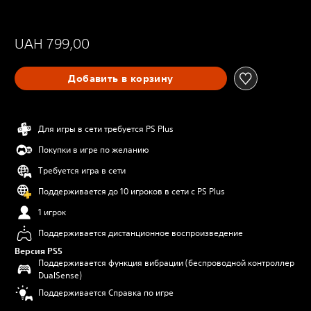
UAH 799,00
Добавить в корзину
Для игры в сети требуется PS Plus
Покупки в игре по желанию
Требуется игра в сети
Поддерживается до 10 игроков в сети с PS Plus
1 игрок
Поддерживается дистанционное воспроизведение
Версия PS5
Поддерживается функция вибрации (беспроводной контроллер
DualSense)
Поддерживается Справка по игре