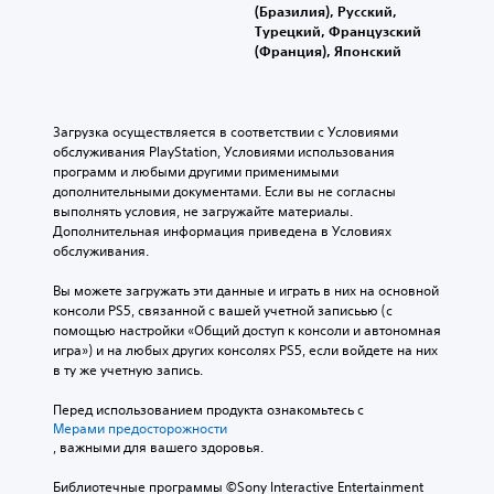
д
и
(Бразилия), Русский,
у
е
ф
о
и
г
Турецкий, Французский
н
п
п
о
а
р
(Франция), Японский
т
р
н
н
л
о
о
и
ы
о
к
и
в
в
г
о
й
ч
у
ы
о
в
т
е
Загрузка осуществляется в соответствии с Условиями 
п
п
в
в
е
с
обслуживания PlayStation, Условиями использования 
р
о
.
и
к
к
программ и любыми другими применимыми 
а
л
х
с
и
дополнительными документами. Если вы не согласны 
в
н
H
т
С
выполнять условия, не загружайте материалы. 
л
й
е
U
Дополнительная информация приведена в Условиях 
е
у
н
з
М
D
обслуживания.
н
и
б
в
е
-
и
и
т
н
д
у
Вы можете загружать эти данные и играть в них на основной 
я
о
ю
и
и
к
консоли PS5, связанной с вашей учетной записьью (с 
н
п
и
с
т
М
помощью настройки «Общий доступ к консоли и автономная 
а
р
т
п
р
о
игра») и на любых других консолях PS5, если войдете на них 
а
е
е
л
ы
ж
в ту же учетную запись.
л
д
к
е
(
н
ь
е
с
е
о
п
Перед использованием продукта ознакомьтесь с 
т
л
т
и
з
Мерами предосторожности
е
р
е
э
л
, важными для вашего здоровья.
а
р
н
о
л
и
д
н
н
с
е
н
Библиотечные программы ©Sony Interactive Entertainment 
а
а
ы