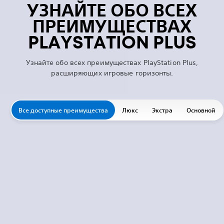
УЗНАЙТЕ ОБО ВСЕХ
ПРЕИМУЩЕСТВАХ
PLAYSTATION PLUS
Узнайте обо всех преимуществах PlayStation Plus,
расширяющих игровые горизонты.
Все доступные преимущества
Люкс
Экстра
Основной
К
И
К
П
С
К
Э
Э
О
S
К
И
К
П
С
К
Э
Э
О
S
а
г
а
р
е
л
к
к
б
h
а
г
а
р
е
л
к
к
б
h
т
р
т
о
т
а
с
с
л
a
т
р
т
о
т
а
с
с
л
a
И
Е
Н
О
П
О
П
П
Д
П
И
Е
Н
О
П
О
П
П
Д
П
а
ы
а
б
е
с
к
к
а
r
а
ы
а
б
е
с
к
к
а
r
с
ж
а
п
р
к
е
о
е
р
с
ж
а
п
р
к
е
о
е
р
л
с
м
е
л
с
н
р
в
и
с
у
л
р
л
л
ч
л
e
и
л
с
м
е
л
с
н
р
в
и
с
у
л
р
л
л
ч
л
e
и
л
м
л
о
с
н
с
у
а
г
л
м
л
о
с
н
с
у
а
г
о
е
о
ы
а
и
ю
ю
н
P
о
е
о
ы
а
и
ю
ю
н
P
е
е
а
б
о
и
о
ч
й
л
е
е
а
б
о
и
о
ч
й
л
г
с
г
е
я
к
з
з
о
l
г
с
г
е
я
к
з
з
о
l
д
с
ж
у
е
т
н
и
т
а
д
с
ж
у
е
т
н
и
т
а
и
я
к
в
м
а
и
и
е
a
и
я
к
в
м
а
и
и
е
a