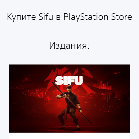
Купите Sifu в PlayStation Store
Издания:
S
t
a
n
d
a
r
d
E
d
i
t
i