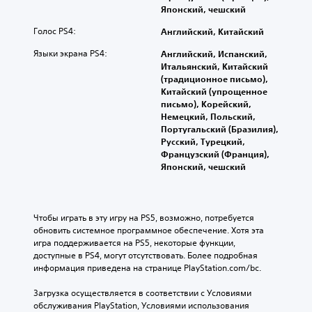
е
и
М
е
Японский, чешский
в
о
л
т
о
е
п
и
Голос PS4:
Английский, Китайский
а
н
т
р
п
и
а
о
Языки экрана PS4:
Английский, Испанский,
е
о
о
м
ф
Итальянский, Китайский
д
о
с
о
о
(традиционное письмо),
е
т
н
ж
н
Китайский (упрощенное
л
д
о
н
письмо), Корейский,
и
и
е
в
о
Немецкий, Польский,
т
л
ч
н
и
Португальский (Бразилия),
ь
ь
е
ы
з
Русский, Турецкий,
э
н
х
с
м
Французский (Франция),
л
о
п
к
е
Японский, чешский
е
с
е
н
и
м
т
р
и
й
е
и
с
т
з
н
а
о
ь
в
Чтобы играть в эту игру на PS5, возможно, потребуется 
т
к
н
,
обновить системное программное обеспечение. Хотя эта 
у
ы
т
а
ч
игра поддерживается на PS5, некоторые функции, 
у
и
к
ж
т
доступные в PS4, могут отсутствовать. Более подробная 
п
в
е
о
М
информация приведена на странице PlayStation.com/bc.
р
и
й
б
о
а
р
.
ы
ж
Загрузка осуществляется в соответствии с Условиями 
в
о
и
н
обслуживания PlayStation, Условиями использования 
л
в