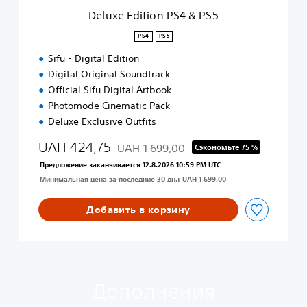
n
Deluxe Edition PS4 & PS5
P
S
PS4
PS5
4
Sifu - Digital Edition
&
P
Digital Original Soundtrack
S
Official Sifu Digital Artbook
5
Photomode Cinematic Pack
Deluxe Exclusive Outfits
UAH 424,75
UAH 1 699,00
Сэкономьте 75 %
Скидка с исходной цены UAH 1 699,00
Предложение заканчивается 12.8.2026 10:59 PM UTC
Минимальная цена за последние 30 дн.: UAH 1 699,00
Добавить в корзину
Дополнения