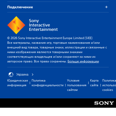
т
в
ы
ь
и
а
у
Подключение
л
н
н
я
к
о
ы
а
н
л
М
х
н
а
е
о
э
и
г
с
ж
л
я
ч
т
н
е
э
е
о
р
© 2026 Sony Interactive Entertainment Europe Limited (SIEE)
м
ч
л
н
о
Все материалы, названия игр, торговые наименования и/или
е
и
е
а
внешний вид товара, товарные знаки, иллюстрации и связанные с
й
т
н
с
м
ними изображения являются товарными знаками
к
а
т
т
е
соответствующих владельцев и/или сохраняют за ними их
а
т
р
о
авторское право. Все права сохранены.
Больше информации
н
)
ь
о
в
т
.
и
П
о
П
т
р
Украина
е
в
ь
е
Юридическая
Политика
Условия
Карта
Политик
р
у
в
д
информация
конфиденциальности
пользования
сайта
использ
с
п
ы
л
сайтом
cookies
о
р
в
а
н
о
г
а
а
д
а
в
ж
з
ю
л
и
в
т
е
,