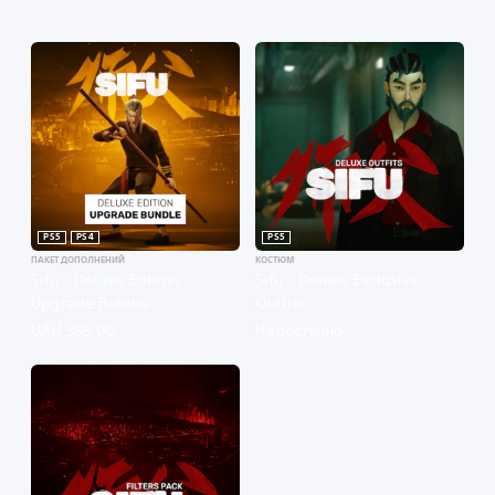
PS5
PS4
PS5
ПАКЕТ ДОПОЛНЕНИЙ
КОСТЮМ
Sifu - Deluxe Edition
Sifu - Deluxe Exclusive
Upgrade Bundle
Outfits
UAH 359,00
Недоступно