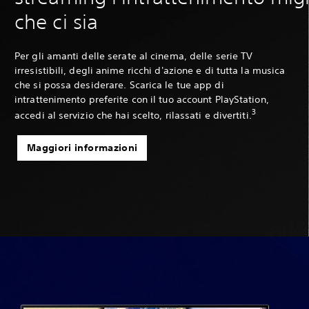
che ci sia
Per gli amanti delle serate al cinema, delle serie TV
irresistibili, degli anime ricchi d'azione e di tutta la musica
che si possa desiderare. Scarica le tue app di
intrattenimento preferite con il tuo account PlayStation,
3
accedi al servizio che hai scelto, rilassati e divertiti.
Maggiori informazioni