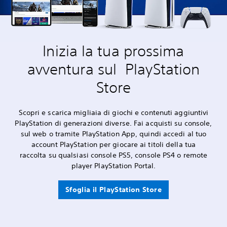
Inizia la tua prossima
avventura sul PlayStation
Store
Scopri e scarica migliaia di giochi e contenuti aggiuntivi
PlayStation di generazioni diverse. Fai acquisti su console,
sul web o tramite PlayStation App, quindi accedi al tuo
account PlayStation per giocare ai titoli della tua
raccolta su qualsiasi console PS5, console PS4 o remote
player PlayStation Portal.
Sfoglia il PlayStation Store