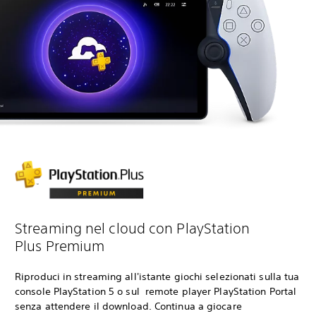
Streaming nel cloud con PlayStation
Plus Premium
Riproduci in streaming all'istante giochi selezionati sulla tua
console PlayStation 5 o sul remote player PlayStation Portal
senza attendere il download. Continua a giocare