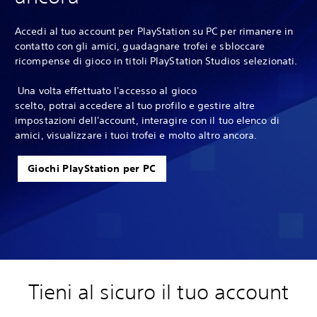
Accedi al tuo account per PlayStation su PC per rimanere in
contatto con gli amici, guadagnare trofei e sbloccare
ricompense di gioco in titoli PlayStation Studios selezionati.
‎ ‏
‎ Una volta effettuato l'accesso al gioco
scelto, potrai accedere al tuo profilo e gestire altre
impostazioni dell'account, interagire con il tuo elenco di
amici, visualizzare i tuoi trofei e molto altro ancora.
Giochi PlayStation per PC
Tieni al sicuro il tuo account