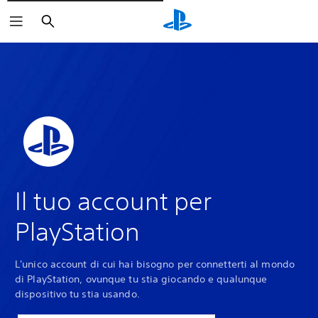
Cerca
Il tuo account per
PlayStation
L'unico account di cui hai bisogno per connetterti al mondo
di PlayStation, ovunque tu stia giocando e qualunque
dispositivo tu stia usando.