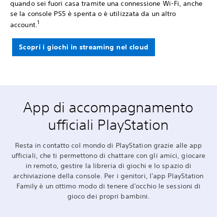
quando sei fuori casa tramite una connessione Wi-Fi, anche
se la console PS5 è spenta o è utilizzata da un altro
1
account.
Scopri i giochi in streaming nel cloud
App di accompagnamento
ufficiali PlayStation
Resta in contatto col mondo di PlayStation grazie alle app
ufficiali, che ti permettono di chattare con gli amici, giocare
in remoto, gestire la libreria di giochi e lo spazio di
archiviazione della console. Per i genitori, l'app PlayStation
Family è un ottimo modo di tenere d'occhio le sessioni di
gioco dei propri bambini.