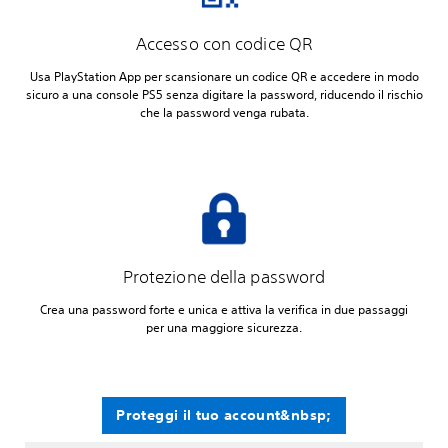
Accesso con codice QR
Usa PlayStation App per scansionare un codice QR e accedere in modo
sicuro a una console PS5 senza digitare la password, riducendo il rischio
che la password venga rubata.
Protezione della password
Crea una password forte e unica e attiva la verifica in due passaggi
per una maggiore sicurezza.
Proteggi il tuo account&nbsp;