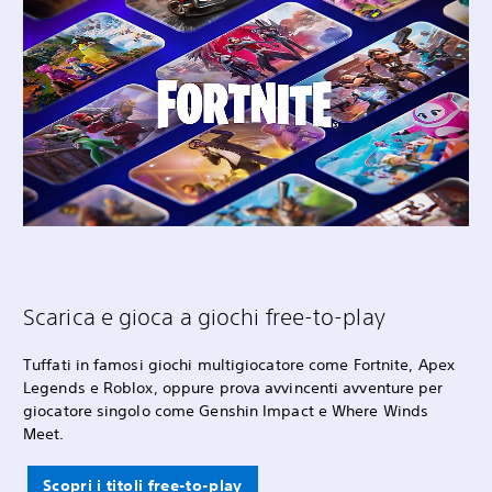
Scarica e gioca a giochi free-to-play
Tuffati in famosi giochi multigiocatore come Fortnite, Apex
Legends e Roblox, oppure prova avvincenti avventure per
giocatore singolo come Genshin Impact e Where Winds
Meet.
Scopri i titoli free-to-play