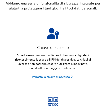
Abbiamo una serie di funzionalità di sicurezza integrate per
aiutarti a proteggere i tuoi giochi e i tuoi dati personali.
Chiave di accesso
Accedi senza password utilizzando l'impronta digitale, il
riconoscimento facciale o il PIN del dispositivo. Le chiavi di
accesso non possono essere riutilizzate o indovinate,
quindi offrono maggiore protezione.
Imposta la chiave di accesso