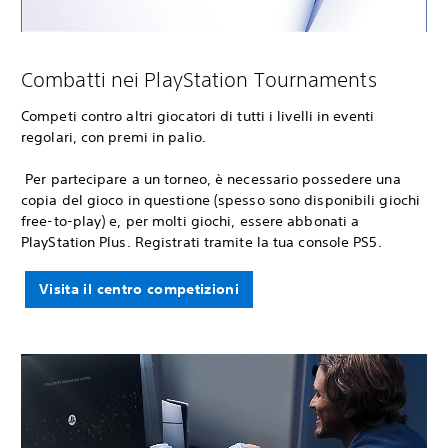
Combatti nei PlayStation Tournaments
Competi contro altri giocatori di tutti i livelli in eventi
regolari, con premi in palio.
‎ ‏
‎ Per partecipare a un torneo, è necessario possedere una
copia del gioco in questione (spesso sono disponibili giochi
free-to-play) e, per molti giochi, essere abbonati a
PlayStation Plus. Registrati tramite la tua console PS5.
Visita il centro competizioni