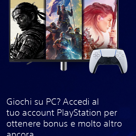
Giochi su PC? Accedi al
tuo account PlayStation per
ottenere bonus e molto altro
ancora