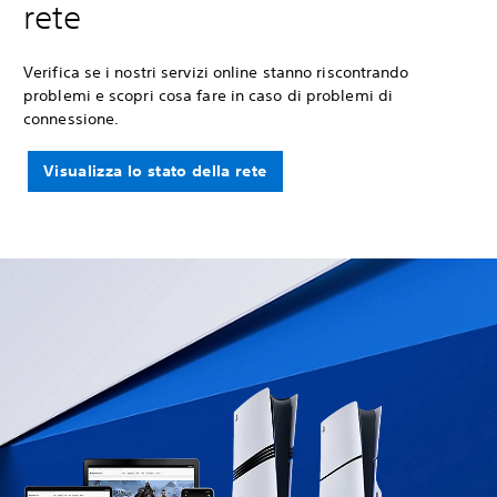
rete
Verifica se i nostri servizi online stanno riscontrando
problemi e scopri cosa fare in caso di problemi di
connessione.
Visualizza lo stato della rete