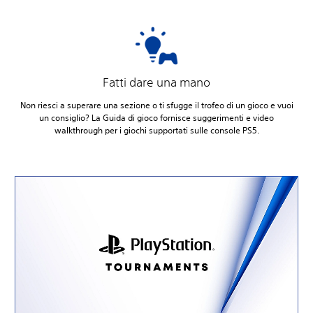
Fatti dare una mano
Non riesci a superare una sezione o ti sfugge il trofeo di un gioco e vuoi
un consiglio? La Guida di gioco fornisce suggerimenti e video
walkthrough per i giochi supportati sulle console PS5.