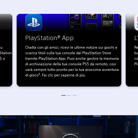
PlayStation® App
L
su
Chatta con gli amici, ricevi le ultime notizie sui giochi e
Re
Station
scarica titoli sulla tua console dal PlayStation Store
tu
S o
tramite PlayStation App. Puoi anche gestire la memoria
co
di archiviazione della tua console PS5 da remoto, così
Pl
sarà sempre tutto pronto per la tua prossima avventura
di gioco². Fai clic per saperne di più.