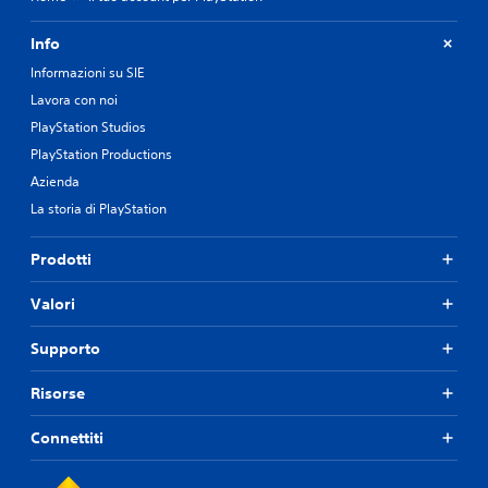
Info
Informazioni su SIE
Lavora con noi
PlayStation Studios
PlayStation Productions
Azienda
La storia di PlayStation
Prodotti
Valori
Supporto
Risorse
Connettiti