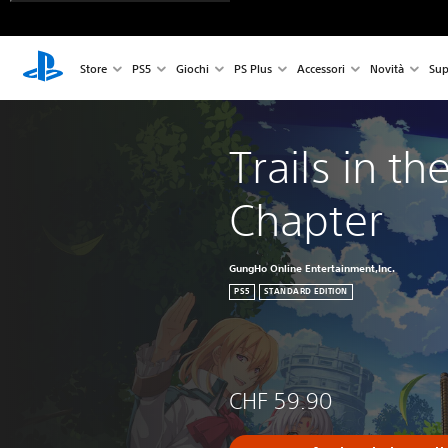
Store
PS5
Giochi
PS Plus
Accessori
Novità
Sup
Trails in th
Chapter
GungHo Online Entertainment,Inc.
PS5
STANDARD EDITION
CHF 59.90