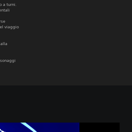
 a turni.
entali
rse
el viaggio
alla
ersonaggi