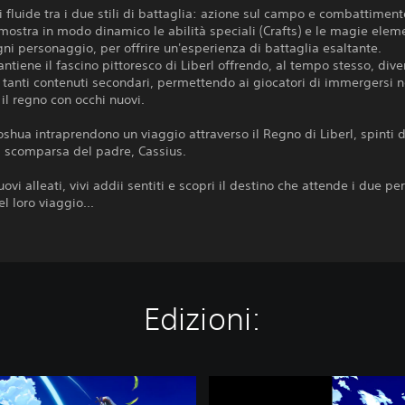
i fluide tra i due stili di battaglia: azione sul campo e combattimento
mostra in modo dinamico le abilità speciali (Crafts) e le magie elem
ogni personaggio, per offrire un'esperienza di battaglia esaltante.
antiene il fascino pittoresco di Liberl offrendo, al tempo stesso, dive
 tanti contenuti secondari, permettendo ai giocatori di immergersi n
 il regno con occhi nuovi.
Joshua intraprendono un viaggio attraverso il Regno di Liberl, spinti d
a scomparsa del padre, Cassius.
uovi alleati, vivi addii sentiti e scopri il destino che attende i due p
el loro viaggio...
Edizioni:
T
r