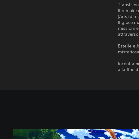
Transizion
Il remake 
(Arts) di 
Il gioco m
missioni e
attraverso
Estelle e 
misterios
Incontra n
alla fine d
S
t