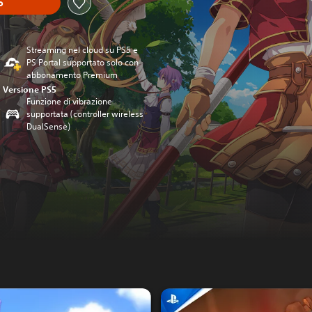
o
Streaming nel cloud su PS5 e
PS Portal supportato solo con
abbonamento Premium
Versione PS5
Funzione di vibrazione
supportata (controller wireless
DualSense)