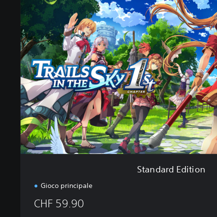
a
n
d
a
r
d
E
d
i
t
i
o
n
Standard Edition
Gioco principale
CHF 59.90