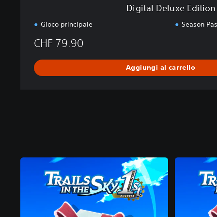
i
Digital Deluxe Edition
o
n
Gioco principale
Season Pa
CHF 79.90
Aggiungi al carrello