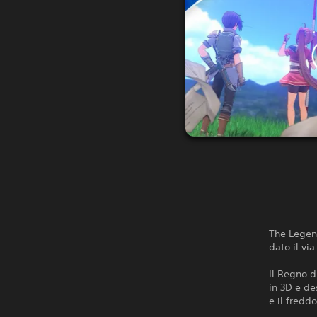
The Legend
dato il vi
Il Regno d
in 3D e de
e il fredd